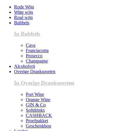
Rode Wijn
Witte wijn
Rosé wijn
Bubbels
In Bubbels
Cava
Franciacorta
Prosecco
Champagne
Alcoholvrij
Overige Dranksoorten
In Overige Dranksoorten
Port Wine
Orange Wine
GIN & Co
Softdrinks
CASHBACK
Proefpakket
Geschenkbon