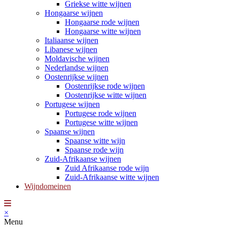
Griekse witte wijnen
Hongaarse wijnen
Hongaarse rode wijnen
Hongaarse witte wijnen
Italiaanse wijnen
Libanese wijnen
Moldavische wijnen
Nederlandse wijnen
Oostenrijkse wijnen
Oostenrijkse rode wijnen
Oostenrijkse witte wijnen
Portugese wijnen
Portugese rode wijnen
Portugese witte wijnen
Spaanse wijnen
Spaanse witte wijn
Spaanse rode wijn
Zuid-Afrikaanse wijnen
Zuid Afrikaanse rode wijn
Zuid-Afrikaanse witte wijnen
Wijndomeinen
×
Menu