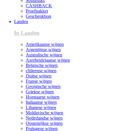
Softdrinks
CASHBACK
Proefpakket
Geschenkbon
Landen
In Landen
Amerikaanse wijnen
Argentijnse wijnen
Australische wijnen
Azerbeidzjaanse wijnen
Belgische wijnen
chileense wijnen
Duitse wijnen
Franse wijnen
Georgische wijnen
Griekse wijnen
Hongaarse wijnen
Italiaanse wijnen
Libanese wijnen
Moldavische wijnen
Nederlandse wijnen
Oostenrijkse wijnen
Portugese wijnen