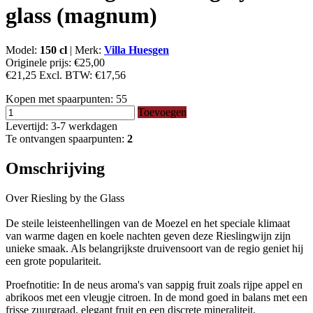
glass (magnum)
Model:
150 cl
|
Merk:
Villa Huesgen
Originele prijs:
€25,00
€21,25
Excl. BTW:
€17,56
Kopen met spaarpunten:
55
Toevoegen
Levertijd: 3-7 werkdagen
Te ontvangen spaarpunten:
2
Omschrijving
Over Riesling by the Glass
De steile leisteenhellingen van de Moezel en het speciale klimaat
van warme dagen en koele nachten geven deze Rieslingwijn zijn
unieke smaak. Als belangrijkste druivensoort van de regio geniet hij
een grote populariteit.
Proefnotitie: In de neus aroma's van sappig fruit zoals rijpe appel en
abrikoos met een vleugje citroen. In de mond goed in balans met een
frisse zuurgraad, elegant fruit en een discrete mineraliteit.