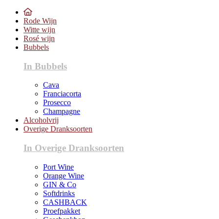
Rode Wijn
Witte wijn
Rosé wijn
Bubbels
In Bubbels
Cava
Franciacorta
Prosecco
Champagne
Alcoholvrij
Overige Dranksoorten
In Overige Dranksoorten
Port Wine
Orange Wine
GIN & Co
Softdrinks
CASHBACK
Proefpakket