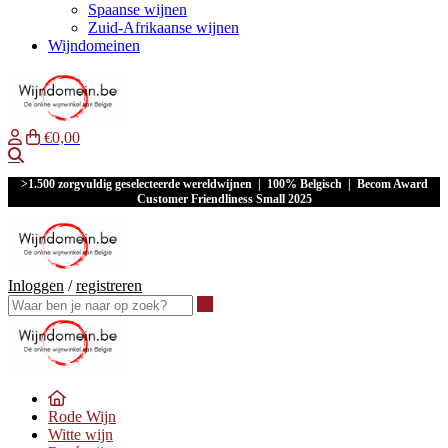
Spaanse wijnen
Zuid-Afrikaanse wijnen
Wijndomeinen
€0,00
Waar ben je naar op zoek?
>1.500 zorgvuldig geselecteerde wereldwijnen | 100% Belgisch | Becom Award
Customer Friendliness Small 2025
Inloggen
/
registreren
Waar ben je naar op zoek?
Rode Wijn
Witte wijn