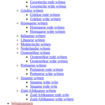
Georgische rode wijnen
Georgische witte wijnen
Griekse wijnen
Griekse rode wijnen
Griekse witte wijnen
Hongaarse wijnen
Hongaarse rode wijnen
Hongaarse witte wijnen
Italiaanse wijnen
Libanese wijnen
Moldavische wijnen
Nederlandse wijnen
Oostenrijkse wijnen
Oostenrijkse rode wijnen
Oostenrijkse witte wijnen
Portugese wijnen
Portugese rode wijnen
Portugese witte wijnen
Spaanse wijnen
Spaanse witte wijn
Spaanse rode wijn
Zuid-Afrikaanse wijnen
Zuid Afrikaanse rode wijn
Zuid-Afrikaanse witte wijnen
Wijndomeinen