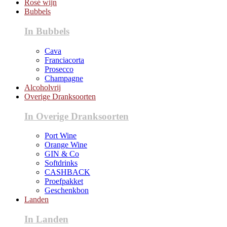
Rosé wijn
Bubbels
In Bubbels
Cava
Franciacorta
Prosecco
Champagne
Alcoholvrij
Overige Dranksoorten
In Overige Dranksoorten
Port Wine
Orange Wine
GIN & Co
Softdrinks
CASHBACK
Proefpakket
Geschenkbon
Landen
In Landen