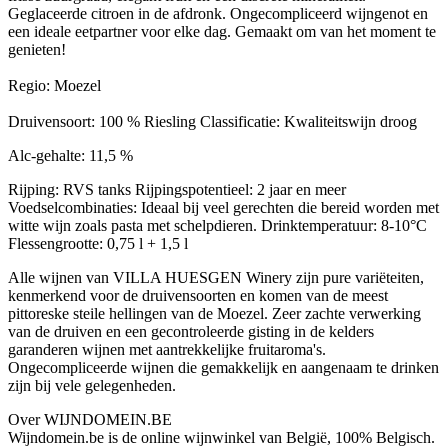
Geglaceerde citroen in de afdronk. Ongecompliceerd wijngenot en
een ideale eetpartner voor elke dag. Gemaakt om van het moment te
genieten!
Regio: Moezel
Druivensoort: 100 % Riesling Classificatie: Kwaliteitswijn droog
Alc-gehalte: 11,5 %
Rijping: RVS tanks Rijpingspotentieel: 2 jaar en meer
Voedselcombinaties: Ideaal bij veel gerechten die bereid worden met
witte wijn zoals pasta met schelpdieren. Drinktemperatuur: 8-10°C
Flessengrootte: 0,75 l + 1,5 l
Alle wijnen van VILLA HUESGEN Winery zijn pure variëteiten,
kenmerkend voor de druivensoorten en komen van de meest
pittoreske steile hellingen van de Moezel. Zeer zachte verwerking
van de druiven en een gecontroleerde gisting in de kelders
garanderen wijnen met aantrekkelijke fruitaroma's.
Ongecompliceerde wijnen die gemakkelijk en aangenaam te drinken
zijn bij vele gelegenheden.
Over WIJNDOMEIN.BE
Wijndomein.be is de online wijnwinkel van België, 100% Belgisch.