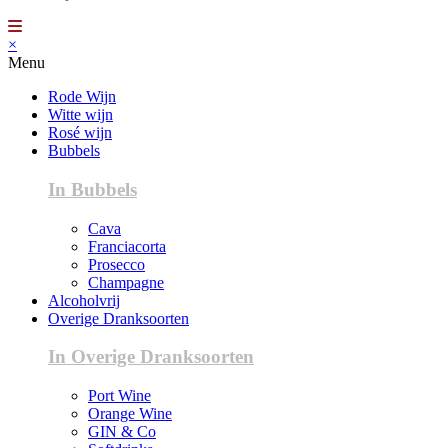
×
Menu
Rode Wijn
Witte wijn
Rosé wijn
Bubbels
In Bubbels
Cava
Franciacorta
Prosecco
Champagne
Alcoholvrij
Overige Dranksoorten
In Overige Dranksoorten
Port Wine
Orange Wine
GIN & Co