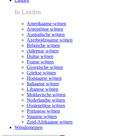
Landen
In Landen
Amerikaanse wijnen
Argentijnse wijnen
Australische wijnen
Azerbeidzjaanse wijnen
Belgische wijnen
chileense wijnen
Duitse wijnen
Franse wijnen
Georgische wijnen
Griekse wijnen
Hongaarse wijnen
Italiaanse wijnen
Libanese wijnen
Moldavische wijnen
Nederlandse wijnen
Oostenrijkse wijnen
Portugese wijnen
Spaanse wijnen
Zuid-Afrikaanse wijnen
Wijndomeinen