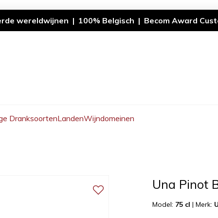
erde wereldwijnen | 100% Belgisch | Becom Award Cust
ge Dranksoorten
Landen
Wijndomeinen
Una Pinot 
Model:
75 cl
|
Merk: