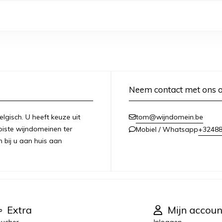
Neem contact met ons 
lgisch. U heeft keuze uit
tom@wijndomein.be
iste wijndomeinen ter
+3248
Mobiel / Whatsapp
n bij u aan huis aan
Extra
Mijn accoun
ucher
Inloggen