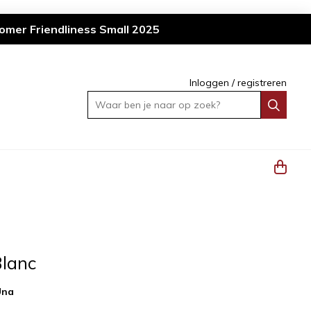
omer Friendliness Small 2025
Inloggen
/
registreren
Waar ben je naar op zoek?
Blanc
Una