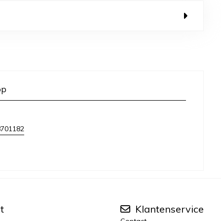
op
8701182
t
Klantenservice
Contact