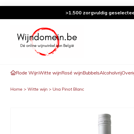
>1.500 zorgvuldig geselecte
Rode Wijn
Witte wijn
Rosé wijn
Bubbels
Alcoholvrij
Overi
Home
>
Witte wijn
>
Una Pinot Blanc