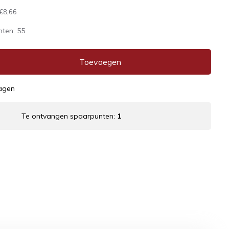
€8,66
nten:
55
Toevoegen
dagen
Te ontvangen spaarpunten:
1