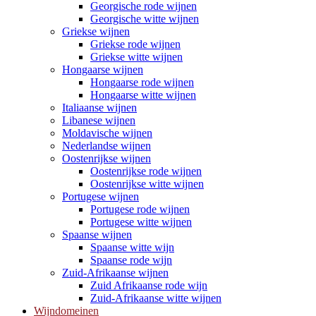
Georgische rode wijnen
Georgische witte wijnen
Griekse wijnen
Griekse rode wijnen
Griekse witte wijnen
Hongaarse wijnen
Hongaarse rode wijnen
Hongaarse witte wijnen
Italiaanse wijnen
Libanese wijnen
Moldavische wijnen
Nederlandse wijnen
Oostenrijkse wijnen
Oostenrijkse rode wijnen
Oostenrijkse witte wijnen
Portugese wijnen
Portugese rode wijnen
Portugese witte wijnen
Spaanse wijnen
Spaanse witte wijn
Spaanse rode wijn
Zuid-Afrikaanse wijnen
Zuid Afrikaanse rode wijn
Zuid-Afrikaanse witte wijnen
Wijndomeinen