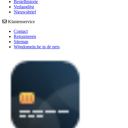
Bestelhistorie
Verlanglijst
Nieuwsbrief
Klantenservice
Contact
Retourneren
Sitemap
Wijndomein.be in de pers