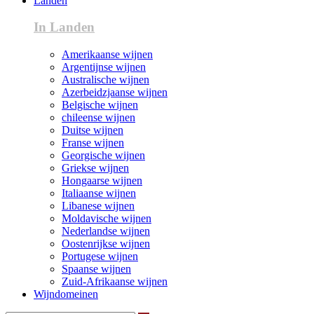
Landen
In Landen
Amerikaanse wijnen
Argentijnse wijnen
Australische wijnen
Azerbeidzjaanse wijnen
Belgische wijnen
chileense wijnen
Duitse wijnen
Franse wijnen
Georgische wijnen
Griekse wijnen
Hongaarse wijnen
Italiaanse wijnen
Libanese wijnen
Moldavische wijnen
Nederlandse wijnen
Oostenrijkse wijnen
Portugese wijnen
Spaanse wijnen
Zuid-Afrikaanse wijnen
Wijndomeinen