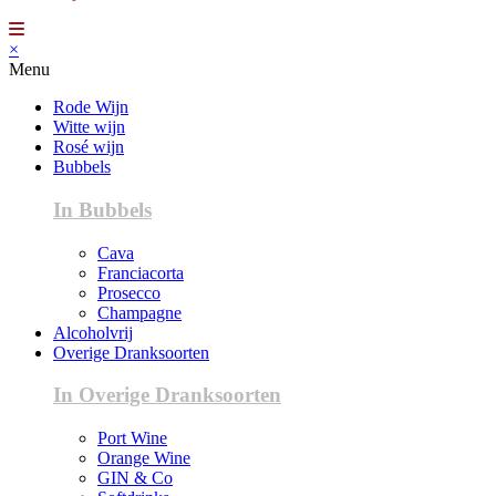
×
Menu
Rode Wijn
Witte wijn
Rosé wijn
Bubbels
In Bubbels
Cava
Franciacorta
Prosecco
Champagne
Alcoholvrij
Overige Dranksoorten
In Overige Dranksoorten
Port Wine
Orange Wine
GIN & Co