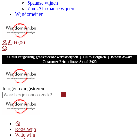
Spaanse wijnen
Zuid-Afrikaanse wijnen
Wijndomeinen
€0,00
Waar ben je naar op zoek?
>1.500 zorgvuldig geselecteerde wereldwijnen | 100% Belgisch | Becom Award
Customer Friendliness Small 2025
Inloggen
/
registreren
Waar ben je naar op zoek?
Rode Wijn
Witte wijn