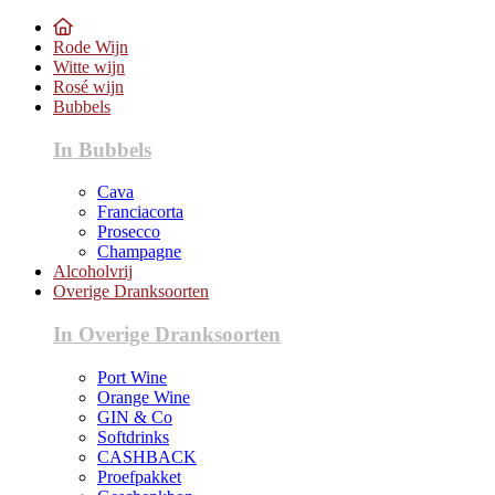
Rode Wijn
Witte wijn
Rosé wijn
Bubbels
In Bubbels
Cava
Franciacorta
Prosecco
Champagne
Alcoholvrij
Overige Dranksoorten
In Overige Dranksoorten
Port Wine
Orange Wine
GIN & Co
Softdrinks
CASHBACK
Proefpakket