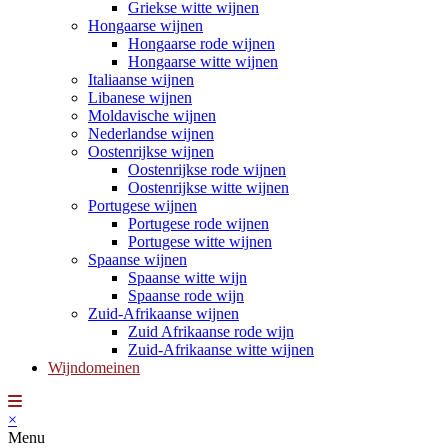
Griekse witte wijnen
Hongaarse wijnen
Hongaarse rode wijnen
Hongaarse witte wijnen
Italiaanse wijnen
Libanese wijnen
Moldavische wijnen
Nederlandse wijnen
Oostenrijkse wijnen
Oostenrijkse rode wijnen
Oostenrijkse witte wijnen
Portugese wijnen
Portugese rode wijnen
Portugese witte wijnen
Spaanse wijnen
Spaanse witte wijn
Spaanse rode wijn
Zuid-Afrikaanse wijnen
Zuid Afrikaanse rode wijn
Zuid-Afrikaanse witte wijnen
Wijndomeinen
×
Menu