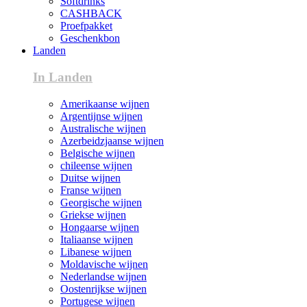
Softdrinks
CASHBACK
Proefpakket
Geschenkbon
Landen
In Landen
Amerikaanse wijnen
Argentijnse wijnen
Australische wijnen
Azerbeidzjaanse wijnen
Belgische wijnen
chileense wijnen
Duitse wijnen
Franse wijnen
Georgische wijnen
Griekse wijnen
Hongaarse wijnen
Italiaanse wijnen
Libanese wijnen
Moldavische wijnen
Nederlandse wijnen
Oostenrijkse wijnen
Portugese wijnen