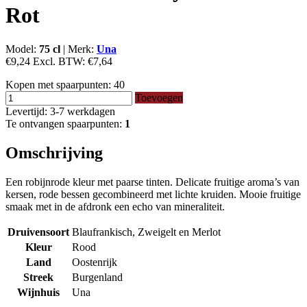
Rot
Model:
75 cl
|
Merk:
Una
€9,24
Excl. BTW:
€7,64
Kopen met spaarpunten:
40
Toevoegen
Levertijd: 3-7 werkdagen
Te ontvangen spaarpunten:
1
Omschrijving
Een robijnrode kleur met paarse tinten. Delicate fruitige aroma’s van
kersen, rode bessen gecombineerd met lichte kruiden. Mooie fruitige
smaak met in de afdronk een echo van mineraliteit.
Druivensoort
Blaufrankisch, Zweigelt en Merlot
Kleur
Rood
Land
Oostenrijk
Streek
Burgenland
Wijnhuis
Una