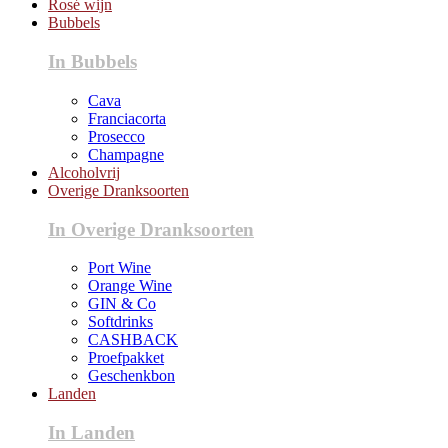
Rosé wijn
Bubbels
In Bubbels
Cava
Franciacorta
Prosecco
Champagne
Alcoholvrij
Overige Dranksoorten
In Overige Dranksoorten
Port Wine
Orange Wine
GIN & Co
Softdrinks
CASHBACK
Proefpakket
Geschenkbon
Landen
In Landen