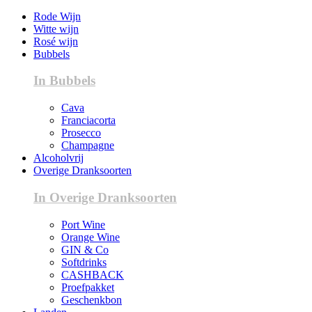
Rode Wijn
Witte wijn
Rosé wijn
Bubbels
In Bubbels
Cava
Franciacorta
Prosecco
Champagne
Alcoholvrij
Overige Dranksoorten
In Overige Dranksoorten
Port Wine
Orange Wine
GIN & Co
Softdrinks
CASHBACK
Proefpakket
Geschenkbon