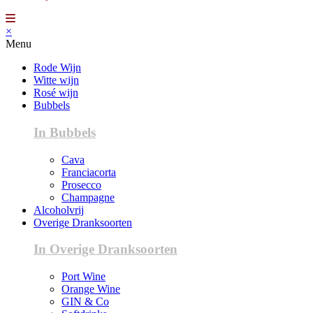
×
Menu
Rode Wijn
Witte wijn
Rosé wijn
Bubbels
In Bubbels
Cava
Franciacorta
Prosecco
Champagne
Alcoholvrij
Overige Dranksoorten
In Overige Dranksoorten
Port Wine
Orange Wine
GIN & Co