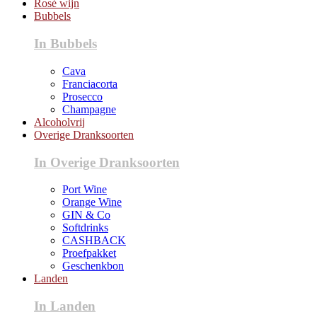
Rosé wijn
Bubbels
In Bubbels
Cava
Franciacorta
Prosecco
Champagne
Alcoholvrij
Overige Dranksoorten
In Overige Dranksoorten
Port Wine
Orange Wine
GIN & Co
Softdrinks
CASHBACK
Proefpakket
Geschenkbon
Landen
In Landen