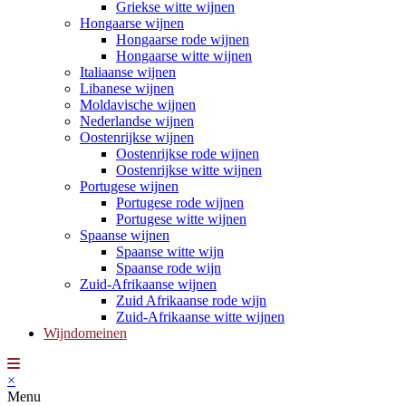
Griekse witte wijnen
Hongaarse wijnen
Hongaarse rode wijnen
Hongaarse witte wijnen
Italiaanse wijnen
Libanese wijnen
Moldavische wijnen
Nederlandse wijnen
Oostenrijkse wijnen
Oostenrijkse rode wijnen
Oostenrijkse witte wijnen
Portugese wijnen
Portugese rode wijnen
Portugese witte wijnen
Spaanse wijnen
Spaanse witte wijn
Spaanse rode wijn
Zuid-Afrikaanse wijnen
Zuid Afrikaanse rode wijn
Zuid-Afrikaanse witte wijnen
Wijndomeinen
×
Menu