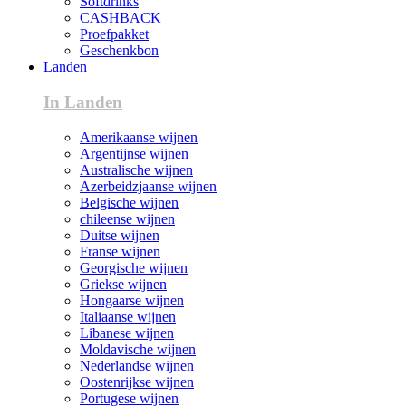
Softdrinks
CASHBACK
Proefpakket
Geschenkbon
Landen
In Landen
Amerikaanse wijnen
Argentijnse wijnen
Australische wijnen
Azerbeidzjaanse wijnen
Belgische wijnen
chileense wijnen
Duitse wijnen
Franse wijnen
Georgische wijnen
Griekse wijnen
Hongaarse wijnen
Italiaanse wijnen
Libanese wijnen
Moldavische wijnen
Nederlandse wijnen
Oostenrijkse wijnen
Portugese wijnen