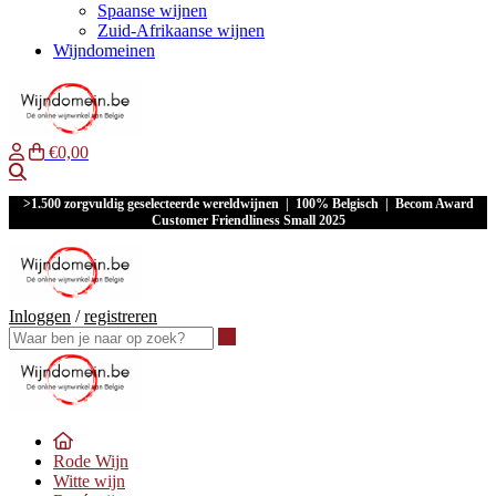
Spaanse wijnen
Zuid-Afrikaanse wijnen
Wijndomeinen
€0,00
Waar ben je naar op zoek?
>1.500 zorgvuldig geselecteerde wereldwijnen | 100% Belgisch | Becom Award
Customer Friendliness Small 2025
Inloggen
/
registreren
Waar ben je naar op zoek?
Rode Wijn
Witte wijn