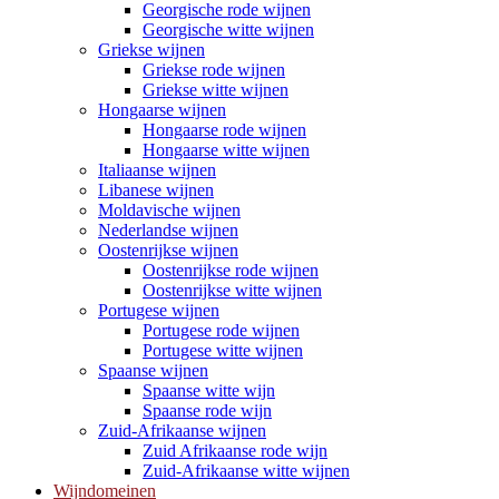
Georgische rode wijnen
Georgische witte wijnen
Griekse wijnen
Griekse rode wijnen
Griekse witte wijnen
Hongaarse wijnen
Hongaarse rode wijnen
Hongaarse witte wijnen
Italiaanse wijnen
Libanese wijnen
Moldavische wijnen
Nederlandse wijnen
Oostenrijkse wijnen
Oostenrijkse rode wijnen
Oostenrijkse witte wijnen
Portugese wijnen
Portugese rode wijnen
Portugese witte wijnen
Spaanse wijnen
Spaanse witte wijn
Spaanse rode wijn
Zuid-Afrikaanse wijnen
Zuid Afrikaanse rode wijn
Zuid-Afrikaanse witte wijnen
Wijndomeinen