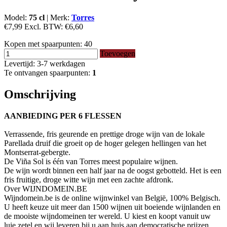
Model:
75 cl
|
Merk:
Torres
€7,99
Excl. BTW:
€6,60
Kopen met spaarpunten:
40
Toevoegen
Levertijd: 3-7 werkdagen
Te ontvangen spaarpunten:
1
Omschrijving
AANBIEDING PER 6 FLESSEN
Verrassende, fris geurende en prettige droge wijn van de lokale
Parellada druif die groeit op de hoger gelegen hellingen van het
Montserrat-gebergte.
De Viña Sol is één van Torres meest populaire wijnen.
De wijn wordt binnen een half jaar na de oogst gebotteld. Het is een
fris fruitige, droge witte wijn met een zachte afdronk.
Over WIJNDOMEIN.BE
Wijndomein.be is de online wijnwinkel van België, 100% Belgisch.
U heeft keuze uit meer dan 1500 wijnen uit boeiende wijnlanden en
de mooiste wijndomeinen ter wereld. U kiest en koopt vanuit uw
luie zetel en wij leveren bij u aan huis aan democratische prijzen.