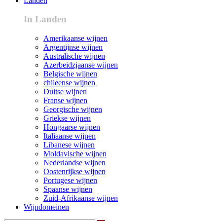
Landen
In Landen
Amerikaanse wijnen
Argentijnse wijnen
Australische wijnen
Azerbeidzjaanse wijnen
Belgische wijnen
chileense wijnen
Duitse wijnen
Franse wijnen
Georgische wijnen
Griekse wijnen
Hongaarse wijnen
Italiaanse wijnen
Libanese wijnen
Moldavische wijnen
Nederlandse wijnen
Oostenrijkse wijnen
Portugese wijnen
Spaanse wijnen
Zuid-Afrikaanse wijnen
Wijndomeinen