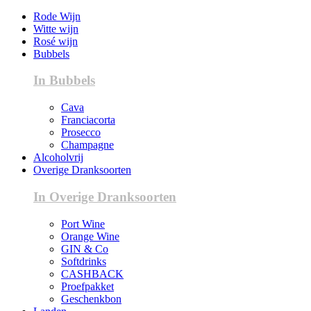
Rode Wijn
Witte wijn
Rosé wijn
Bubbels
In Bubbels
Cava
Franciacorta
Prosecco
Champagne
Alcoholvrij
Overige Dranksoorten
In Overige Dranksoorten
Port Wine
Orange Wine
GIN & Co
Softdrinks
CASHBACK
Proefpakket
Geschenkbon