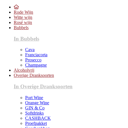
Rode Wijn
Witte wijn
Rosé wijn
Bubbels
In Bubbels
Cava
Franciacorta
Prosecco
Champagne
Alcoholvrij
Overige Dranksoorten
In Overige Dranksoorten
Port Wine
Orange Wine
GIN & Co
Softdrinks
CASHBACK
Proefpakket