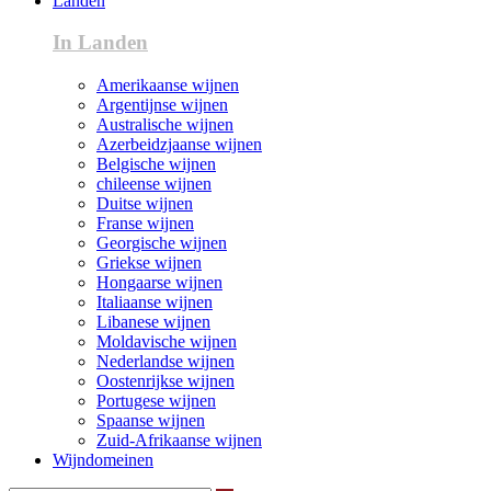
Landen
In Landen
Amerikaanse wijnen
Argentijnse wijnen
Australische wijnen
Azerbeidzjaanse wijnen
Belgische wijnen
chileense wijnen
Duitse wijnen
Franse wijnen
Georgische wijnen
Griekse wijnen
Hongaarse wijnen
Italiaanse wijnen
Libanese wijnen
Moldavische wijnen
Nederlandse wijnen
Oostenrijkse wijnen
Portugese wijnen
Spaanse wijnen
Zuid-Afrikaanse wijnen
Wijndomeinen