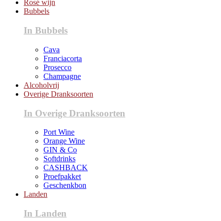
Rosé wijn
Bubbels
In Bubbels
Cava
Franciacorta
Prosecco
Champagne
Alcoholvrij
Overige Dranksoorten
In Overige Dranksoorten
Port Wine
Orange Wine
GIN & Co
Softdrinks
CASHBACK
Proefpakket
Geschenkbon
Landen
In Landen