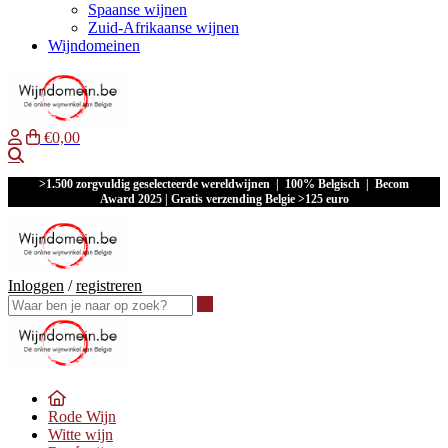
Spaanse wijnen
Zuid-Afrikaanse wijnen
Wijndomeinen
€0,00
Waar ben je naar op zoek?
>1.500 zorgvuldig geselecteerde wereldwijnen | 100% Belgisch | Becom
Award 2025 | Gratis verzending Belgie >125 euro
Inloggen
/
registreren
Waar ben je naar op zoek?
Rode Wijn
Witte wijn