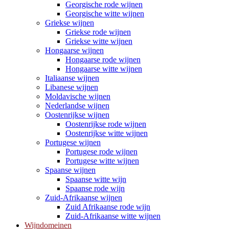
Georgische rode wijnen
Georgische witte wijnen
Griekse wijnen
Griekse rode wijnen
Griekse witte wijnen
Hongaarse wijnen
Hongaarse rode wijnen
Hongaarse witte wijnen
Italiaanse wijnen
Libanese wijnen
Moldavische wijnen
Nederlandse wijnen
Oostenrijkse wijnen
Oostenrijkse rode wijnen
Oostenrijkse witte wijnen
Portugese wijnen
Portugese rode wijnen
Portugese witte wijnen
Spaanse wijnen
Spaanse witte wijn
Spaanse rode wijn
Zuid-Afrikaanse wijnen
Zuid Afrikaanse rode wijn
Zuid-Afrikaanse witte wijnen
Wijndomeinen