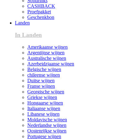
Softdrinks
CASHBACK
Proefpakket
Geschenkbon
Landen
In Landen
Amerikaanse wijnen
Argentijnse wijnen
Australische wijnen
Azerbeidzjaanse wijnen
Belgische wijnen
chileense wijnen
Duitse wijnen
Franse wijnen
Georgische wijnen
Griekse wijnen
Hongaarse wijnen
Italiaanse wijnen
Libanese wijnen
Moldavische wijnen
Nederlandse wijnen
Oostenrijkse wijnen
Portugese wijnen