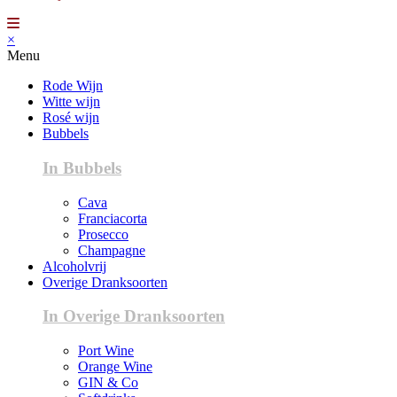
×
Menu
Rode Wijn
Witte wijn
Rosé wijn
Bubbels
In Bubbels
Cava
Franciacorta
Prosecco
Champagne
Alcoholvrij
Overige Dranksoorten
In Overige Dranksoorten
Port Wine
Orange Wine
GIN & Co