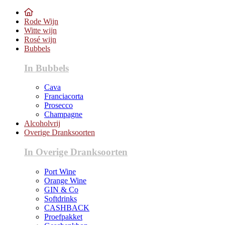
Rode Wijn
Witte wijn
Rosé wijn
Bubbels
In Bubbels
Cava
Franciacorta
Prosecco
Champagne
Alcoholvrij
Overige Dranksoorten
In Overige Dranksoorten
Port Wine
Orange Wine
GIN & Co
Softdrinks
CASHBACK
Proefpakket