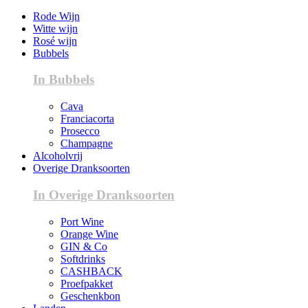
Rode Wijn
Witte wijn
Rosé wijn
Bubbels
In Bubbels
Cava
Franciacorta
Prosecco
Champagne
Alcoholvrij
Overige Dranksoorten
In Overige Dranksoorten
Port Wine
Orange Wine
GIN & Co
Softdrinks
CASHBACK
Proefpakket
Geschenkbon