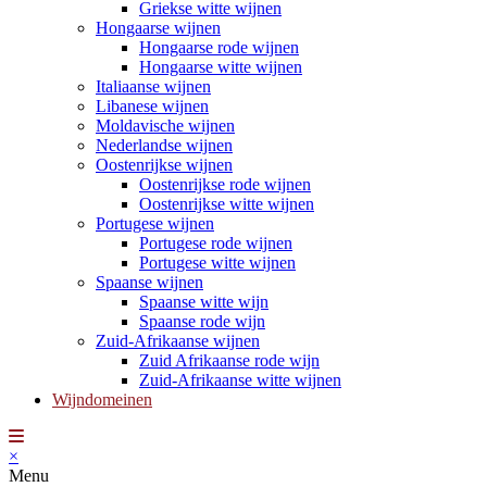
Griekse witte wijnen
Hongaarse wijnen
Hongaarse rode wijnen
Hongaarse witte wijnen
Italiaanse wijnen
Libanese wijnen
Moldavische wijnen
Nederlandse wijnen
Oostenrijkse wijnen
Oostenrijkse rode wijnen
Oostenrijkse witte wijnen
Portugese wijnen
Portugese rode wijnen
Portugese witte wijnen
Spaanse wijnen
Spaanse witte wijn
Spaanse rode wijn
Zuid-Afrikaanse wijnen
Zuid Afrikaanse rode wijn
Zuid-Afrikaanse witte wijnen
Wijndomeinen
×
Menu