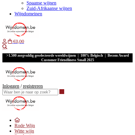
Spaanse wijnen
Zuid-Afrikaanse wijnen
Wijndomeinen
€0,00
Waar ben je naar op zoek?
>1.500 zorgvuldig geselecteerde wereldwijnen | 100% Belgisch | Becom Award
Customer Friendliness Small 2025
Inloggen
/
registreren
Waar ben je naar op zoek?
Rode Wijn
Witte wijn