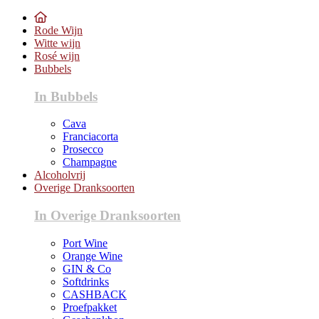
Rode Wijn
Witte wijn
Rosé wijn
Bubbels
In Bubbels
Cava
Franciacorta
Prosecco
Champagne
Alcoholvrij
Overige Dranksoorten
In Overige Dranksoorten
Port Wine
Orange Wine
GIN & Co
Softdrinks
CASHBACK
Proefpakket