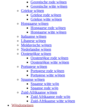
Georgische rode wijnen
Georgische witte wijnen
Griekse wijnen
Griekse rode wijnen
Griekse witte wijnen
Hongaarse wijnen
Hongaarse rode wijnen
Hongaarse witte wijnen
Italiaanse wijnen
Libanese wijnen
Moldavische wijnen
Nederlandse wijnen
Oostenrijkse wijnen
Oostenrijkse rode wijnen
Oostenrijkse witte wijnen
Portugese wijnen
Portugese rode wijnen
Portugese witte wijnen
Spaanse wijnen
Spaanse witte wijn
Spaanse rode wijn
Zuid-Afrikaanse wijnen
Zuid Afrikaanse rode wijn
Zuid-Afrikaanse witte wijnen
Wijndomeinen