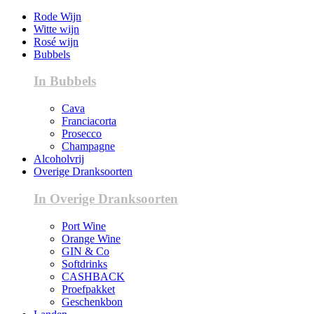
Rode Wijn
Witte wijn
Rosé wijn
Bubbels
In Bubbels
Cava
Franciacorta
Prosecco
Champagne
Alcoholvrij
Overige Dranksoorten
In Overige Dranksoorten
Port Wine
Orange Wine
GIN & Co
Softdrinks
CASHBACK
Proefpakket
Geschenkbon