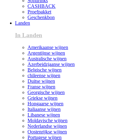
Softdrinks
CASHBACK
Proefpakket
Geschenkbon
Landen
In Landen
Amerikaanse wijnen
Argentijnse wijnen
Australische wijnen
Azerbeidzjaanse wijnen
Belgische wijnen
chileense wijnen
Duitse wijnen
Franse wijnen
Georgische wijnen
Griekse wijnen
Hongaarse wijnen
Italiaanse wijnen
Libanese wijnen
Moldavische wijnen
Nederlandse wijnen
Oostenrijkse wijnen
Portugese wijnen