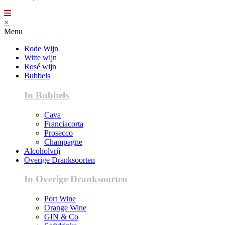
×
Menu
Rode Wijn
Witte wijn
Rosé wijn
Bubbels
In Bubbels
Cava
Franciacorta
Prosecco
Champagne
Alcoholvrij
Overige Dranksoorten
In Overige Dranksoorten
Port Wine
Orange Wine
GIN & Co