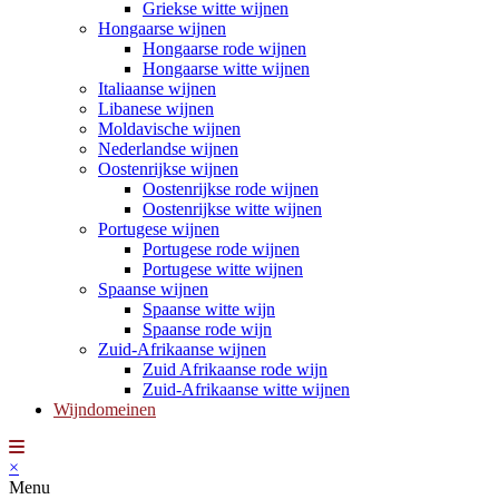
Griekse witte wijnen
Hongaarse wijnen
Hongaarse rode wijnen
Hongaarse witte wijnen
Italiaanse wijnen
Libanese wijnen
Moldavische wijnen
Nederlandse wijnen
Oostenrijkse wijnen
Oostenrijkse rode wijnen
Oostenrijkse witte wijnen
Portugese wijnen
Portugese rode wijnen
Portugese witte wijnen
Spaanse wijnen
Spaanse witte wijn
Spaanse rode wijn
Zuid-Afrikaanse wijnen
Zuid Afrikaanse rode wijn
Zuid-Afrikaanse witte wijnen
Wijndomeinen
×
Menu