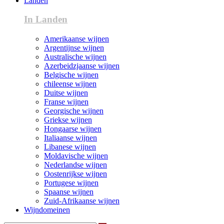
Landen
In Landen
Amerikaanse wijnen
Argentijnse wijnen
Australische wijnen
Azerbeidzjaanse wijnen
Belgische wijnen
chileense wijnen
Duitse wijnen
Franse wijnen
Georgische wijnen
Griekse wijnen
Hongaarse wijnen
Italiaanse wijnen
Libanese wijnen
Moldavische wijnen
Nederlandse wijnen
Oostenrijkse wijnen
Portugese wijnen
Spaanse wijnen
Zuid-Afrikaanse wijnen
Wijndomeinen