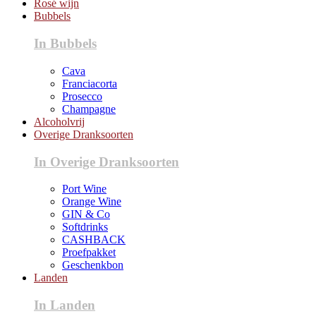
Rosé wijn
Bubbels
In Bubbels
Cava
Franciacorta
Prosecco
Champagne
Alcoholvrij
Overige Dranksoorten
In Overige Dranksoorten
Port Wine
Orange Wine
GIN & Co
Softdrinks
CASHBACK
Proefpakket
Geschenkbon
Landen
In Landen