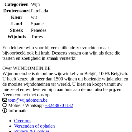
Categorieën
Wijn
Druivensoort
Parellada
Kleur
wit
Land
Spanje
Streek
Penedes
Wijnhuis
Torres
Een lekkere wijn voor bij verschillende zeevruchten maar
bijvoorbeeld ook bij krab. Desserts vragen om wijn als deze die
taarten en zoetigheid in smaak versterkt.
Over WIJNDOMEIN.BE
Wijndomein.be is de online wijnwinkel van België, 100% Belgisch.
U heeft keuze uit meer dan 1500 wijnen uit boeiende wijnlanden en
de mooiste wijndomeinen ter wereld. U kiest en koopt vanuit uw
luie zetel en wij leveren bij u aan huis aan democratische prijzen.
Neem contact met ons op
tom@wijndomein.be
Mobiel / Whatsapp
+32488701182
Informatie
Over ons
Verzenden of ophalen
Privacy & Cookies