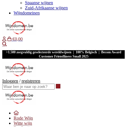
Spaanse wijnen
Zuid-Afrikaanse wijnen
Wijndomeinen
€0,00
Waar ben je naar op zoek?
>1.500 zorgvuldig geselecteerde wereldwijnen | 100% Belgisch | Becom Award
Customer Friendliness Small 2025
Inloggen
/
registreren
Waar ben je naar op zoek?
Rode Wijn
Witte wijn