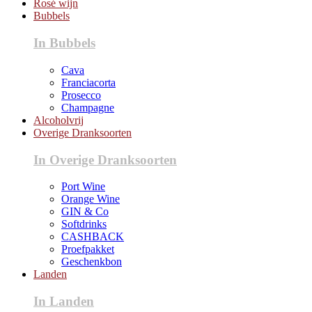
Rosé wijn
Bubbels
In Bubbels
Cava
Franciacorta
Prosecco
Champagne
Alcoholvrij
Overige Dranksoorten
In Overige Dranksoorten
Port Wine
Orange Wine
GIN & Co
Softdrinks
CASHBACK
Proefpakket
Geschenkbon
Landen
In Landen