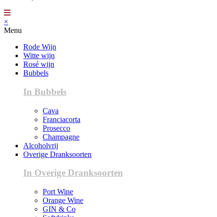
×
Menu
Rode Wijn
Witte wijn
Rosé wijn
Bubbels
In Bubbels
Cava
Franciacorta
Prosecco
Champagne
Alcoholvrij
Overige Dranksoorten
In Overige Dranksoorten
Port Wine
Orange Wine
GIN & Co