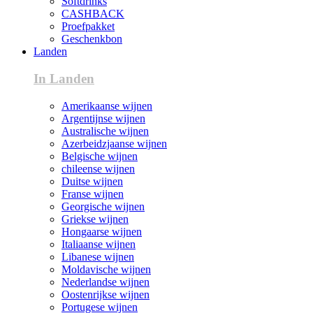
Softdrinks
CASHBACK
Proefpakket
Geschenkbon
Landen
In Landen
Amerikaanse wijnen
Argentijnse wijnen
Australische wijnen
Azerbeidzjaanse wijnen
Belgische wijnen
chileense wijnen
Duitse wijnen
Franse wijnen
Georgische wijnen
Griekse wijnen
Hongaarse wijnen
Italiaanse wijnen
Libanese wijnen
Moldavische wijnen
Nederlandse wijnen
Oostenrijkse wijnen
Portugese wijnen