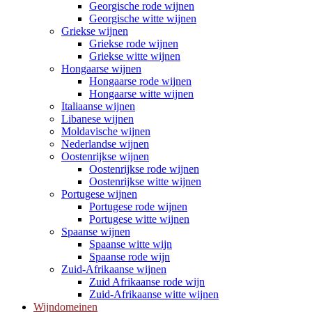
Georgische rode wijnen
Georgische witte wijnen
Griekse wijnen
Griekse rode wijnen
Griekse witte wijnen
Hongaarse wijnen
Hongaarse rode wijnen
Hongaarse witte wijnen
Italiaanse wijnen
Libanese wijnen
Moldavische wijnen
Nederlandse wijnen
Oostenrijkse wijnen
Oostenrijkse rode wijnen
Oostenrijkse witte wijnen
Portugese wijnen
Portugese rode wijnen
Portugese witte wijnen
Spaanse wijnen
Spaanse witte wijn
Spaanse rode wijn
Zuid-Afrikaanse wijnen
Zuid Afrikaanse rode wijn
Zuid-Afrikaanse witte wijnen
Wijndomeinen