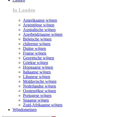
Landen
In Landen
Amerikaanse wijnen
Argentijnse wijnen
Australische wijnen
Azerbeidzjaanse wijnen
Belgische wijnen
chileense wijnen
Duitse wijnen
Franse wijnen
Georgische wijnen
Griekse wijnen
Hongaarse wijnen
Italiaanse wijnen
Libanese wijnen
Moldavische wijnen
Nederlandse wijnen
Oostenrijkse wijnen
Portugese wijnen
Spaanse wijnen
Zuid-Afrikaanse wijnen
Wijndomeinen