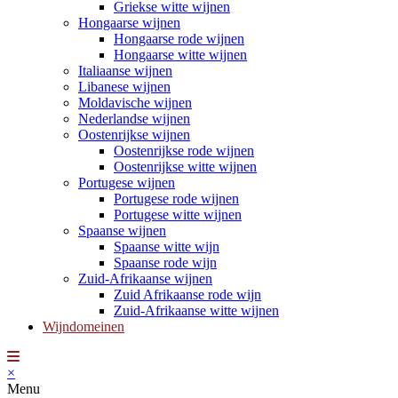
Griekse witte wijnen
Hongaarse wijnen
Hongaarse rode wijnen
Hongaarse witte wijnen
Italiaanse wijnen
Libanese wijnen
Moldavische wijnen
Nederlandse wijnen
Oostenrijkse wijnen
Oostenrijkse rode wijnen
Oostenrijkse witte wijnen
Portugese wijnen
Portugese rode wijnen
Portugese witte wijnen
Spaanse wijnen
Spaanse witte wijn
Spaanse rode wijn
Zuid-Afrikaanse wijnen
Zuid Afrikaanse rode wijn
Zuid-Afrikaanse witte wijnen
Wijndomeinen
×
Menu