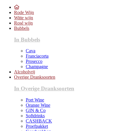
Rode Wijn
Witte wijn
Rosé wijn
Bubbels
In Bubbels
Cava
Franciacorta
Prosecco
Champagne
Alcoholvrij
Overige Dranksoorten
In Overige Dranksoorten
Port Wine
Orange Wine
GIN & Co
Softdrinks
CASHBACK
Proefpakket