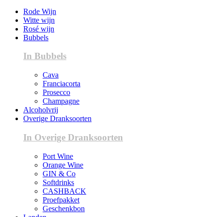
Rode Wijn
Witte wijn
Rosé wijn
Bubbels
In Bubbels
Cava
Franciacorta
Prosecco
Champagne
Alcoholvrij
Overige Dranksoorten
In Overige Dranksoorten
Port Wine
Orange Wine
GIN & Co
Softdrinks
CASHBACK
Proefpakket
Geschenkbon