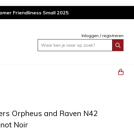
omer Friendliness Small 2025
Inloggen
/
registreren
Waar ben je naar op zoek?
ers Orpheus and Raven N42
not Noir