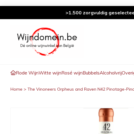
>1.500 zorgvuldig geselecte
Rode Wijn
Witte wijn
Rosé wijn
Bubbels
Alcoholvrij
Overi
Home
>
The Vinoneers Orpheus and Raven N42 Pinotage-Pino