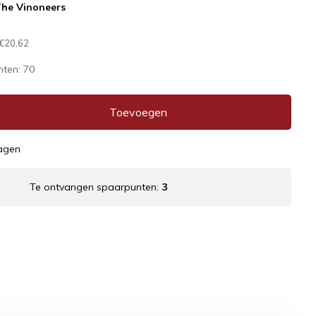
he Vinoneers
€20,62
nten:
70
Toevoegen
dagen
Te ontvangen spaarpunten:
3