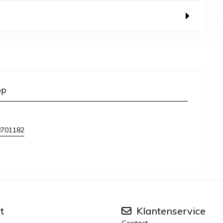
op
8701182
t
Klantenservice
Contact