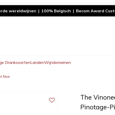
erde wereldwijnen | 100% Belgisch | Becom Award Cust
ge Dranksoorten
Landen
Wijndomeinen
t Noir
The Vinone
Pinotage-Pi