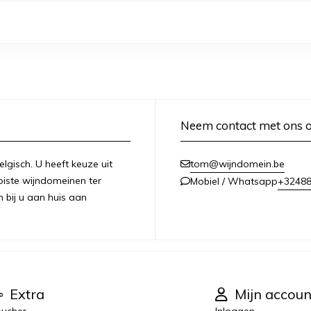
Neem contact met ons 
lgisch. U heeft keuze uit
tom@wijndomein.be
iste wijndomeinen ter
+3248
Mobiel / Whatsapp
n bij u aan huis aan
Extra
Mijn accoun
ucher
Inloggen