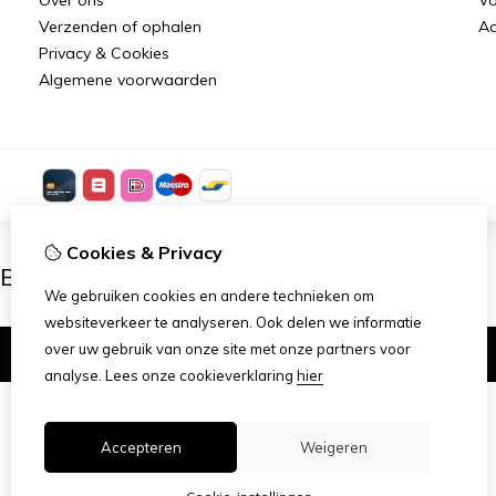
Verzenden of ophalen
Aa
Privacy & Cookies
Algemene voorwaarden
Cookies & Privacy
Ben je 18 of ouder?
We gebruiken cookies en andere technieken om
websiteverkeer te analyseren. Ook delen we informatie
over uw gebruik van onze site met onze partners voor
Ik ben 18+
analyse.
Lees onze cookieverklaring
hier
Accepteren
Weigeren