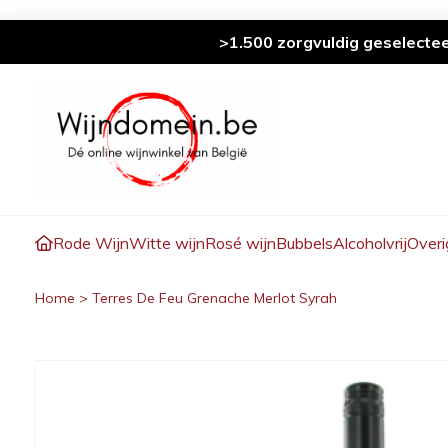
>1.500 zorgvuldig geselecte
Rode Wijn
Witte wijn
Rosé wijn
Bubbels
Alcoholvrij
Overi
Home
>
Terres De Feu Grenache Merlot Syrah