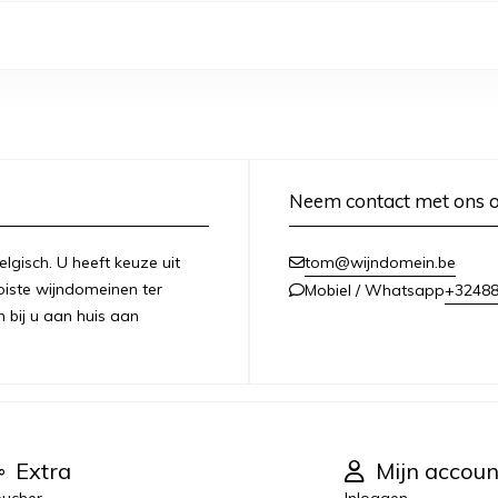
Neem contact met ons 
lgisch. U heeft keuze uit
tom@wijndomein.be
iste wijndomeinen ter
+3248
Mobiel / Whatsapp
n bij u aan huis aan
Extra
Mijn accoun
ucher
Inloggen