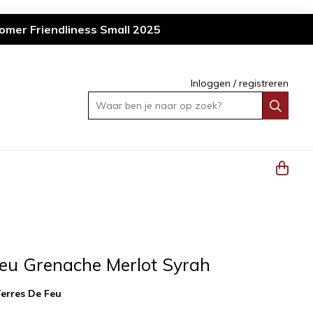
omer Friendliness Small 2025
Inloggen
/
registreren
Waar ben je naar op zoek?
Feu Grenache Merlot Syrah
erres De Feu