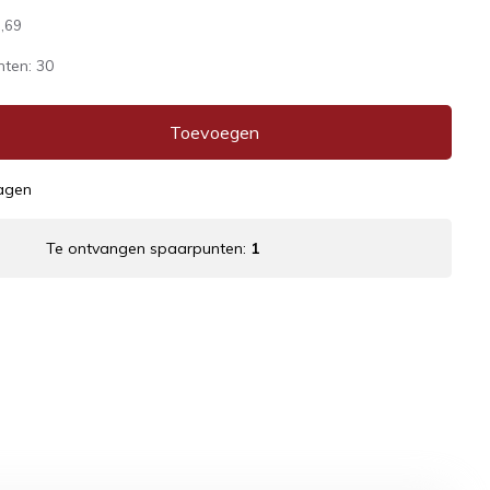
,69
nten:
30
Toevoegen
dagen
Te ontvangen spaarpunten:
1