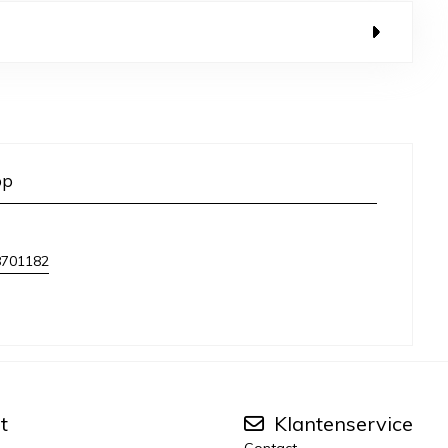
op
8701182
t
Klantenservice
Contact