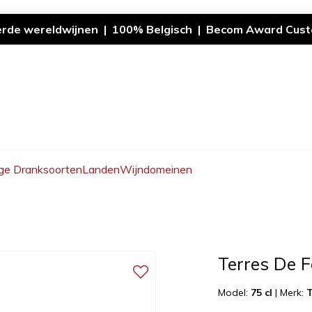
erde wereldwijnen | 100% Belgisch | Becom Award Cust
ge Dranksoorten
Landen
Wijndomeinen
Terres De 
Model:
75 cl
|
Merk:
T