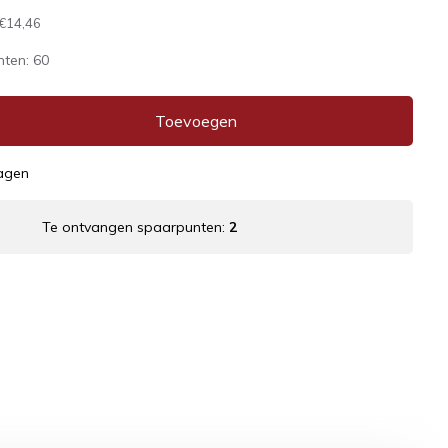
€14,46
nten:
60
Toevoegen
dagen
Te ontvangen spaarpunten:
2