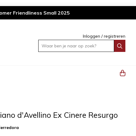
omer Friendliness Small 2025
Inloggen
/
registreren
Waar ben je naar op zoek?
iano d'Avellino Ex Cinere Resurgo
erredora