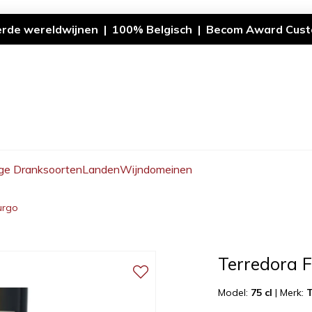
erde wereldwijnen | 100% Belgisch | Becom Award Cust
ge Dranksoorten
Landen
Wijndomeinen
urgo
Terredora F
Model:
75 cl
|
Merk:
T