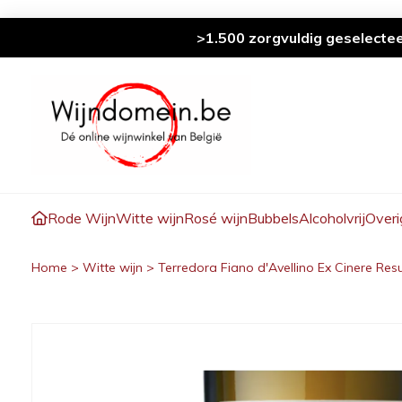
>1.500 zorgvuldig geselecte
Rode Wijn
Witte wijn
Rosé wijn
Bubbels
Alcoholvrij
Overi
Home
>
Witte wijn
>
Terredora Fiano d'Avellino Ex Cinere Res