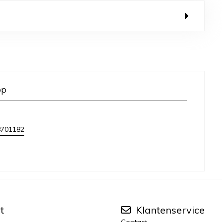
op
8701182
t
Klantenservice
Contact