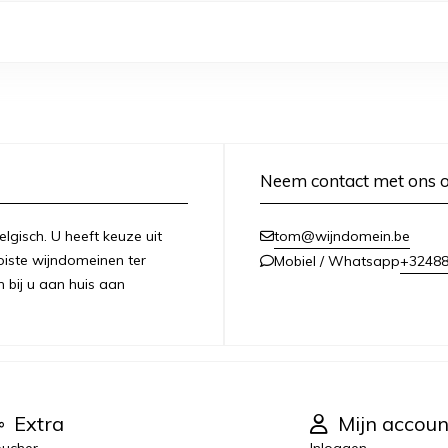
Neem contact met ons 
lgisch. U heeft keuze uit
tom@wijndomein.be
iste wijndomeinen ter
+3248
Mobiel / Whatsapp
n bij u aan huis aan
Extra
Mijn accoun
ucher
Inloggen