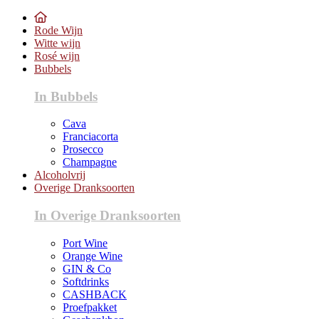
Rode Wijn
Witte wijn
Rosé wijn
Bubbels
In Bubbels
Cava
Franciacorta
Prosecco
Champagne
Alcoholvrij
Overige Dranksoorten
In Overige Dranksoorten
Port Wine
Orange Wine
GIN & Co
Softdrinks
CASHBACK
Proefpakket