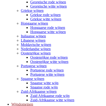
Georgische rode wijnen
Georgische witte wijnen
Griekse wijnen
Griekse rode wijnen
Griekse witte wijnen
Hongaarse wijnen
Hongaarse rode wijnen
Hongaarse witte wijnen
Italiaanse wijnen
Libanese wijnen
Moldavische wijnen
Nederlandse wijnen
Oostenrijkse wijnen
Oostenrijkse rode wijnen
Oostenrijkse witte wijnen
Portugese wijnen
Portugese rode wijnen
Portugese witte wijnen
Spaanse wijnen
Spaanse witte wijn
Spaanse rode wijn
Zuid-Afrikaanse wijnen
Zuid Afrikaanse rode wijn
Zuid-Afrikaanse witte wijnen
Wijndomeinen