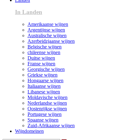
Landen
In Landen
Amerikaanse wijnen
Argentijnse wijnen
Australische wijnen
Azerbeidzjaanse wijnen
Belgische wijnen
chileense wijnen
Duitse wijnen
Franse wijnen
Georgische wijnen
Griekse wijnen
Hongaarse wijnen
Italiaanse wijnen
Libanese wijnen
Moldavische wijnen
Nederlandse wijnen
Oostenrijkse wijnen
Portugese wijnen
Spaanse wijnen
Zuid-Afrikaanse wijnen
Wijndomeinen