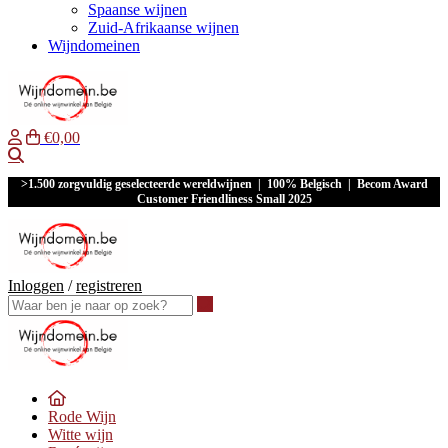
Spaanse wijnen
Zuid-Afrikaanse wijnen
Wijndomeinen
€0,00
Waar ben je naar op zoek?
>1.500 zorgvuldig geselecteerde wereldwijnen | 100% Belgisch | Becom Award
Customer Friendliness Small 2025
Inloggen
/
registreren
Waar ben je naar op zoek?
Rode Wijn
Witte wijn