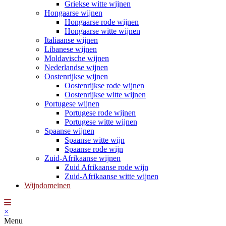
Griekse witte wijnen
Hongaarse wijnen
Hongaarse rode wijnen
Hongaarse witte wijnen
Italiaanse wijnen
Libanese wijnen
Moldavische wijnen
Nederlandse wijnen
Oostenrijkse wijnen
Oostenrijkse rode wijnen
Oostenrijkse witte wijnen
Portugese wijnen
Portugese rode wijnen
Portugese witte wijnen
Spaanse wijnen
Spaanse witte wijn
Spaanse rode wijn
Zuid-Afrikaanse wijnen
Zuid Afrikaanse rode wijn
Zuid-Afrikaanse witte wijnen
Wijndomeinen
×
Menu