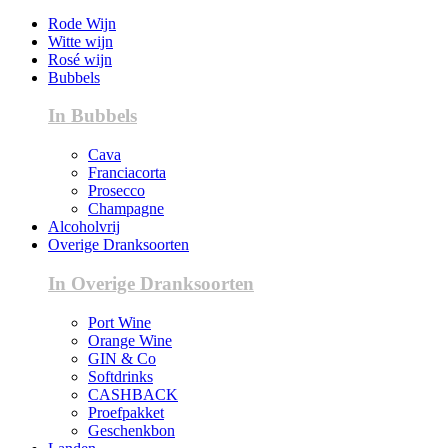
Rode Wijn
Witte wijn
Rosé wijn
Bubbels
In Bubbels
Cava
Franciacorta
Prosecco
Champagne
Alcoholvrij
Overige Dranksoorten
In Overige Dranksoorten
Port Wine
Orange Wine
GIN & Co
Softdrinks
CASHBACK
Proefpakket
Geschenkbon