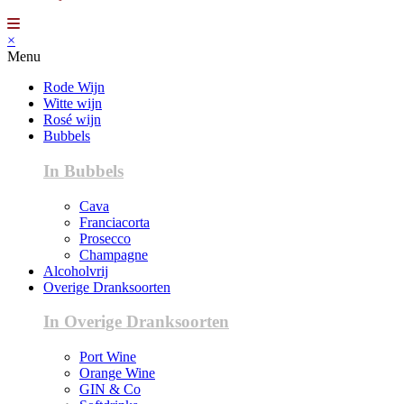
×
Menu
Rode Wijn
Witte wijn
Rosé wijn
Bubbels
In Bubbels
Cava
Franciacorta
Prosecco
Champagne
Alcoholvrij
Overige Dranksoorten
In Overige Dranksoorten
Port Wine
Orange Wine
GIN & Co