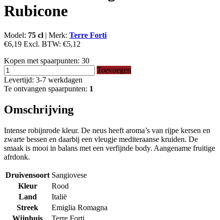
Rubicone
Model:
75 cl
|
Merk:
Terre Forti
€6,19
Excl. BTW:
€5,12
Kopen met spaarpunten:
30
Toevoegen
Levertijd: 3-7 werkdagen
Te ontvangen spaarpunten:
1
Omschrijving
Intense robijnrode kleur. De neus heeft aroma’s van rijpe kersen en
zwarte bessen en daarbij een vleugje mediteraanse kruiden. De
smaak is mooi in balans met een verfijnde body. Aangename fruitige
afrdonk.
Druivensoort
Sangiovese
Kleur
Rood
Land
Italië
Streek
Emiglia Romagna
Wijnhuis
Terre Forti