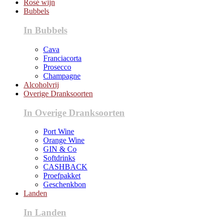
Rosé wijn
Bubbels
In Bubbels
Cava
Franciacorta
Prosecco
Champagne
Alcoholvrij
Overige Dranksoorten
In Overige Dranksoorten
Port Wine
Orange Wine
GIN & Co
Softdrinks
CASHBACK
Proefpakket
Geschenkbon
Landen
In Landen