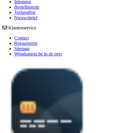
Inloggen
Bestelhistorie
Verlanglijst
Nieuwsbrief
Klantenservice
Contact
Retourneren
Sitemap
Wijndomein.be in de pers