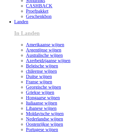
Softdrinks
CASHBACK
Proefpakket
Geschenkbon
Landen
In Landen
Amerikaanse wijnen
Argentijnse wijnen
Australische wijnen
Azerbeidzjaanse wijnen
Belgische wijnen
chileense wijnen
Duitse wijnen
Franse wijnen
Georgische wijnen
Griekse wijnen
Hongaarse wijnen
Italiaanse wijnen
Libanese wijnen
Moldavische wijnen
Nederlandse wijnen
Oostenrijkse wijnen
Portugese wijnen