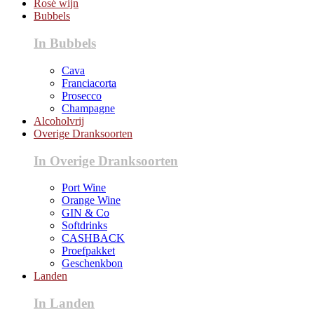
Rosé wijn
Bubbels
In Bubbels
Cava
Franciacorta
Prosecco
Champagne
Alcoholvrij
Overige Dranksoorten
In Overige Dranksoorten
Port Wine
Orange Wine
GIN & Co
Softdrinks
CASHBACK
Proefpakket
Geschenkbon
Landen
In Landen