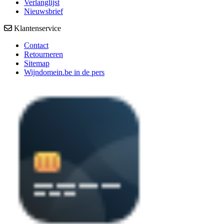
Verlanglijst
Nieuwsbrief
Klantenservice
Contact
Retourneren
Sitemap
Wijndomein.be in de pers