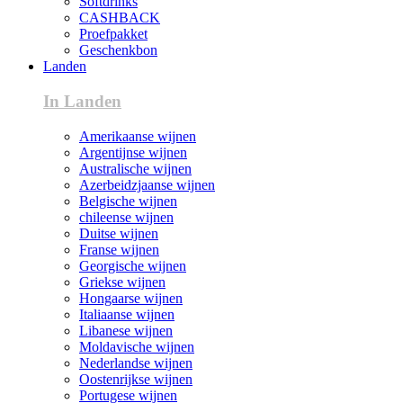
Softdrinks
CASHBACK
Proefpakket
Geschenkbon
Landen
In Landen
Amerikaanse wijnen
Argentijnse wijnen
Australische wijnen
Azerbeidzjaanse wijnen
Belgische wijnen
chileense wijnen
Duitse wijnen
Franse wijnen
Georgische wijnen
Griekse wijnen
Hongaarse wijnen
Italiaanse wijnen
Libanese wijnen
Moldavische wijnen
Nederlandse wijnen
Oostenrijkse wijnen
Portugese wijnen