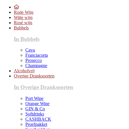
Rode Wijn
Witte wijn
Rosé wijn
Bubbels
In Bubbels
Cava
Franciacorta
Prosecco
Champagne
Alcoholvrij
Overige Dranksoorten
In Overige Dranksoorten
Port Wine
Orange Wine
GIN & Co
Softdrinks
CASHBACK
Proefpakket