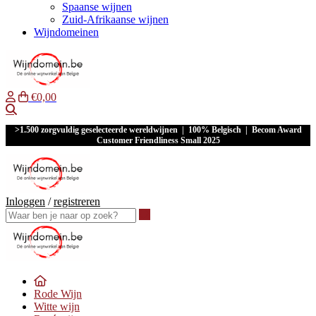
Spaanse wijnen
Zuid-Afrikaanse wijnen
Wijndomeinen
€0,00
Waar ben je naar op zoek?
>1.500 zorgvuldig geselecteerde wereldwijnen | 100% Belgisch | Becom Award
Customer Friendliness Small 2025
Inloggen
/
registreren
Waar ben je naar op zoek?
Rode Wijn
Witte wijn