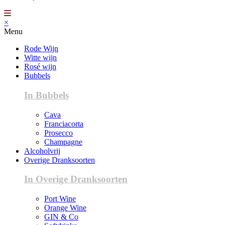
×
Menu
Rode Wijn
Witte wijn
Rosé wijn
Bubbels
In Bubbels
Cava
Franciacorta
Prosecco
Champagne
Alcoholvrij
Overige Dranksoorten
In Overige Dranksoorten
Port Wine
Orange Wine
GIN & Co