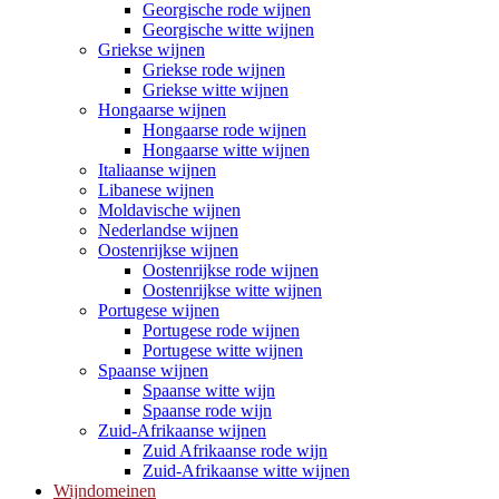
Georgische rode wijnen
Georgische witte wijnen
Griekse wijnen
Griekse rode wijnen
Griekse witte wijnen
Hongaarse wijnen
Hongaarse rode wijnen
Hongaarse witte wijnen
Italiaanse wijnen
Libanese wijnen
Moldavische wijnen
Nederlandse wijnen
Oostenrijkse wijnen
Oostenrijkse rode wijnen
Oostenrijkse witte wijnen
Portugese wijnen
Portugese rode wijnen
Portugese witte wijnen
Spaanse wijnen
Spaanse witte wijn
Spaanse rode wijn
Zuid-Afrikaanse wijnen
Zuid Afrikaanse rode wijn
Zuid-Afrikaanse witte wijnen
Wijndomeinen