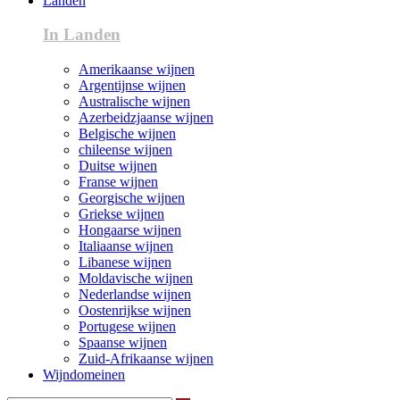
Landen
In Landen
Amerikaanse wijnen
Argentijnse wijnen
Australische wijnen
Azerbeidzjaanse wijnen
Belgische wijnen
chileense wijnen
Duitse wijnen
Franse wijnen
Georgische wijnen
Griekse wijnen
Hongaarse wijnen
Italiaanse wijnen
Libanese wijnen
Moldavische wijnen
Nederlandse wijnen
Oostenrijkse wijnen
Portugese wijnen
Spaanse wijnen
Zuid-Afrikaanse wijnen
Wijndomeinen