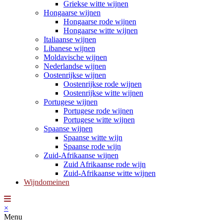
Griekse witte wijnen
Hongaarse wijnen
Hongaarse rode wijnen
Hongaarse witte wijnen
Italiaanse wijnen
Libanese wijnen
Moldavische wijnen
Nederlandse wijnen
Oostenrijkse wijnen
Oostenrijkse rode wijnen
Oostenrijkse witte wijnen
Portugese wijnen
Portugese rode wijnen
Portugese witte wijnen
Spaanse wijnen
Spaanse witte wijn
Spaanse rode wijn
Zuid-Afrikaanse wijnen
Zuid Afrikaanse rode wijn
Zuid-Afrikaanse witte wijnen
Wijndomeinen
×
Menu