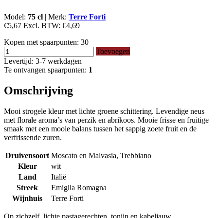
Model:
75 cl
|
Merk:
Terre Forti
€5,67
Excl. BTW:
€4,69
Kopen met spaarpunten:
30
Toevoegen
Levertijd: 3-7 werkdagen
Te ontvangen spaarpunten:
1
Omschrijving
Mooi strogele kleur met lichte groene schittering. Levendige neus
met florale aroma’s van perzik en abrikoos. Mooie frisse en fruitige
smaak met een mooie balans tussen het sappig zoete fruit en de
verfrissende zuren.
Druivensoort
Moscato en Malvasia, Trebbiano
Kleur
wit
Land
Italië
Streek
Emiglia Romagna
Wijnhuis
Terre Forti
Op zichzelf, lichte pastagerechten, tonijn en kabeljauw.