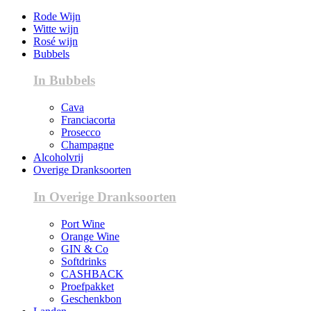
Rode Wijn
Witte wijn
Rosé wijn
Bubbels
In Bubbels
Cava
Franciacorta
Prosecco
Champagne
Alcoholvrij
Overige Dranksoorten
In Overige Dranksoorten
Port Wine
Orange Wine
GIN & Co
Softdrinks
CASHBACK
Proefpakket
Geschenkbon