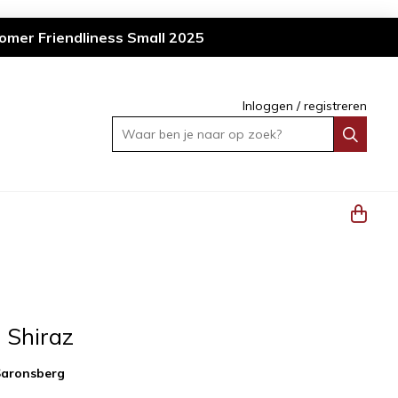
omer Friendliness Small 2025
Inloggen
/
registreren
Waar ben je naar op zoek?
 Shiraz
Saronsberg