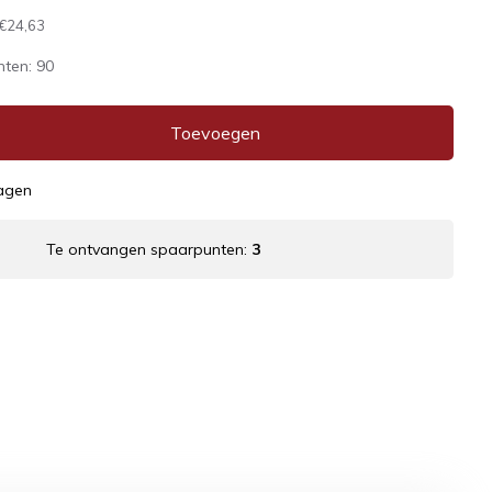
€24,63
nten:
90
Toevoegen
dagen
Te ontvangen spaarpunten:
3