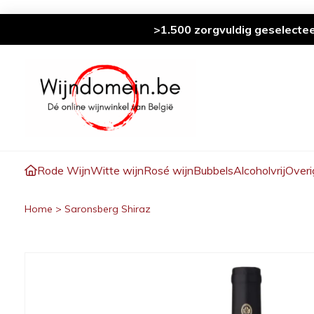
>1.500 zorgvuldig geselecte
Rode Wijn
Witte wijn
Rosé wijn
Bubbels
Alcoholvrij
Overi
Home
>
Saronsberg Shiraz