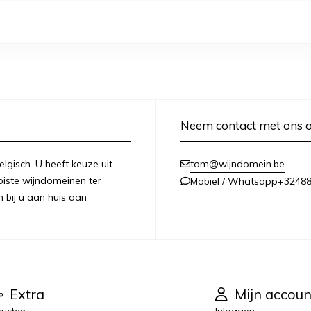
Neem contact met ons 
lgisch. U heeft keuze uit
tom@wijndomein.be
iste wijndomeinen ter
+3248
Mobiel / Whatsapp
n bij u aan huis aan
Extra
Mijn accoun
ucher
Inloggen