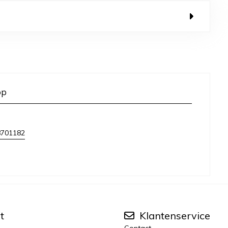
op
8701182
t
Klantenservice
Contact