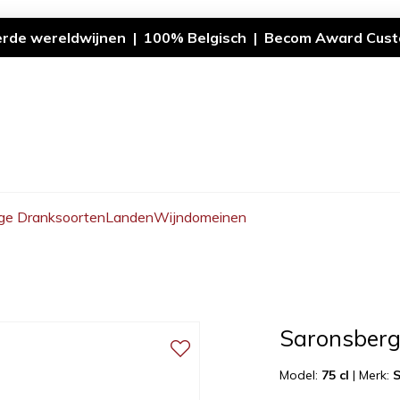
erde wereldwijnen | 100% Belgisch | Becom Award Cust
ge Dranksoorten
Landen
Wijndomeinen
Saronsberg
Model:
75 cl
|
Merk: