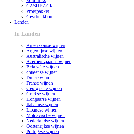
Softdrinks
CASHBACK
Proefpakket
Geschenkbon
Landen
In Landen
Amerikaanse wijnen
Argentijnse wijnen
Australische wijnen
Azerbeidzjaanse wijnen
Belgische wijnen
chileense wijnen
Duitse wijnen
Franse wijnen
Georgische wijnen
Griekse wijnen
Hongaarse wijnen
Italiaanse wijnen
Libanese wijnen
Moldavische wijnen
Nederlandse wijnen
Oostenrijkse wijnen
Portugese wijnen