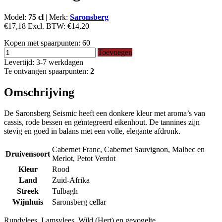
Model:
75 cl
|
Merk:
Saronsberg
€17,18
Excl. BTW:
€14,20
Kopen met spaarpunten:
60
Toevoegen
Levertijd: 3-7 werkdagen
Te ontvangen spaarpunten:
2
Omschrijving
De Saronsberg Seismic heeft een donkere kleur met aroma’s van
cassis, rode bessen en geïntegreerd eikenhout. De tannines zijn
stevig en goed in balans met een volle, elegante afdronk.
Cabernet Franc, Cabernet Sauvignon, Malbec en
Druivensoort
Merlot, Petot Verdot
Kleur
Rood
Land
Zuid-Afrika
Streek
Tulbagh
Wijnhuis
Saronsberg cellar
Rundvlees, Lamsvlees, Wild (Hert) en gevogelte