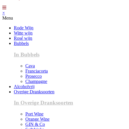
×
Menu
Rode Wijn
Witte wijn
Rosé wijn
Bubbels
In Bubbels
Cava
Franciacorta
Prosecco
Champagne
Alcoholvrij
Overige Dranksoorten
In Overige Dranksoorten
Port Wine
Orange Wine
GIN & Co