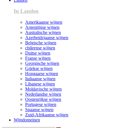
Landen
In Landen
Amerikaanse wijnen
Argentijnse wijnen
Australische wijnen
Azerbeidzjaanse wijnen
Belgische wijnen
chileense wijnen
Duitse wijnen
Franse wijnen
Georgische wijnen
Griekse wijnen
Hongaarse wijnen
Italiaanse wijnen
Libanese wijnen
Moldavische wijnen
Nederlandse wijnen
Oostenrijkse wijnen
Portugese wijnen
Spaanse wijnen
Zuid-Afrikaanse wijnen
Wijndomeinen