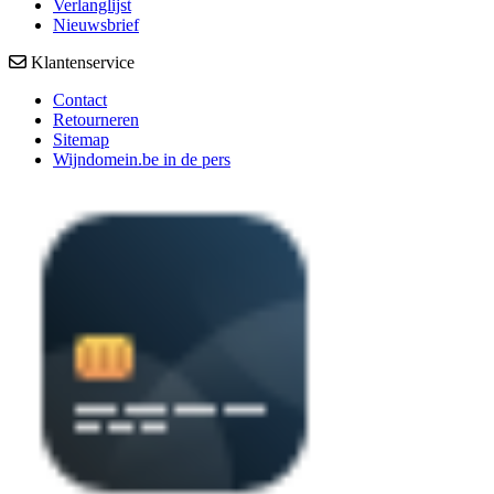
Verlanglijst
Nieuwsbrief
Klantenservice
Contact
Retourneren
Sitemap
Wijndomein.be in de pers