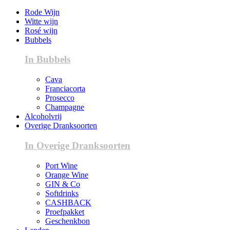
Rode Wijn
Witte wijn
Rosé wijn
Bubbels
In Bubbels
Cava
Franciacorta
Prosecco
Champagne
Alcoholvrij
Overige Dranksoorten
In Overige Dranksoorten
Port Wine
Orange Wine
GIN & Co
Softdrinks
CASHBACK
Proefpakket
Geschenkbon