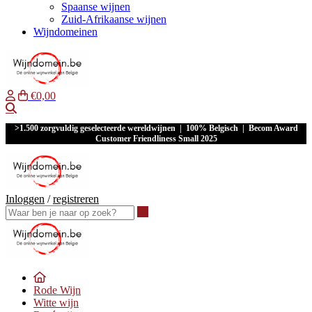
Spaanse wijnen
Zuid-Afrikaanse wijnen
Wijndomeinen
€0,00
Waar ben je naar op zoek?
>1.500 zorgvuldig geselecteerde wereldwijnen | 100% Belgisch | Becom Award
Customer Friendliness Small 2025
Inloggen
/
registreren
Waar ben je naar op zoek?
Rode Wijn
Witte wijn