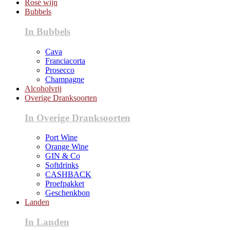
Rosé wijn
Bubbels
In Bubbels
Cava
Franciacorta
Prosecco
Champagne
Alcoholvrij
Overige Dranksoorten
In Overige Dranksoorten
Port Wine
Orange Wine
GIN & Co
Softdrinks
CASHBACK
Proefpakket
Geschenkbon
Landen
In Landen