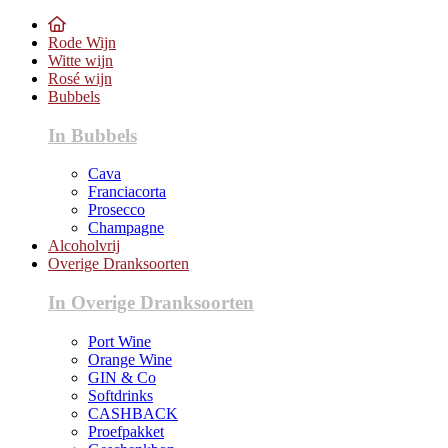
Rode Wijn
Witte wijn
Rosé wijn
Bubbels
In Bubbels
Cava
Franciacorta
Prosecco
Champagne
Alcoholvrij
Overige Dranksoorten
In Overige Dranksoorten
Port Wine
Orange Wine
GIN & Co
Softdrinks
CASHBACK
Proefpakket