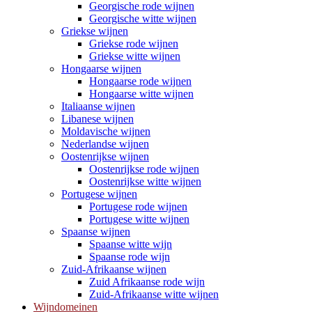
Georgische rode wijnen
Georgische witte wijnen
Griekse wijnen
Griekse rode wijnen
Griekse witte wijnen
Hongaarse wijnen
Hongaarse rode wijnen
Hongaarse witte wijnen
Italiaanse wijnen
Libanese wijnen
Moldavische wijnen
Nederlandse wijnen
Oostenrijkse wijnen
Oostenrijkse rode wijnen
Oostenrijkse witte wijnen
Portugese wijnen
Portugese rode wijnen
Portugese witte wijnen
Spaanse wijnen
Spaanse witte wijn
Spaanse rode wijn
Zuid-Afrikaanse wijnen
Zuid Afrikaanse rode wijn
Zuid-Afrikaanse witte wijnen
Wijndomeinen