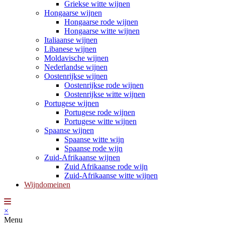
Griekse witte wijnen
Hongaarse wijnen
Hongaarse rode wijnen
Hongaarse witte wijnen
Italiaanse wijnen
Libanese wijnen
Moldavische wijnen
Nederlandse wijnen
Oostenrijkse wijnen
Oostenrijkse rode wijnen
Oostenrijkse witte wijnen
Portugese wijnen
Portugese rode wijnen
Portugese witte wijnen
Spaanse wijnen
Spaanse witte wijn
Spaanse rode wijn
Zuid-Afrikaanse wijnen
Zuid Afrikaanse rode wijn
Zuid-Afrikaanse witte wijnen
Wijndomeinen
×
Menu