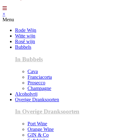
×
Menu
Rode Wijn
Witte wijn
Rosé wijn
Bubbels
In Bubbels
Cava
Franciacorta
Prosecco
Champagne
Alcoholvrij
Overige Dranksoorten
In Overige Dranksoorten
Port Wine
Orange Wine
GIN & Co