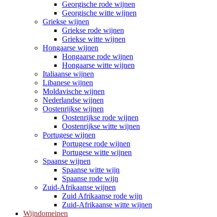
Georgische rode wijnen
Georgische witte wijnen
Griekse wijnen
Griekse rode wijnen
Griekse witte wijnen
Hongaarse wijnen
Hongaarse rode wijnen
Hongaarse witte wijnen
Italiaanse wijnen
Libanese wijnen
Moldavische wijnen
Nederlandse wijnen
Oostenrijkse wijnen
Oostenrijkse rode wijnen
Oostenrijkse witte wijnen
Portugese wijnen
Portugese rode wijnen
Portugese witte wijnen
Spaanse wijnen
Spaanse witte wijn
Spaanse rode wijn
Zuid-Afrikaanse wijnen
Zuid Afrikaanse rode wijn
Zuid-Afrikaanse witte wijnen
Wijndomeinen