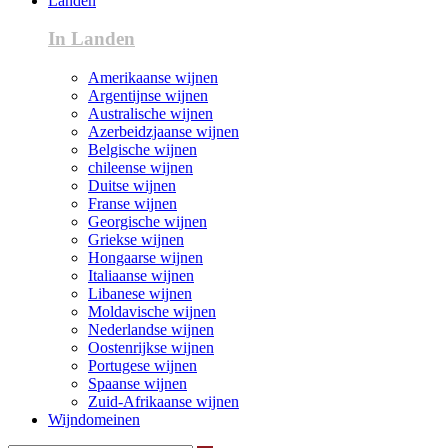
Landen
In Landen
Amerikaanse wijnen
Argentijnse wijnen
Australische wijnen
Azerbeidzjaanse wijnen
Belgische wijnen
chileense wijnen
Duitse wijnen
Franse wijnen
Georgische wijnen
Griekse wijnen
Hongaarse wijnen
Italiaanse wijnen
Libanese wijnen
Moldavische wijnen
Nederlandse wijnen
Oostenrijkse wijnen
Portugese wijnen
Spaanse wijnen
Zuid-Afrikaanse wijnen
Wijndomeinen