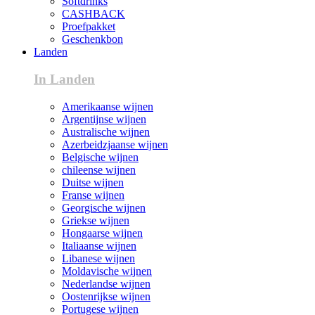
Softdrinks
CASHBACK
Proefpakket
Geschenkbon
Landen
In Landen
Amerikaanse wijnen
Argentijnse wijnen
Australische wijnen
Azerbeidzjaanse wijnen
Belgische wijnen
chileense wijnen
Duitse wijnen
Franse wijnen
Georgische wijnen
Griekse wijnen
Hongaarse wijnen
Italiaanse wijnen
Libanese wijnen
Moldavische wijnen
Nederlandse wijnen
Oostenrijkse wijnen
Portugese wijnen