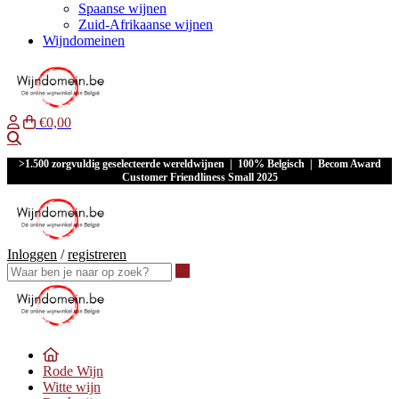
Spaanse wijnen
Zuid-Afrikaanse wijnen
Wijndomeinen
€0,00
Waar ben je naar op zoek?
>1.500 zorgvuldig geselecteerde wereldwijnen | 100% Belgisch | Becom Award
Customer Friendliness Small 2025
Inloggen
/
registreren
Waar ben je naar op zoek?
Rode Wijn
Witte wijn