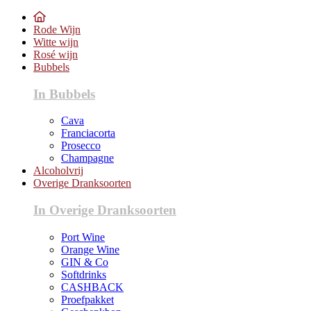
Rode Wijn
Witte wijn
Rosé wijn
Bubbels
In Bubbels
Cava
Franciacorta
Prosecco
Champagne
Alcoholvrij
Overige Dranksoorten
In Overige Dranksoorten
Port Wine
Orange Wine
GIN & Co
Softdrinks
CASHBACK
Proefpakket