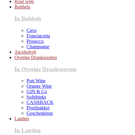
Rosé wijn
Bubbels
In Bubbels
Cava
Franciacorta
Prosecco
Champagne
Alcoholvrij
Overige Dranksoorten
In Overige Dranksoorten
Port Wine
Orange Wine
GIN & Co
Softdrinks
CASHBACK
Proefpakket
Geschenkbon
Landen
In Landen