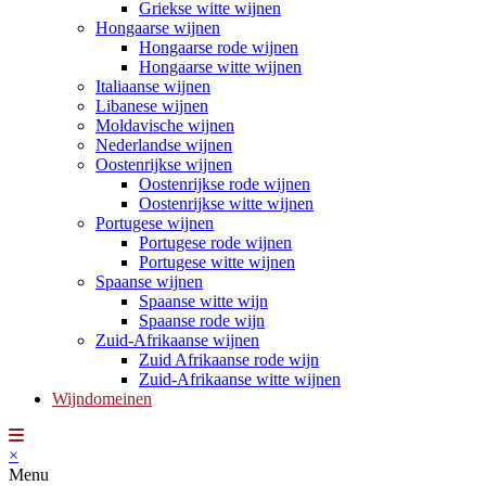
Griekse witte wijnen
Hongaarse wijnen
Hongaarse rode wijnen
Hongaarse witte wijnen
Italiaanse wijnen
Libanese wijnen
Moldavische wijnen
Nederlandse wijnen
Oostenrijkse wijnen
Oostenrijkse rode wijnen
Oostenrijkse witte wijnen
Portugese wijnen
Portugese rode wijnen
Portugese witte wijnen
Spaanse wijnen
Spaanse witte wijn
Spaanse rode wijn
Zuid-Afrikaanse wijnen
Zuid Afrikaanse rode wijn
Zuid-Afrikaanse witte wijnen
Wijndomeinen
×
Menu