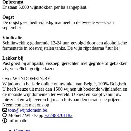
Opbrengst
Er staan 5.000 wijnstokken per ha aangeplant.
Oogst
De oogst geschiedt volledig manueel in de tweede week van
september.
Vinificatie
Schilinweking gedurende 12-24 uur, gevolgd door een alcoholische
fermentatie in roestvrijstalen tanks. De wijn rijpt daarna "sur lie".
Lekker bij
Past goed bij antipasta, vissoep, gerechten met gegrilde of gebakken
vis, verse/licht gerijpte kazen.
Over WIJNDOMEIN.BE
Wijndomein.be is de online wijnwinkel van België, 100% Belgisch.
U heeft keuze uit meer dan 1500 wijnen uit boeiende wijnlanden en
de mooiste wijndomeinen ter wereld. U kiest en koopt vanuit uw
luie zetel en wij leveren bij u aan huis aan democratische prijzen.
Neem contact met ons op
tom@wijndomein.be
Mobiel / Whatsapp
+32488701182
Informatie
Over ons