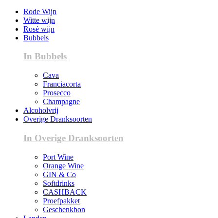
Rode Wijn
Witte wijn
Rosé wijn
Bubbels
In Bubbels
Cava
Franciacorta
Prosecco
Champagne
Alcoholvrij
Overige Dranksoorten
In Overige Dranksoorten
Port Wine
Orange Wine
GIN & Co
Softdrinks
CASHBACK
Proefpakket
Geschenkbon