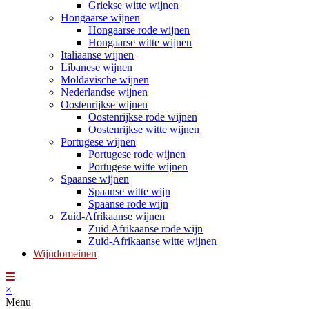
Griekse witte wijnen
Hongaarse wijnen
Hongaarse rode wijnen
Hongaarse witte wijnen
Italiaanse wijnen
Libanese wijnen
Moldavische wijnen
Nederlandse wijnen
Oostenrijkse wijnen
Oostenrijkse rode wijnen
Oostenrijkse witte wijnen
Portugese wijnen
Portugese rode wijnen
Portugese witte wijnen
Spaanse wijnen
Spaanse witte wijn
Spaanse rode wijn
Zuid-Afrikaanse wijnen
Zuid Afrikaanse rode wijn
Zuid-Afrikaanse witte wijnen
Wijndomeinen
×
Menu