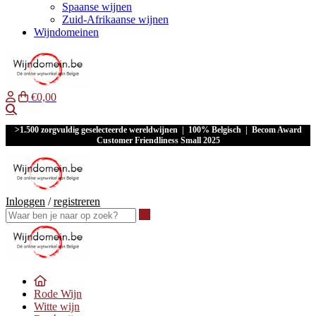
Spaanse wijnen
Zuid-Afrikaanse wijnen
Wijndomeinen
€0,00
Waar ben je naar op zoek?
>1.500 zorgvuldig geselecteerde wereldwijnen | 100% Belgisch | Becom Award
Customer Friendliness Small 2025
Inloggen
/
registreren
Waar ben je naar op zoek?
Rode Wijn
Witte wijn