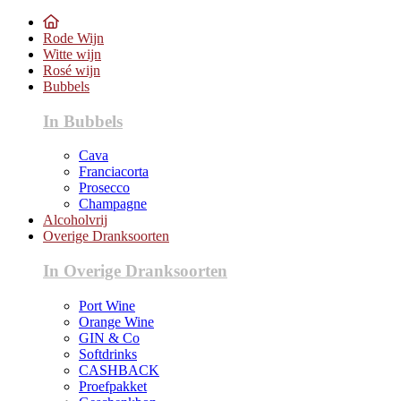
Rode Wijn
Witte wijn
Rosé wijn
Bubbels
In Bubbels
Cava
Franciacorta
Prosecco
Champagne
Alcoholvrij
Overige Dranksoorten
In Overige Dranksoorten
Port Wine
Orange Wine
GIN & Co
Softdrinks
CASHBACK
Proefpakket