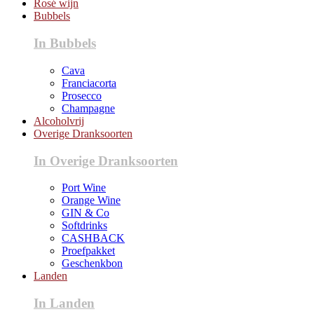
Rosé wijn
Bubbels
In Bubbels
Cava
Franciacorta
Prosecco
Champagne
Alcoholvrij
Overige Dranksoorten
In Overige Dranksoorten
Port Wine
Orange Wine
GIN & Co
Softdrinks
CASHBACK
Proefpakket
Geschenkbon
Landen
In Landen