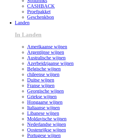
Softdrinks
CASHBACK
Proefpakket
Geschenkbon
Landen
In Landen
Amerikaanse wijnen
Argentijnse wijnen
Australische wijnen
Azerbeidzjaanse wijnen
Belgische wijnen
chileense wijnen
Duitse wijnen
Franse wijnen
Georgische wijnen
Griekse wijnen
Hongaarse wijnen
Italiaanse wijnen
Libanese wijnen
Moldavische wijnen
Nederlandse wijnen
Oostenrijkse wijnen
Portugese wijnen