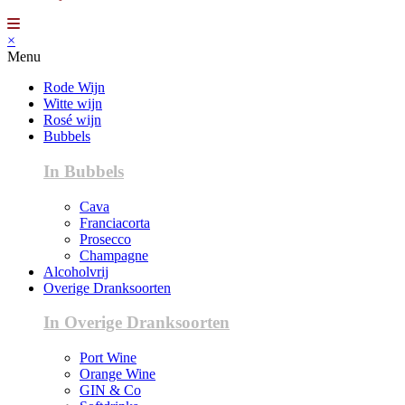
×
Menu
Rode Wijn
Witte wijn
Rosé wijn
Bubbels
In Bubbels
Cava
Franciacorta
Prosecco
Champagne
Alcoholvrij
Overige Dranksoorten
In Overige Dranksoorten
Port Wine
Orange Wine
GIN & Co