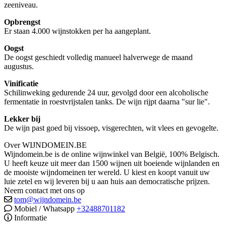
zeeniveau.
Opbrengst
Er staan 4.000 wijnstokken per ha aangeplant.
Oogst
De oogst geschiedt volledig manueel halverwege de maand
augustus.
Vinificatie
Schilinweking gedurende 24 uur, gevolgd door een alcoholische
fermentatie in roestvrijstalen tanks. De wijn rijpt daarna "sur lie".
Lekker bij
De wijn past goed bij vissoep, visgerechten, wit vlees en gevogelte.
Over WIJNDOMEIN.BE
Wijndomein.be is de online wijnwinkel van België, 100% Belgisch.
U heeft keuze uit meer dan 1500 wijnen uit boeiende wijnlanden en
de mooiste wijndomeinen ter wereld. U kiest en koopt vanuit uw
luie zetel en wij leveren bij u aan huis aan democratische prijzen.
Neem contact met ons op
tom@wijndomein.be
Mobiel / Whatsapp
+32488701182
Informatie