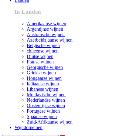
Landen
In Landen
Amerikaanse wijnen
Argentijnse wijnen
Australische wijnen
Azerbeidzjaanse wijnen
Belgische wijnen
chileense wijnen
Duitse wijnen
Franse wijnen
Georgische wijnen
Griekse wijnen
Hongaarse wijnen
Italiaanse wijnen
Libanese wijnen
Moldavische wijnen
Nederlandse wijnen
Oostenrijkse wijnen
Portugese wijnen
Spaanse wijnen
Zuid-Afrikaanse wijnen
Wijndomeinen