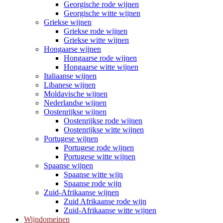
Georgische rode wijnen
Georgische witte wijnen
Griekse wijnen
Griekse rode wijnen
Griekse witte wijnen
Hongaarse wijnen
Hongaarse rode wijnen
Hongaarse witte wijnen
Italiaanse wijnen
Libanese wijnen
Moldavische wijnen
Nederlandse wijnen
Oostenrijkse wijnen
Oostenrijkse rode wijnen
Oostenrijkse witte wijnen
Portugese wijnen
Portugese rode wijnen
Portugese witte wijnen
Spaanse wijnen
Spaanse witte wijn
Spaanse rode wijn
Zuid-Afrikaanse wijnen
Zuid Afrikaanse rode wijn
Zuid-Afrikaanse witte wijnen
Wijndomeinen