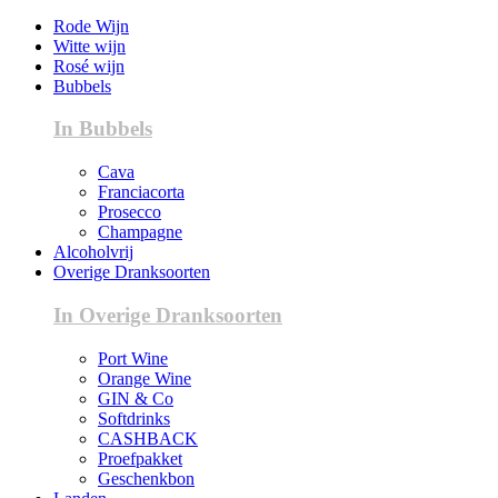
Rode Wijn
Witte wijn
Rosé wijn
Bubbels
In Bubbels
Cava
Franciacorta
Prosecco
Champagne
Alcoholvrij
Overige Dranksoorten
In Overige Dranksoorten
Port Wine
Orange Wine
GIN & Co
Softdrinks
CASHBACK
Proefpakket
Geschenkbon