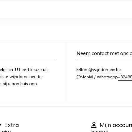
Neem contact met ons 
lgisch. U heeft keuze uit
tom@wijndomein.be
iste wijndomeinen ter
+3248
Mobiel / Whatsapp
n bij u aan huis aan
Extra
Mijn accoun
ucher
Inloggen