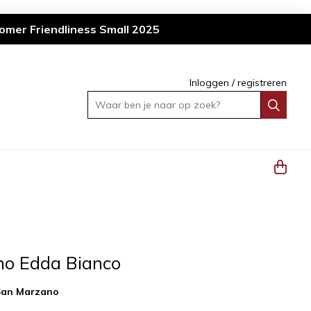
omer Friendliness Small 2025
Inloggen
/
registreren
Waar ben je naar op zoek?
o Edda Bianco
San Marzano