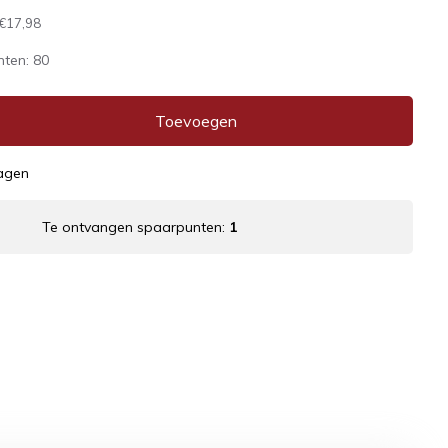
€17,98
nten:
80
Toevoegen
dagen
Te ontvangen spaarpunten:
1