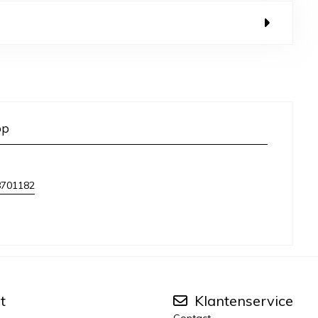
op
8701182
t
Klantenservice
Contact