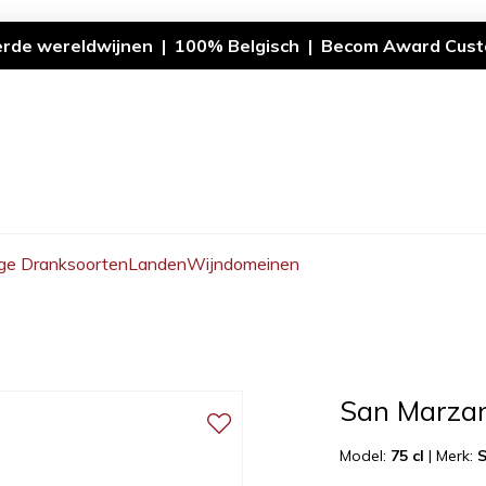
erde wereldwijnen | 100% Belgisch | Becom Award Cust
ge Dranksoorten
Landen
Wijndomeinen
San Marzan
Model:
75 cl
|
Merk: