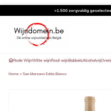
>1.500 zorgvuldig geselecte
Rode Wijn
Witte wijn
Rosé wijn
Bubbels
Alcoholvrij
Overi
Home
>
San Marzano Edda Bianco