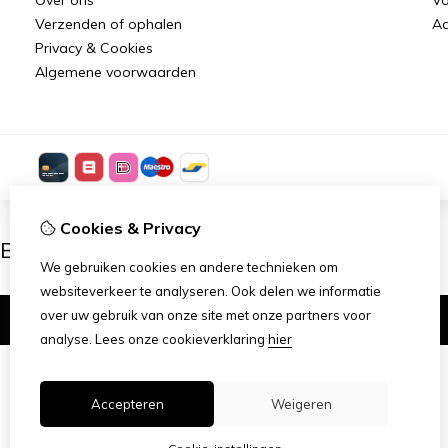
Verzenden of ophalen
Aa
Privacy & Cookies
Algemene voorwaarden
Cookies & Privacy
Ben je 18 of ouder?
We gebruiken cookies en andere technieken om
websiteverkeer te analyseren. Ook delen we informatie
over uw gebruik van onze site met onze partners voor
Ik ben 18+
analyse.
Lees onze cookieverklaring
hier
Accepteren
Weigeren