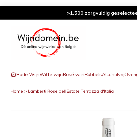
>1.500 zorgvuldig geselecte
Rode Wijn
Witte wijn
Rosé wijn
Bubbels
Alcoholvrij
Overi
Home
>
Lamberti Rose dell’Estate Terrazza d'Italia