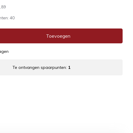
,89
nten:
40
Toevoegen
dagen
Te ontvangen spaarpunten:
1