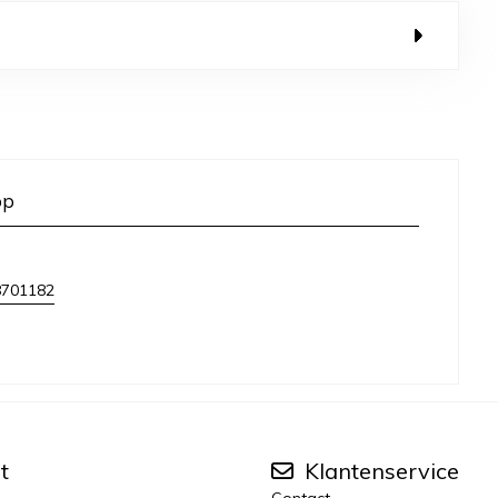
op
8701182
t
Klantenservice
Contact