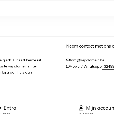
Neem contact met ons 
lgisch. U heeft keuze uit
tom@wijndomein.be
iste wijndomeinen ter
+3248
Mobiel / Whatsapp
n bij u aan huis aan
Extra
Mijn accoun
ucher
Inloggen