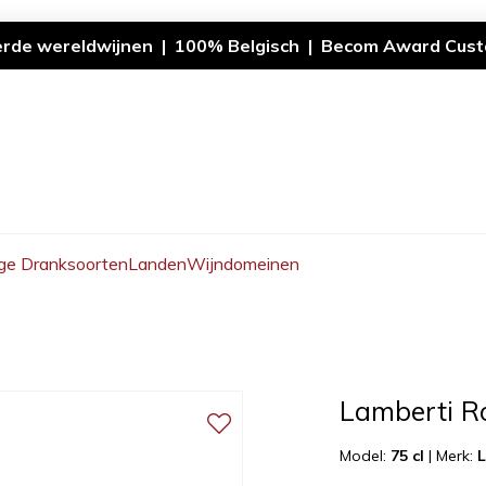
erde wereldwijnen | 100% Belgisch | Becom Award Cust
ge Dranksoorten
Landen
Wijndomeinen
Lamberti Ro
Model:
75 cl
|
Merk:
L