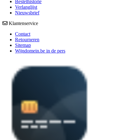
Bestelhistorie
Verlanglijst
Nieuwsbrief
Klantenservice
Contact
Retourneren
Sitemap
Wijndomein.be in de pers