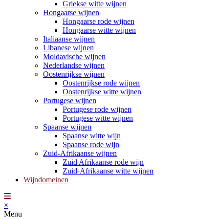
Griekse witte wijnen
Hongaarse wijnen
Hongaarse rode wijnen
Hongaarse witte wijnen
Italiaanse wijnen
Libanese wijnen
Moldavische wijnen
Nederlandse wijnen
Oostenrijkse wijnen
Oostenrijkse rode wijnen
Oostenrijkse witte wijnen
Portugese wijnen
Portugese rode wijnen
Portugese witte wijnen
Spaanse wijnen
Spaanse witte wijn
Spaanse rode wijn
Zuid-Afrikaanse wijnen
Zuid Afrikaanse rode wijn
Zuid-Afrikaanse witte wijnen
Wijndomeinen
×
Menu