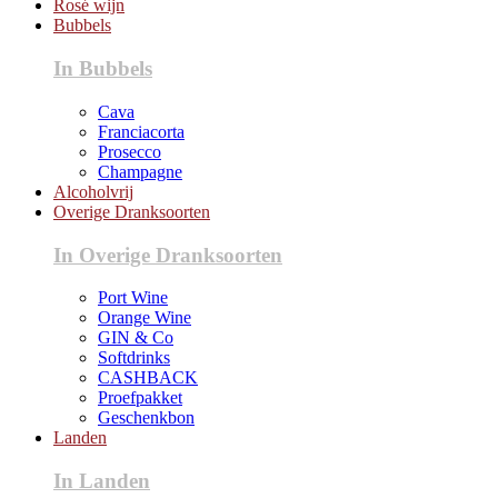
Rosé wijn
Bubbels
In Bubbels
Cava
Franciacorta
Prosecco
Champagne
Alcoholvrij
Overige Dranksoorten
In Overige Dranksoorten
Port Wine
Orange Wine
GIN & Co
Softdrinks
CASHBACK
Proefpakket
Geschenkbon
Landen
In Landen