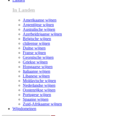
Landen
In Landen
Amerikaanse wijnen
Argentijnse wijnen
Australische wijnen
Azerbeidzjaanse wijnen
Belgische wijnen
chileense wijnen
Duitse wijnen
Franse wijnen
Georgische wijnen
Griekse wijnen
Hongaarse wijnen
Italiaanse wijnen
Libanese wijnen
Moldavische wijnen
Nederlandse wijnen
Oostenrijkse wijnen
Portugese wijnen
Spaanse wijnen
Zuid-Afrikaanse wijnen
Wijndomeinen