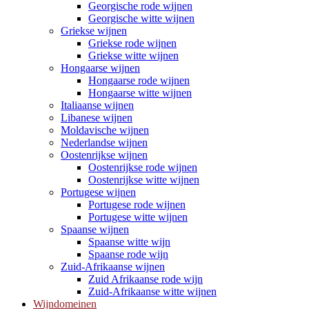
Georgische rode wijnen
Georgische witte wijnen
Griekse wijnen
Griekse rode wijnen
Griekse witte wijnen
Hongaarse wijnen
Hongaarse rode wijnen
Hongaarse witte wijnen
Italiaanse wijnen
Libanese wijnen
Moldavische wijnen
Nederlandse wijnen
Oostenrijkse wijnen
Oostenrijkse rode wijnen
Oostenrijkse witte wijnen
Portugese wijnen
Portugese rode wijnen
Portugese witte wijnen
Spaanse wijnen
Spaanse witte wijn
Spaanse rode wijn
Zuid-Afrikaanse wijnen
Zuid Afrikaanse rode wijn
Zuid-Afrikaanse witte wijnen
Wijndomeinen