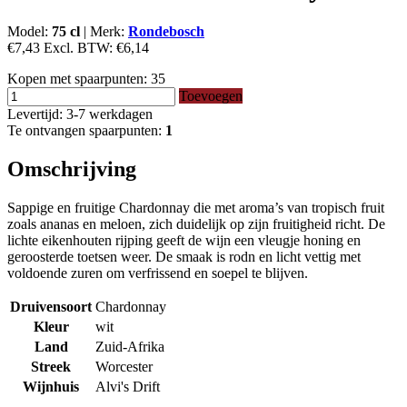
Model:
75 cl
|
Merk:
Rondebosch
€7,43
Excl. BTW:
€6,14
Kopen met spaarpunten:
35
Toevoegen
Levertijd: 3-7 werkdagen
Te ontvangen spaarpunten:
1
Omschrijving
Sappige en fruitige Chardonnay die met aroma’s van tropisch fruit
zoals ananas en meloen, zich duidelijk op zijn fruitigheid richt. De
lichte eikenhouten rijping geeft de wijn een vleugje honing en
geroosterde toetsen weer. De smaak is rodn en licht vettig met
voldoende zuren om verfrissend en soepel te blijven.
Druivensoort
Chardonnay
Kleur
wit
Land
Zuid-Afrika
Streek
Worcester
Wijnhuis
Alvi's Drift