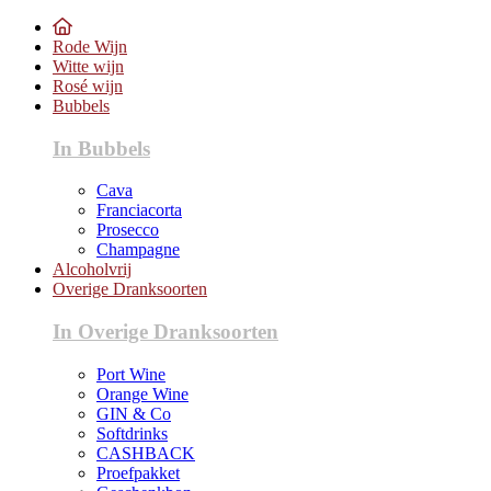
Rode Wijn
Witte wijn
Rosé wijn
Bubbels
In Bubbels
Cava
Franciacorta
Prosecco
Champagne
Alcoholvrij
Overige Dranksoorten
In Overige Dranksoorten
Port Wine
Orange Wine
GIN & Co
Softdrinks
CASHBACK
Proefpakket