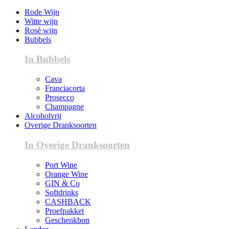
Rode Wijn
Witte wijn
Rosé wijn
Bubbels
In Bubbels
Cava
Franciacorta
Prosecco
Champagne
Alcoholvrij
Overige Dranksoorten
In Overige Dranksoorten
Port Wine
Orange Wine
GIN & Co
Softdrinks
CASHBACK
Proefpakket
Geschenkbon