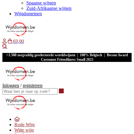
Spaanse wijnen
Zuid-Afrikaanse wijnen
Wijndomeinen
€0,00
Waar ben je naar op zoek?
>1.500 zorgvuldig geselecteerde wereldwijnen | 100% Belgisch | Becom Award
Customer Friendliness Small 2025
Inloggen
/
registreren
Waar ben je naar op zoek?
Rode Wijn
Witte wijn