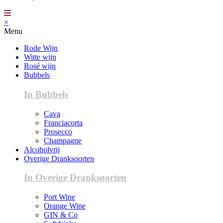
×
Menu
Rode Wijn
Witte wijn
Rosé wijn
Bubbels
In Bubbels
Cava
Franciacorta
Prosecco
Champagne
Alcoholvrij
Overige Dranksoorten
In Overige Dranksoorten
Port Wine
Orange Wine
GIN & Co