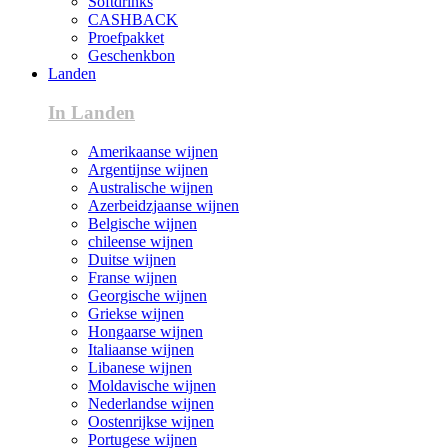
Softdrinks
CASHBACK
Proefpakket
Geschenkbon
Landen
In Landen
Amerikaanse wijnen
Argentijnse wijnen
Australische wijnen
Azerbeidzjaanse wijnen
Belgische wijnen
chileense wijnen
Duitse wijnen
Franse wijnen
Georgische wijnen
Griekse wijnen
Hongaarse wijnen
Italiaanse wijnen
Libanese wijnen
Moldavische wijnen
Nederlandse wijnen
Oostenrijkse wijnen
Portugese wijnen