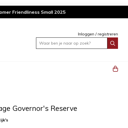
omer Friendliness Small 2025
Inloggen
/
registreren
Waar ben je naar op zoek?
tage Governor's Reserve
ijk's