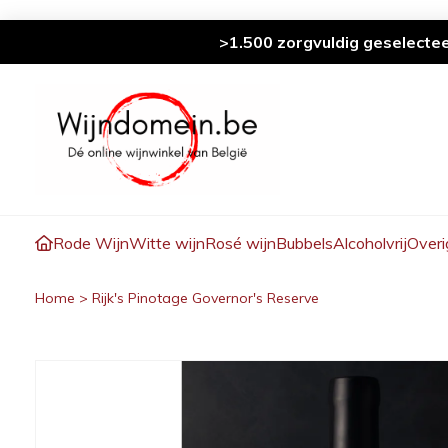
>1.500 zorgvuldig geselecte
Rode Wijn
Witte wijn
Rosé wijn
Bubbels
Alcoholvrij
Overi
Home
>
Rijk's Pinotage Governor's Reserve