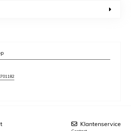
op
8701182
t
Klantenservice
Contact