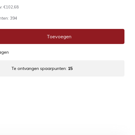
w:
€102,68
nten:
394
Toevoegen
dagen
Te ontvangen spaarpunten:
15