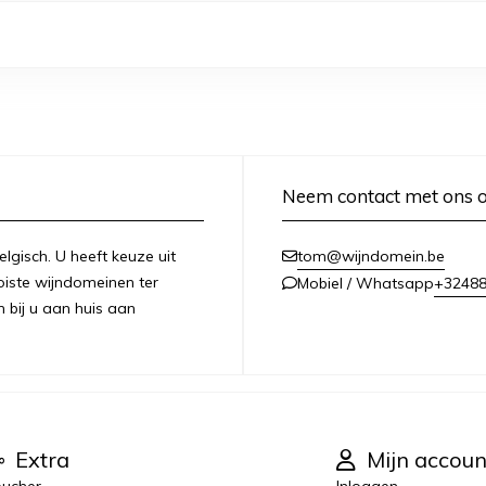
Neem contact met ons 
lgisch. U heeft keuze uit
tom@wijndomein.be
iste wijndomeinen ter
+3248
Mobiel / Whatsapp
n bij u aan huis aan
Extra
Mijn accoun
ucher
Inloggen