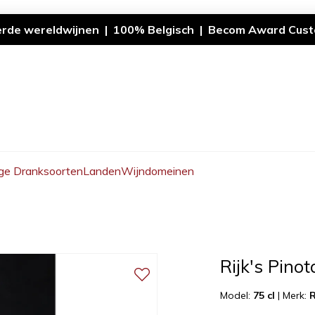
erde wereldwijnen | 100% Belgisch | Becom Award Cust
ge Dranksoorten
Landen
Wijndomeinen
Rijk's Pino
Model:
75 cl
|
Merk:
R