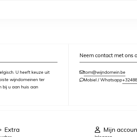
Neem contact met ons 
lgisch. U heeft keuze uit
tom@wijndomein.be
iste wijndomeinen ter
+3248
Mobiel / Whatsapp
n bij u aan huis aan
Extra
Mijn accoun
ucher
Inloggen