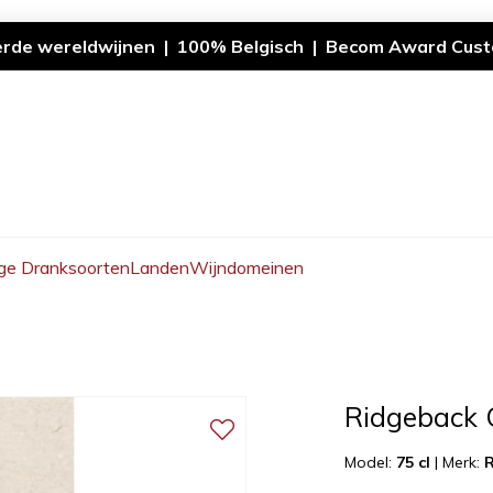
erde wereldwijnen | 100% Belgisch | Becom Award Cust
ge Dranksoorten
Landen
Wijndomeinen
Ridgeback 
Model:
75 cl
|
Merk: