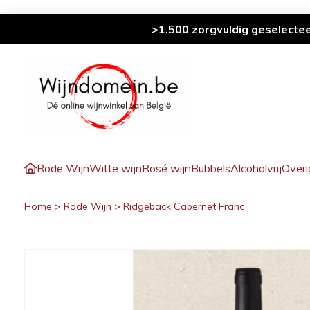
>1.500 zorgvuldig geselecte
Rode Wijn
Witte wijn
Rosé wijn
Bubbels
Alcoholvrij
Overi
Home
>
Rode Wijn
>
Ridgeback Cabernet Franc