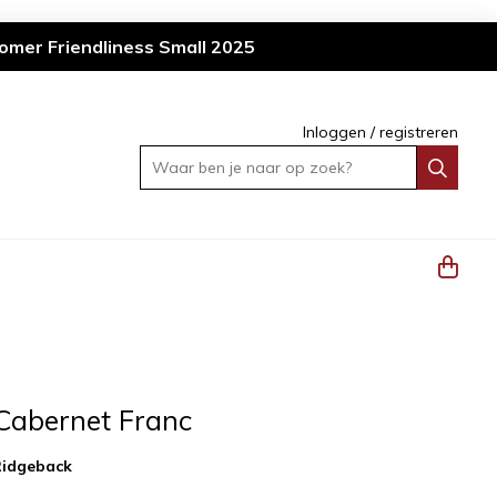
omer Friendliness Small 2025
Inloggen
/
registreren
Waar ben je naar op zoek?
Cabernet Franc
Ridgeback