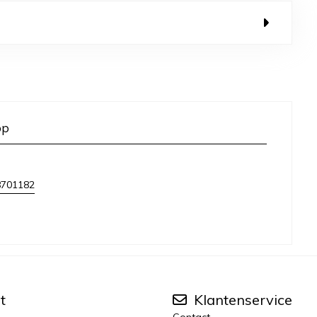
op
8701182
t
Klantenservice
Contact