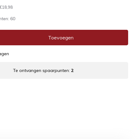
€18,98
nten:
60
Toevoegen
dagen
Te ontvangen spaarpunten:
2