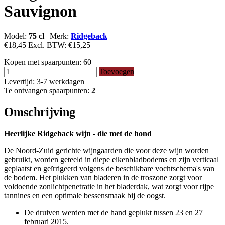
Sauvignon
Model:
75 cl
|
Merk:
Ridgeback
€18,45
Excl. BTW:
€15,25
Kopen met spaarpunten:
60
Toevoegen
Levertijd: 3-7 werkdagen
Te ontvangen spaarpunten:
2
Omschrijving
Heerlijke Ridgeback wijn - die met de hond
De Noord-Zuid gerichte wijngaarden die voor deze wijn worden
gebruikt, worden geteeld in diepe eikenbladbodems en zijn verticaal
geplaatst en geïrrigeerd volgens de beschikbare vochtschema's van
de bodem. Het plukken van bladeren in de troszone zorgt voor
voldoende zonlichtpenetratie in het bladerdak, wat zorgt voor rijpe
tannines en een optimale bessensmaak bij de oogst.
De druiven werden met de hand geplukt tussen 23 en 27
februari 2015.