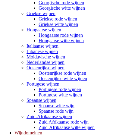
Georgische rode wijnen
Georgische witte wijnen
Griekse wijnen
Griekse rode wijnen
Griekse witte wijnen
Hongaarse wijnen
Hongaarse rode wijnen
Hongaarse witte wijnen
Italiaanse wijnen
Libanese wijnen
Moldavische wijnen
Nederlandse wijnen
Oostenrijkse wijnen
Oostenrijkse rode wijnen
Oostenrijkse witte wijnen
Portugese wijnen
Portugese rode wijnen
Portugese witte wijnen
Spaanse wijnen
Spaanse witte wijn
Spaanse rode wijn
Zuid-Afrikaanse wijnen
Zuid Afrikaanse rode wijn
Zuid-Afrikaanse witte wijnen
Wijndomeinen