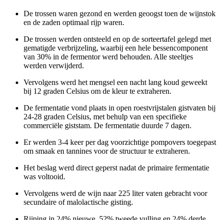
De trossen waren gezond en werden geoogst toen de wijnstok
en de zaden optimaal rijp waren.
De trossen werden ontsteeld en op de sorteertafel gelegd met
gematigde verbrijzeling, waarbij een hele bessencomponent
van 30% in de fermentor werd behouden. Alle steeltjes
werden verwijderd.
Vervolgens werd het mengsel een nacht lang koud geweekt
bij 12 graden Celsius om de kleur te extraheren.
De fermentatie vond plaats in open roestvrijstalen gistvaten bij
24-28 graden Celsius, met behulp van een specifieke
commerciële giststam. De fermentatie duurde 7 dagen.
Er werden 3-4 keer per dag voorzichtige pompovers toegepast
om smaak en tannines voor de structuur te extraheren.
Het beslag werd direct geperst nadat de primaire fermentatie
was voltooid.
Vervolgens werd de wijn naar 225 liter vaten gebracht voor
secundaire of malolactische gisting.
Rijping in 24% nieuwe, 52% tweede vulling en 24% derde