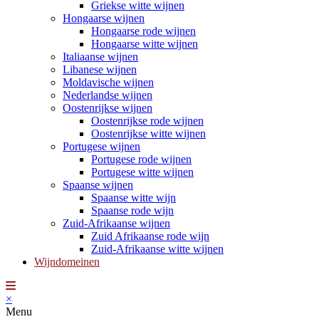
Griekse witte wijnen
Hongaarse wijnen
Hongaarse rode wijnen
Hongaarse witte wijnen
Italiaanse wijnen
Libanese wijnen
Moldavische wijnen
Nederlandse wijnen
Oostenrijkse wijnen
Oostenrijkse rode wijnen
Oostenrijkse witte wijnen
Portugese wijnen
Portugese rode wijnen
Portugese witte wijnen
Spaanse wijnen
Spaanse witte wijn
Spaanse rode wijn
Zuid-Afrikaanse wijnen
Zuid Afrikaanse rode wijn
Zuid-Afrikaanse witte wijnen
Wijndomeinen
×
Menu