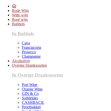
Rode Wijn
Witte wijn
Rosé wijn
Bubbels
In Bubbels
Cava
Franciacorta
Prosecco
Champagne
Alcoholvrij
Overige Dranksoorten
In Overige Dranksoorten
Port Wine
Orange Wine
GIN & Co
Softdrinks
CASHBACK
Proefpakket