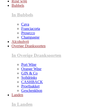
Rosé wijn
Bubbels
In Bubbels
Cava
Franciacorta
Prosecco
Champagne
Alcoholvrij
Overige Dranksoorten
In Overige Dranksoorten
Port Wine
Orange Wine
GIN & Co
Softdrinks
CASHBACK
Proefpakket
Geschenkbon
Landen
In Landen