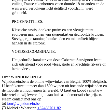
vulling Franse eikenhouten vaten duurde 18 maanden en de
wijn werd vervolgens licht gefilterd voordat hij werd
gebotteld.
PROEFNOTITIES:
Klassieke cassis, donkere pruim en een vleugje munt
evolueren naar tonen van sigarenkist en gedroogde kruiden.
Stevige, rijpe tannine, houtkruiden en mineraliteit blijven
hangen in de afdronk.
VOEDSELCOMBINATIE:
Het gedurfde karakter van deze Cabernet Sauvignon leent
zich uitstekend voor rood vlees, grote en krachtige rib-eye of
hertenvlees.
Over WIJNDOMEIN.BE
Wijndomein.be is de online wijnwinkel van België, 100% Belgisch.
U heeft keuze uit meer dan 1500 wijnen uit boeiende wijnlanden en
de mooiste wijndomeinen ter wereld. U kiest en koopt vanuit uw
luie zetel en wij leveren bij u aan huis aan democratische prijzen.
Neem contact met ons op
tom@wijndomein.be
Mobiel / Whatsapp
+32488701182