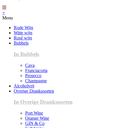
×
Menu
Rode Wijn
Witte wijn
Rosé wijn
Bubbels
In Bubbels
Cava
Franciacorta
Prosecco
Champagne
Alcoholvrij
Overige Dranksoorten
In Overige Dranksoorten
Port Wine
Orange Wine
GIN & Co