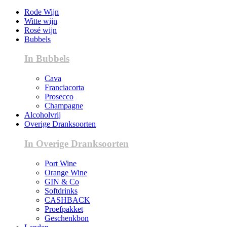
Rode Wijn
Witte wijn
Rosé wijn
Bubbels
In Bubbels
Cava
Franciacorta
Prosecco
Champagne
Alcoholvrij
Overige Dranksoorten
In Overige Dranksoorten
Port Wine
Orange Wine
GIN & Co
Softdrinks
CASHBACK
Proefpakket
Geschenkbon