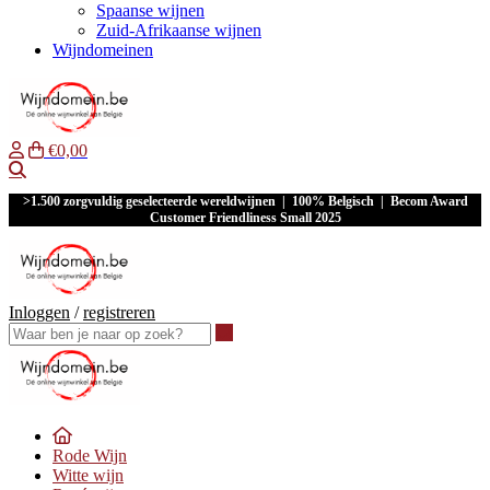
Spaanse wijnen
Zuid-Afrikaanse wijnen
Wijndomeinen
€0,00
Waar ben je naar op zoek?
>1.500 zorgvuldig geselecteerde wereldwijnen | 100% Belgisch | Becom Award
Customer Friendliness Small 2025
Inloggen
/
registreren
Waar ben je naar op zoek?
Rode Wijn
Witte wijn