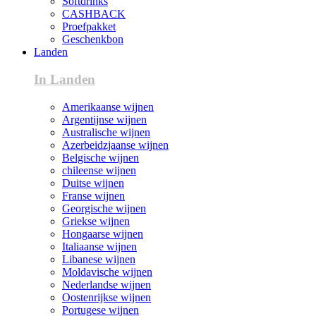
Softdrinks
CASHBACK
Proefpakket
Geschenkbon
Landen
In Landen
Amerikaanse wijnen
Argentijnse wijnen
Australische wijnen
Azerbeidzjaanse wijnen
Belgische wijnen
chileense wijnen
Duitse wijnen
Franse wijnen
Georgische wijnen
Griekse wijnen
Hongaarse wijnen
Italiaanse wijnen
Libanese wijnen
Moldavische wijnen
Nederlandse wijnen
Oostenrijkse wijnen
Portugese wijnen