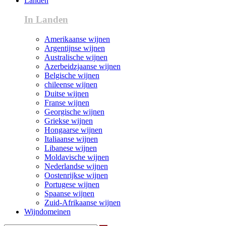
Landen
In Landen
Amerikaanse wijnen
Argentijnse wijnen
Australische wijnen
Azerbeidzjaanse wijnen
Belgische wijnen
chileense wijnen
Duitse wijnen
Franse wijnen
Georgische wijnen
Griekse wijnen
Hongaarse wijnen
Italiaanse wijnen
Libanese wijnen
Moldavische wijnen
Nederlandse wijnen
Oostenrijkse wijnen
Portugese wijnen
Spaanse wijnen
Zuid-Afrikaanse wijnen
Wijndomeinen