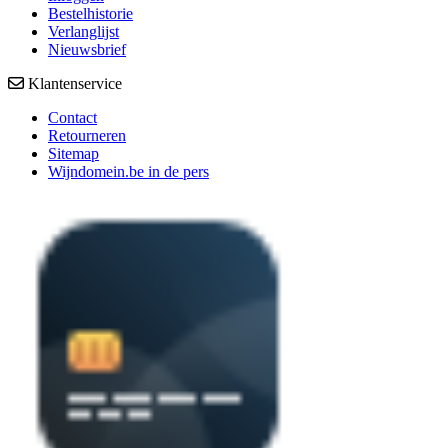
Bestelhistorie
Verlanglijst
Nieuwsbrief
Klantenservice
Contact
Retourneren
Sitemap
Wijndomein.be in de pers