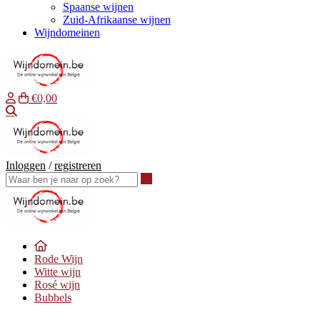
Spaanse wijnen
Zuid-Afrikaanse wijnen
Wijndomeinen
€0,00
Waar ben je naar op zoek?
Inloggen
/
registreren
Waar ben je naar op zoek?
Rode Wijn
Witte wijn
Rosé wijn
Bubbels