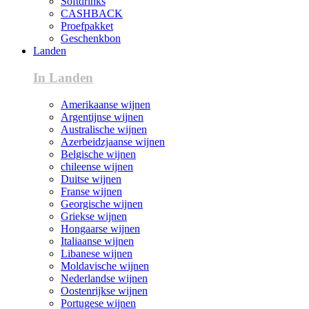
Softdrinks
CASHBACK
Proefpakket
Geschenkbon
Landen
In Landen
Amerikaanse wijnen
Argentijnse wijnen
Australische wijnen
Azerbeidzjaanse wijnen
Belgische wijnen
chileense wijnen
Duitse wijnen
Franse wijnen
Georgische wijnen
Griekse wijnen
Hongaarse wijnen
Italiaanse wijnen
Libanese wijnen
Moldavische wijnen
Nederlandse wijnen
Oostenrijkse wijnen
Portugese wijnen