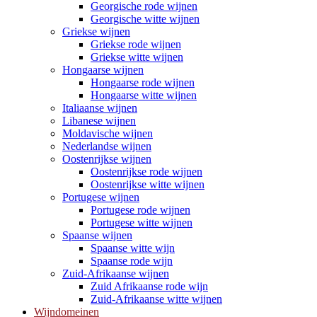
Georgische rode wijnen
Georgische witte wijnen
Griekse wijnen
Griekse rode wijnen
Griekse witte wijnen
Hongaarse wijnen
Hongaarse rode wijnen
Hongaarse witte wijnen
Italiaanse wijnen
Libanese wijnen
Moldavische wijnen
Nederlandse wijnen
Oostenrijkse wijnen
Oostenrijkse rode wijnen
Oostenrijkse witte wijnen
Portugese wijnen
Portugese rode wijnen
Portugese witte wijnen
Spaanse wijnen
Spaanse witte wijn
Spaanse rode wijn
Zuid-Afrikaanse wijnen
Zuid Afrikaanse rode wijn
Zuid-Afrikaanse witte wijnen
Wijndomeinen