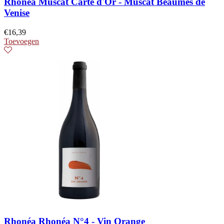
Rhonéa Muscat Carte d'Or - Muscat Beaumes de
Venise
€
16,39
Toevoegen
Rhonéa Rhonéa N°4 - Vin Orange