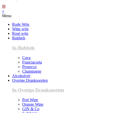
×
Menu
Rode Wijn
Witte wijn
Rosé wijn
Bubbels
In Bubbels
Cava
Franciacorta
Prosecco
Champagne
Alcoholvrij
Overige Dranksoorten
In Overige Dranksoorten
Port Wine
Orange Wine
GIN & Co