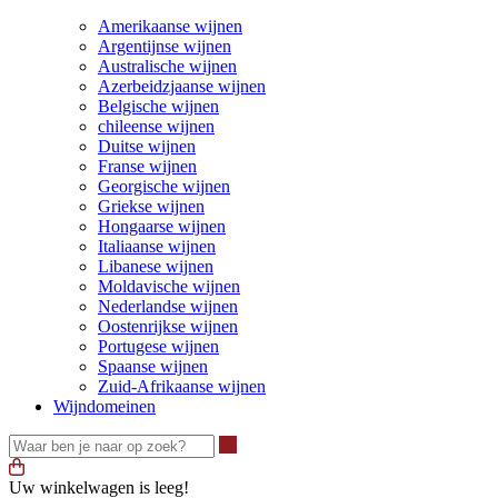
Amerikaanse wijnen
Argentijnse wijnen
Australische wijnen
Azerbeidzjaanse wijnen
Belgische wijnen
chileense wijnen
Duitse wijnen
Franse wijnen
Georgische wijnen
Griekse wijnen
Hongaarse wijnen
Italiaanse wijnen
Libanese wijnen
Moldavische wijnen
Nederlandse wijnen
Oostenrijkse wijnen
Portugese wijnen
Spaanse wijnen
Zuid-Afrikaanse wijnen
Wijndomeinen
Waar ben je naar op zoek?
Uw winkelwagen is leeg!