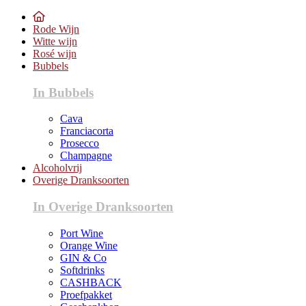
Rode Wijn
Witte wijn
Rosé wijn
Bubbels
In Bubbels
Cava
Franciacorta
Prosecco
Champagne
Alcoholvrij
Overige Dranksoorten
In Overige Dranksoorten
Port Wine
Orange Wine
GIN & Co
Softdrinks
CASHBACK
Proefpakket