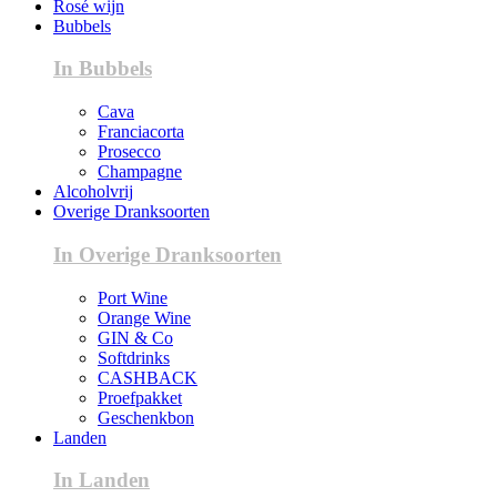
Rosé wijn
Bubbels
In Bubbels
Cava
Franciacorta
Prosecco
Champagne
Alcoholvrij
Overige Dranksoorten
In Overige Dranksoorten
Port Wine
Orange Wine
GIN & Co
Softdrinks
CASHBACK
Proefpakket
Geschenkbon
Landen
In Landen