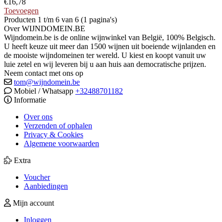
€
16,78
Toevoegen
Producten 1 t/m 6 van 6 (1 pagina's)
Over WIJNDOMEIN.BE
Wijndomein.be is de online wijnwinkel van België, 100% Belgisch.
U heeft keuze uit meer dan 1500 wijnen uit boeiende wijnlanden en
de mooiste wijndomeinen ter wereld. U kiest en koopt vanuit uw
luie zetel en wij leveren bij u aan huis aan democratische prijzen.
Neem contact met ons op
tom@wijndomein.be
Mobiel / Whatsapp
+32488701182
Informatie
Over ons
Verzenden of ophalen
Privacy & Cookies
Algemene voorwaarden
Extra
Voucher
Aanbiedingen
Mijn account
Inloggen