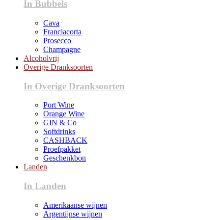
In Bubbels
Cava
Franciacorta
Prosecco
Champagne
Alcoholvrij
Overige Dranksoorten
In Overige Dranksoorten
Port Wine
Orange Wine
GIN & Co
Softdrinks
CASHBACK
Proefpakket
Geschenkbon
Landen
In Landen
Amerikaanse wijnen
Argentijnse wijnen