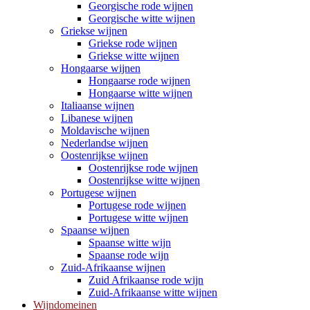
Georgische rode wijnen
Georgische witte wijnen
Griekse wijnen
Griekse rode wijnen
Griekse witte wijnen
Hongaarse wijnen
Hongaarse rode wijnen
Hongaarse witte wijnen
Italiaanse wijnen
Libanese wijnen
Moldavische wijnen
Nederlandse wijnen
Oostenrijkse wijnen
Oostenrijkse rode wijnen
Oostenrijkse witte wijnen
Portugese wijnen
Portugese rode wijnen
Portugese witte wijnen
Spaanse wijnen
Spaanse witte wijn
Spaanse rode wijn
Zuid-Afrikaanse wijnen
Zuid Afrikaanse rode wijn
Zuid-Afrikaanse witte wijnen
Wijndomeinen