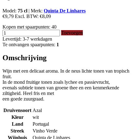
Model:
75 cl
|
Merk:
Quinta De Linhares
€9,79
Excl. BTW:
€8,09
Kopen met spaarpunten:
40
Toevoegen
Levertijd: 3-7 werkdagen
Te ontvangen spaarpunten:
1
Omschrijving
Wijn met een delicaat aroma. In de neus lichte tonen van tropisch
fruit.
In de mond fruitige tonen zoals lychee en passievrucht,
evenals subtiele tonen van groene thee en een kenmerkende
ziltigheid. Heel fris en met
een goede zuurgraad.
Druivensoort
Azal
Kleur
wit
Land
Portugal
Streek
Vinho Verde
Wijnhuis
Quinta de Linhares