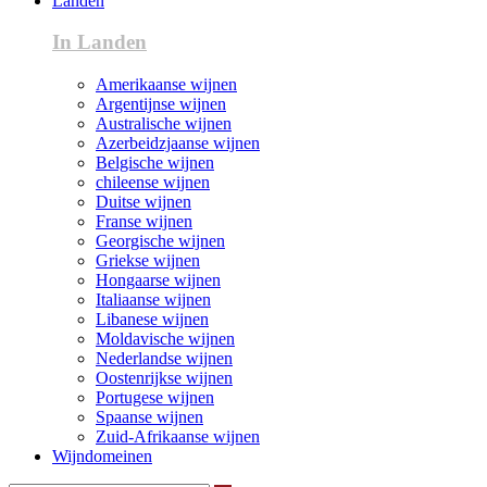
Landen
In Landen
Amerikaanse wijnen
Argentijnse wijnen
Australische wijnen
Azerbeidzjaanse wijnen
Belgische wijnen
chileense wijnen
Duitse wijnen
Franse wijnen
Georgische wijnen
Griekse wijnen
Hongaarse wijnen
Italiaanse wijnen
Libanese wijnen
Moldavische wijnen
Nederlandse wijnen
Oostenrijkse wijnen
Portugese wijnen
Spaanse wijnen
Zuid-Afrikaanse wijnen
Wijndomeinen