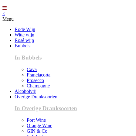
×
Menu
Rode Wijn
Witte wijn
Rosé wijn
Bubbels
In Bubbels
Cava
Franciacorta
Prosecco
Champagne
Alcoholvrij
Overige Dranksoorten
In Overige Dranksoorten
Port Wine
Orange Wine
GIN & Co