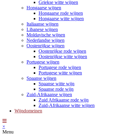
Griekse witte wijnen
Hongaarse wijnen
Hongaarse rode wijnen
Hongaarse witte wijnen
Italiaanse wijnen
Libanese wijnen
Moldavische wijnen
Nederlandse wijnen
Oostenrijkse wijnen
Oostenrijkse rode wijnen
Oostenrijkse witte wijnen
Portugese wijnen
Portugese rode wijnen
Portugese witte wijnen
Spaanse wijnen
Spaanse witte wijn
Spaanse rode wijn
Zuid-Afrikaanse wijnen
Zuid Afrikaanse rode wijn
Zuid-Afrikaanse witte wijnen
Wijndomeinen
×
Menu