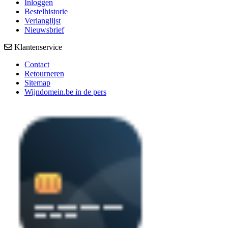
Inloggen
Bestelhistorie
Verlanglijst
Nieuwsbrief
Klantenservice
Contact
Retourneren
Sitemap
Wijndomein.be in de pers