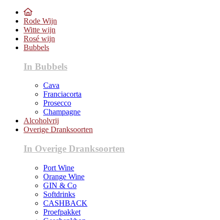
Rode Wijn
Witte wijn
Rosé wijn
Bubbels
In Bubbels
Cava
Franciacorta
Prosecco
Champagne
Alcoholvrij
Overige Dranksoorten
In Overige Dranksoorten
Port Wine
Orange Wine
GIN & Co
Softdrinks
CASHBACK
Proefpakket