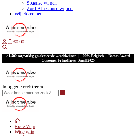
Spaanse wijnen
Zuid-Afrikaanse wijnen
Wijndomeinen
€0,00
Waar ben je naar op zoek?
>1.500 zorgvuldig geselecteerde wereldwijnen | 100% Belgisch | Becom Award
Customer Friendliness Small 2025
Inloggen
/
registreren
Waar ben je naar op zoek?
Rode Wijn
Witte wijn