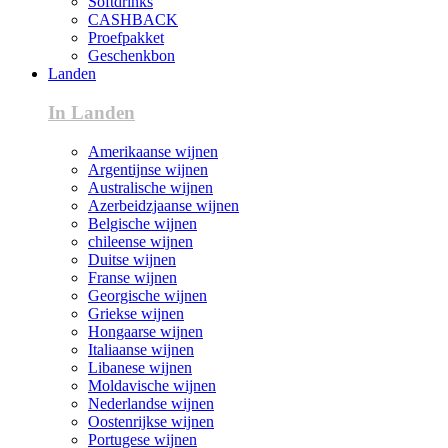
Softdrinks
CASHBACK
Proefpakket
Geschenkbon
Landen
In Landen
Amerikaanse wijnen
Argentijnse wijnen
Australische wijnen
Azerbeidzjaanse wijnen
Belgische wijnen
chileense wijnen
Duitse wijnen
Franse wijnen
Georgische wijnen
Griekse wijnen
Hongaarse wijnen
Italiaanse wijnen
Libanese wijnen
Moldavische wijnen
Nederlandse wijnen
Oostenrijkse wijnen
Portugese wijnen