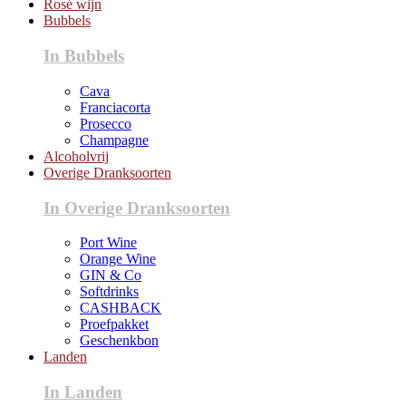
Rosé wijn
Bubbels
In Bubbels
Cava
Franciacorta
Prosecco
Champagne
Alcoholvrij
Overige Dranksoorten
In Overige Dranksoorten
Port Wine
Orange Wine
GIN & Co
Softdrinks
CASHBACK
Proefpakket
Geschenkbon
Landen
In Landen