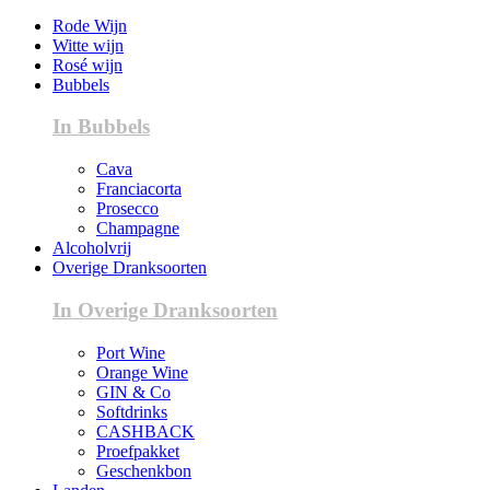
Rode Wijn
Witte wijn
Rosé wijn
Bubbels
In Bubbels
Cava
Franciacorta
Prosecco
Champagne
Alcoholvrij
Overige Dranksoorten
In Overige Dranksoorten
Port Wine
Orange Wine
GIN & Co
Softdrinks
CASHBACK
Proefpakket
Geschenkbon