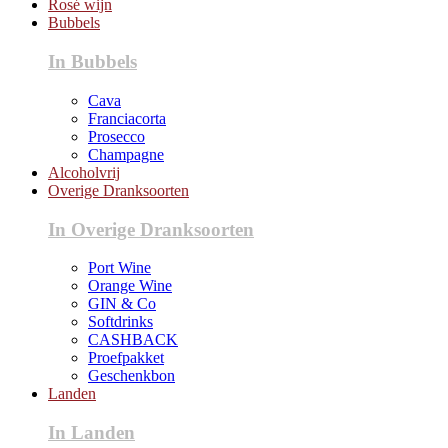
Rosé wijn
Bubbels
In Bubbels
Cava
Franciacorta
Prosecco
Champagne
Alcoholvrij
Overige Dranksoorten
In Overige Dranksoorten
Port Wine
Orange Wine
GIN & Co
Softdrinks
CASHBACK
Proefpakket
Geschenkbon
Landen
In Landen