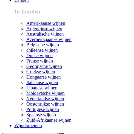
Landen
In Landen
Amerikaanse wijnen
Argentijnse wijnen
Australische wijnen
Azerbeidzjaanse wijnen
Belgische wijnen
chileense wijnen
Duitse wijnen
Franse wijnen
Georgische wijnen
Griekse wijnen
Hongaarse wijnen
Italiaanse wijnen
Libanese wijnen
Moldavische wijnen
Nederlandse wijnen
Oostenrijkse wijnen
Portugese wijnen
Spaanse wijnen
Zuid-Afrikaanse wijnen
Wijndomeinen