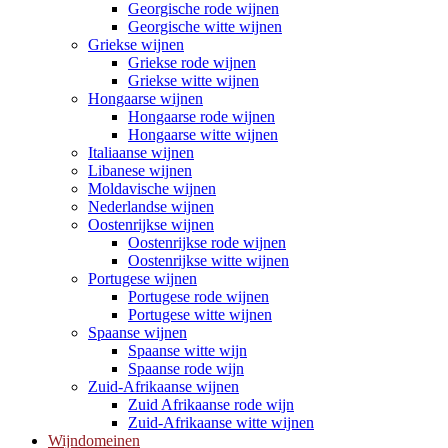
Georgische rode wijnen
Georgische witte wijnen
Griekse wijnen
Griekse rode wijnen
Griekse witte wijnen
Hongaarse wijnen
Hongaarse rode wijnen
Hongaarse witte wijnen
Italiaanse wijnen
Libanese wijnen
Moldavische wijnen
Nederlandse wijnen
Oostenrijkse wijnen
Oostenrijkse rode wijnen
Oostenrijkse witte wijnen
Portugese wijnen
Portugese rode wijnen
Portugese witte wijnen
Spaanse wijnen
Spaanse witte wijn
Spaanse rode wijn
Zuid-Afrikaanse wijnen
Zuid Afrikaanse rode wijn
Zuid-Afrikaanse witte wijnen
Wijndomeinen