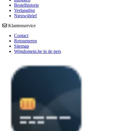
Bestelhistorie
Verlanglijst
Nieuwsbrief
Klantenservice
Contact
Retourneren
Sitemap
Wijndomein.be in de pers