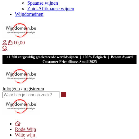
Spaanse wijnen
Zuid-Afrikaanse wijnen
Wijndomeinen
€0,00
Waar ben je naar op zoek?
>1.500 zorgvuldig geselecteerde wereldwijnen | 100% Belgisch | Becom Award
Customer Friendliness Small 2025
Inloggen
/
registreren
Waar ben je naar op zoek?
Rode Wijn
Witte wijn