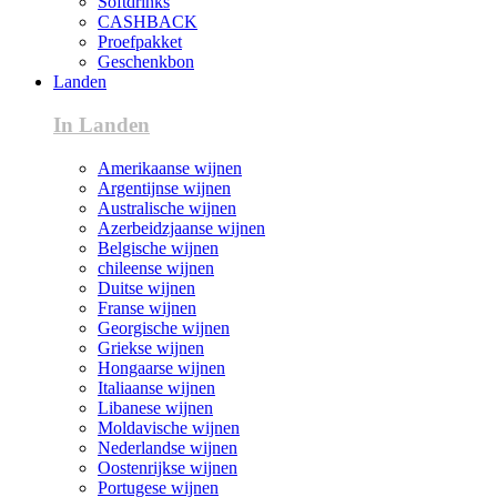
Softdrinks
CASHBACK
Proefpakket
Geschenkbon
Landen
In Landen
Amerikaanse wijnen
Argentijnse wijnen
Australische wijnen
Azerbeidzjaanse wijnen
Belgische wijnen
chileense wijnen
Duitse wijnen
Franse wijnen
Georgische wijnen
Griekse wijnen
Hongaarse wijnen
Italiaanse wijnen
Libanese wijnen
Moldavische wijnen
Nederlandse wijnen
Oostenrijkse wijnen
Portugese wijnen