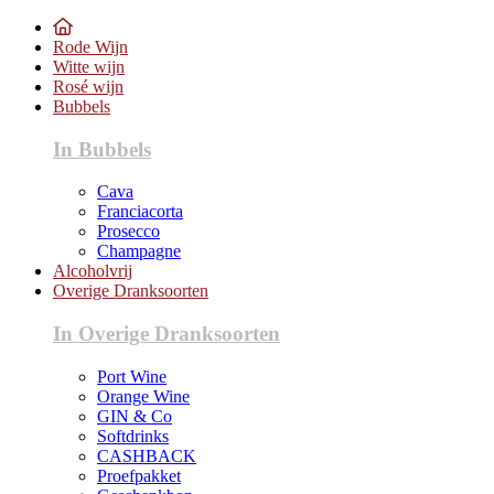
Rode Wijn
Witte wijn
Rosé wijn
Bubbels
In Bubbels
Cava
Franciacorta
Prosecco
Champagne
Alcoholvrij
Overige Dranksoorten
In Overige Dranksoorten
Port Wine
Orange Wine
GIN & Co
Softdrinks
CASHBACK
Proefpakket