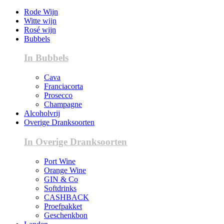
Rode Wijn
Witte wijn
Rosé wijn
Bubbels
In Bubbels
Cava
Franciacorta
Prosecco
Champagne
Alcoholvrij
Overige Dranksoorten
In Overige Dranksoorten
Port Wine
Orange Wine
GIN & Co
Softdrinks
CASHBACK
Proefpakket
Geschenkbon