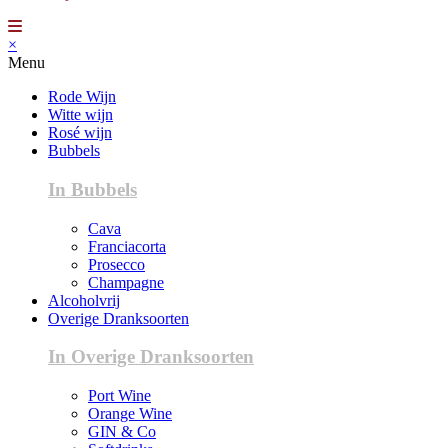
×
Menu
Rode Wijn
Witte wijn
Rosé wijn
Bubbels
In Bubbels
Cava
Franciacorta
Prosecco
Champagne
Alcoholvrij
Overige Dranksoorten
In Overige Dranksoorten
Port Wine
Orange Wine
GIN & Co