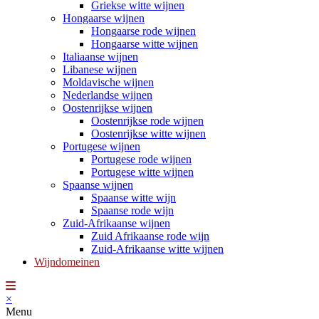
Griekse witte wijnen
Hongaarse wijnen
Hongaarse rode wijnen
Hongaarse witte wijnen
Italiaanse wijnen
Libanese wijnen
Moldavische wijnen
Nederlandse wijnen
Oostenrijkse wijnen
Oostenrijkse rode wijnen
Oostenrijkse witte wijnen
Portugese wijnen
Portugese rode wijnen
Portugese witte wijnen
Spaanse wijnen
Spaanse witte wijn
Spaanse rode wijn
Zuid-Afrikaanse wijnen
Zuid Afrikaanse rode wijn
Zuid-Afrikaanse witte wijnen
Wijndomeinen
×
Menu