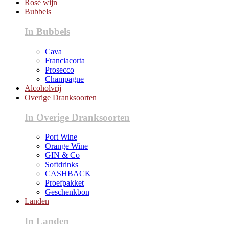
Rosé wijn
Bubbels
In Bubbels
Cava
Franciacorta
Prosecco
Champagne
Alcoholvrij
Overige Dranksoorten
In Overige Dranksoorten
Port Wine
Orange Wine
GIN & Co
Softdrinks
CASHBACK
Proefpakket
Geschenkbon
Landen
In Landen