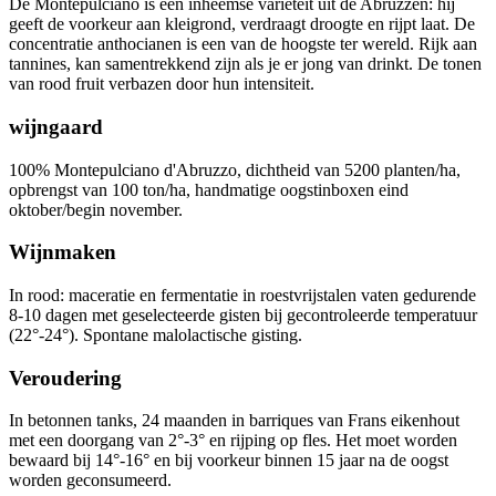
De Montepulciano is een inheemse variëteit uit de Abruzzen: hij
geeft de voorkeur aan kleigrond, verdraagt ​​droogte en rijpt laat.
De
concentratie anthocianen is een van de hoogste ter wereld.
Rijk aan
tannines, kan samentrekkend zijn als je er jong van drinkt.
De tonen
van rood fruit verbazen door hun intensiteit.
wijngaard
100% Montepulciano d'Abruzzo, dichtheid van 5200 planten/ha,
opbrengst van 100 ton/ha, handmatige oogstinboxen eind
oktober/begin november.
Wijnmaken
In rood: maceratie en fermentatie in roestvrijstalen vaten gedurende
8-10 dagen met geselecteerde gisten bij gecontroleerde temperatuur
(22°-24°).
Spontane malolactische gisting.
Veroudering
In betonnen tanks, 24 maanden in barriques van Frans eikenhout
met een doorgang van 2°-3° en rijping op fles.
Het moet worden
bewaard bij 14°-16° en bij voorkeur binnen 15 jaar na de oogst
worden geconsumeerd.