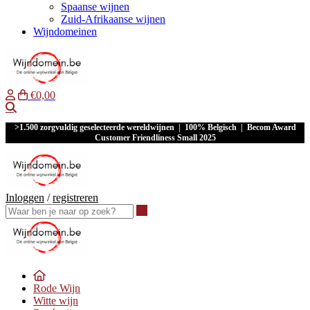
Spaanse wijnen
Zuid-Afrikaanse wijnen
Wijndomeinen
€0,00
Waar ben je naar op zoek?
>1.500 zorgvuldig geselecteerde wereldwijnen | 100% Belgisch | Becom Award
Customer Friendliness Small 2025
Inloggen
/
registreren
Waar ben je naar op zoek?
Rode Wijn
Witte wijn