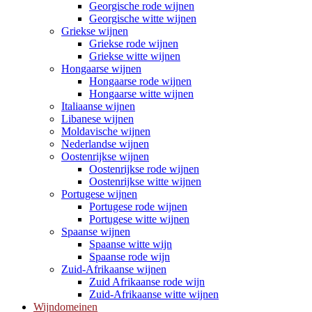
Georgische rode wijnen
Georgische witte wijnen
Griekse wijnen
Griekse rode wijnen
Griekse witte wijnen
Hongaarse wijnen
Hongaarse rode wijnen
Hongaarse witte wijnen
Italiaanse wijnen
Libanese wijnen
Moldavische wijnen
Nederlandse wijnen
Oostenrijkse wijnen
Oostenrijkse rode wijnen
Oostenrijkse witte wijnen
Portugese wijnen
Portugese rode wijnen
Portugese witte wijnen
Spaanse wijnen
Spaanse witte wijn
Spaanse rode wijn
Zuid-Afrikaanse wijnen
Zuid Afrikaanse rode wijn
Zuid-Afrikaanse witte wijnen
Wijndomeinen