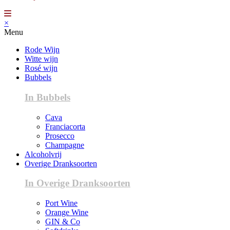
×
Menu
Rode Wijn
Witte wijn
Rosé wijn
Bubbels
In Bubbels
Cava
Franciacorta
Prosecco
Champagne
Alcoholvrij
Overige Dranksoorten
In Overige Dranksoorten
Port Wine
Orange Wine
GIN & Co