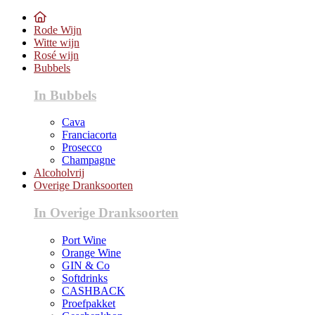
Rode Wijn
Witte wijn
Rosé wijn
Bubbels
In Bubbels
Cava
Franciacorta
Prosecco
Champagne
Alcoholvrij
Overige Dranksoorten
In Overige Dranksoorten
Port Wine
Orange Wine
GIN & Co
Softdrinks
CASHBACK
Proefpakket