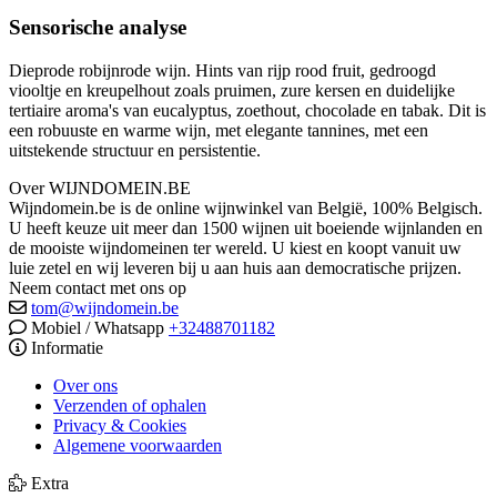
Sensorische analyse
Dieprode robijnrode wijn.
Hints van rijp rood fruit, gedroogd
viooltje en kreupelhout zoals pruimen, zure kersen en duidelijke
tertiaire aroma's van eucalyptus, zoethout, chocolade en tabak.
Dit is
een robuuste en warme wijn, met elegante tannines, met een
uitstekende structuur en persistentie.
Over WIJNDOMEIN.BE
Wijndomein.be is de online wijnwinkel van België, 100% Belgisch.
U heeft keuze uit meer dan 1500 wijnen uit boeiende wijnlanden en
de mooiste wijndomeinen ter wereld. U kiest en koopt vanuit uw
luie zetel en wij leveren bij u aan huis aan democratische prijzen.
Neem contact met ons op
tom@wijndomein.be
Mobiel / Whatsapp
+32488701182
Informatie
Over ons
Verzenden of ophalen
Privacy & Cookies
Algemene voorwaarden
Extra