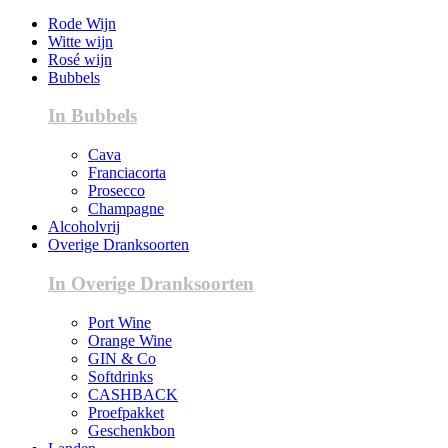
Rode Wijn
Witte wijn
Rosé wijn
Bubbels
In Bubbels
Cava
Franciacorta
Prosecco
Champagne
Alcoholvrij
Overige Dranksoorten
In Overige Dranksoorten
Port Wine
Orange Wine
GIN & Co
Softdrinks
CASHBACK
Proefpakket
Geschenkbon