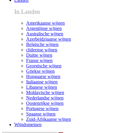
Landen
In Landen
Amerikaanse wijnen
Argentijnse wijnen
Australische wijnen
Azerbeidzjaanse wijnen
Belgische wijnen
chileense wijnen
Duitse wijnen
Franse wijnen
Georgische wijnen
Griekse wijnen
Hongaarse wijnen
Italiaanse wijnen
Libanese wijnen
Moldavische wijnen
Nederlandse wijnen
Oostenrijkse wijnen
Portugese wijnen
Spaanse wijnen
Zuid-Afrikaanse wijnen
Wijndomeinen