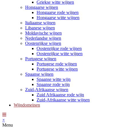
Griekse witte wijnen
Hongaarse wijnen
Hongaarse rode wijnen
Hongaarse witte wijnen
Italiaanse wijnen
Libanese wijnen
Moldavische wijnen
Nederlandse wijnen
Oostenrijkse wijnen
Oostenrijkse rode wijnen
Oostenrijkse witte wijnen
Portugese wijnen
Portugese rode wijnen
Portugese witte wijnen
Spaanse wijnen
Spaanse witte wijn
Spaanse rode wijn
Zuid-Afrikaanse wijnen
Zuid Afrikaanse rode wijn
Zuid-Afrikaanse witte wijnen
Wijndomeinen
×
Menu