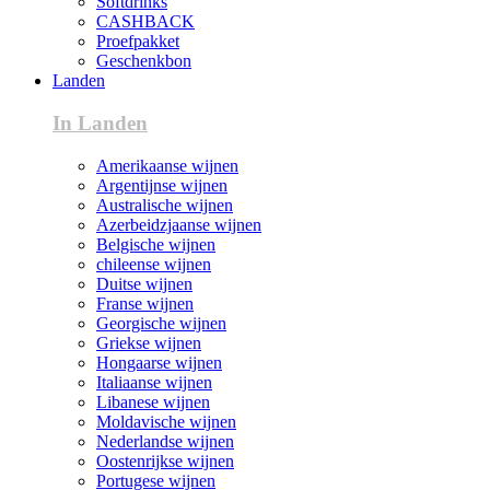
Softdrinks
CASHBACK
Proefpakket
Geschenkbon
Landen
In Landen
Amerikaanse wijnen
Argentijnse wijnen
Australische wijnen
Azerbeidzjaanse wijnen
Belgische wijnen
chileense wijnen
Duitse wijnen
Franse wijnen
Georgische wijnen
Griekse wijnen
Hongaarse wijnen
Italiaanse wijnen
Libanese wijnen
Moldavische wijnen
Nederlandse wijnen
Oostenrijkse wijnen
Portugese wijnen