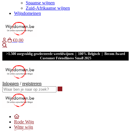
Spaanse wijnen
Zuid-Afrikaanse wijnen
Wijndomeinen
€0,00
Waar ben je naar op zoek?
>1.500 zorgvuldig geselecteerde wereldwijnen | 100% Belgisch | Becom Award
Customer Friendliness Small 2025
Inloggen
/
registreren
Waar ben je naar op zoek?
Rode Wijn
Witte wijn