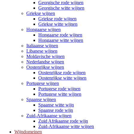
Georgische rode wijnen
Georgische witte wijnen
Griekse wijnen
Griekse rode wijnen
Griekse witte wijnen
Hongaarse wijnen
Hongaarse rode wijnen
Hongaarse witte wijnen
Italiaanse wijnen
Libanese wijnen
Moldavische wijnen
Nederlandse wijnen
Oostenrijkse wijnen
Oostenrijkse rode wijnen
Oostenrijkse witte wijnen
Portugese wijnen
Portugese rode wijnen
Portugese witte wijnen
Spaanse wijnen
Spaanse witte wijn
Spaanse rode wijn
Zuid-Afrikaanse wijnen
Zuid Afrikaanse rode wijn
Zuid-Afrikaanse witte wijnen
Wijndomeinen