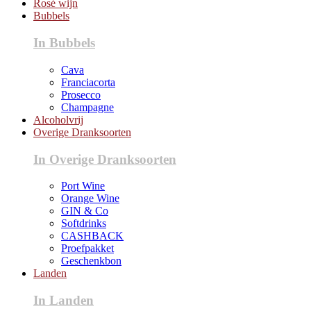
Rosé wijn
Bubbels
In Bubbels
Cava
Franciacorta
Prosecco
Champagne
Alcoholvrij
Overige Dranksoorten
In Overige Dranksoorten
Port Wine
Orange Wine
GIN & Co
Softdrinks
CASHBACK
Proefpakket
Geschenkbon
Landen
In Landen