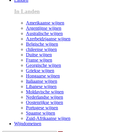
Landen
In Landen
Amerikaanse wijnen
Argentijnse wijnen
Australische wijnen
Azerbeidzjaanse wijnen
Belgische wijnen
chileense wijnen
Duitse wijnen
Franse wijnen
Georgische wijnen
Griekse wijnen
Hongaarse wijnen
Italiaanse wijnen
Libanese wijnen
Moldavische wijnen
Nederlandse wijnen
Oostenrijkse wijnen
Portugese wijnen
Spaanse wijnen
Zuid-Afrikaanse wijnen
Wijndomeinen