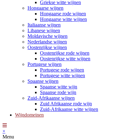
Griekse witte wijnen
Hongaarse wijnen
Hongaarse rode wijnen
Hongaarse witte wijnen
Italiaanse wijnen
Libanese wijnen
Moldavische wijnen
Nederlandse wijnen
Oostenrijkse wijnen
Oostenrijkse rode wijnen
Oostenrijkse witte wijnen
Portugese wijnen
Portugese rode wijnen
Portugese witte wijnen
Spaanse wijnen
Spaanse witte wijn
Spaanse rode wijn
Zuid-Afrikaanse wijnen
Zuid Afrikaanse rode wijn
Zuid-Afrikaanse witte wijnen
Wijndomeinen
×
Menu