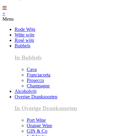
×
Menu
Rode Wijn
Witte wijn
Rosé wijn
Bubbels
In Bubbels
Cava
Franciacorta
Prosecco
Champagne
Alcoholvrij
Overige Dranksoorten
In Overige Dranksoorten
Port Wine
Orange Wine
GIN & Co