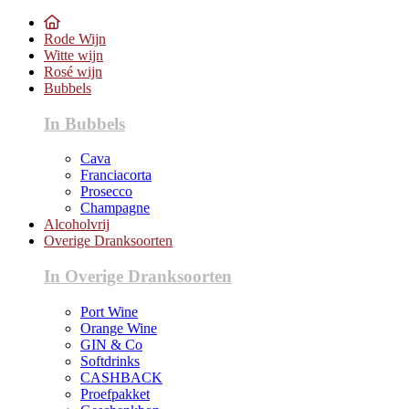
Rode Wijn
Witte wijn
Rosé wijn
Bubbels
In Bubbels
Cava
Franciacorta
Prosecco
Champagne
Alcoholvrij
Overige Dranksoorten
In Overige Dranksoorten
Port Wine
Orange Wine
GIN & Co
Softdrinks
CASHBACK
Proefpakket