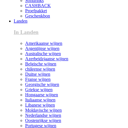
Softdrinks
CASHBACK
Proefpakket
Geschenkbon
Landen
In Landen
Amerikaanse wijnen
Argentijnse wijnen
Australische wijnen
Azerbeidzjaanse wijnen
Belgische wijnen
chileense wijnen
Duitse wijnen
Franse wijnen
Georgische wijnen
Griekse wijnen
Hongaarse wijnen
Italiaanse wijnen
Libanese wijnen
Moldavische wijnen
Nederlandse wijnen
Oostenrijkse wijnen
Portugese wijnen