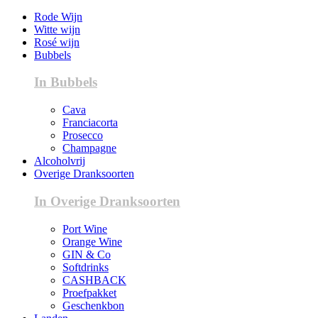
Rode Wijn
Witte wijn
Rosé wijn
Bubbels
In Bubbels
Cava
Franciacorta
Prosecco
Champagne
Alcoholvrij
Overige Dranksoorten
In Overige Dranksoorten
Port Wine
Orange Wine
GIN & Co
Softdrinks
CASHBACK
Proefpakket
Geschenkbon