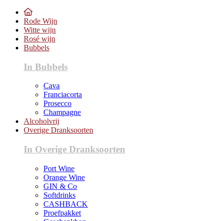
Rode Wijn
Witte wijn
Rosé wijn
Bubbels
In Bubbels
Cava
Franciacorta
Prosecco
Champagne
Alcoholvrij
Overige Dranksoorten
In Overige Dranksoorten
Port Wine
Orange Wine
GIN & Co
Softdrinks
CASHBACK
Proefpakket