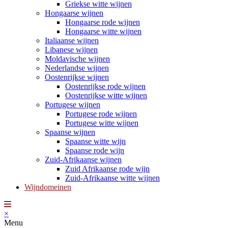
Griekse witte wijnen
Hongaarse wijnen
Hongaarse rode wijnen
Hongaarse witte wijnen
Italiaanse wijnen
Libanese wijnen
Moldavische wijnen
Nederlandse wijnen
Oostenrijkse wijnen
Oostenrijkse rode wijnen
Oostenrijkse witte wijnen
Portugese wijnen
Portugese rode wijnen
Portugese witte wijnen
Spaanse wijnen
Spaanse witte wijn
Spaanse rode wijn
Zuid-Afrikaanse wijnen
Zuid Afrikaanse rode wijn
Zuid-Afrikaanse witte wijnen
Wijndomeinen
×
Menu