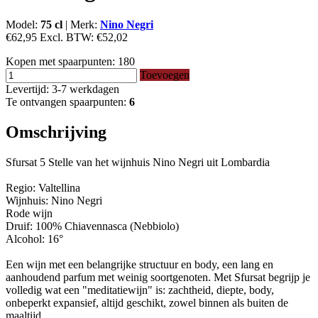
Model:
75 cl
|
Merk:
Nino Negri
€62,95
Excl. BTW:
€52,02
Kopen met spaarpunten:
180
Toevoegen
Levertijd: 3-7 werkdagen
Te ontvangen spaarpunten:
6
Omschrijving
Sfursat 5 Stelle van het wijnhuis Nino Negri uit Lombardia
Regio: Valtellina
Wijnhuis: Nino Negri
Rode wijn
Druif: 100% Chiavennasca (Nebbiolo)
Alcohol: 16°
Een wijn met een belangrijke structuur en body, een lang en
aanhoudend parfum met weinig soortgenoten. Met Sfursat begrijp je
volledig wat een "meditatiewijn" is: zachtheid, diepte, body,
onbeperkt expansief, altijd geschikt, zowel binnen als buiten de
maaltijd.