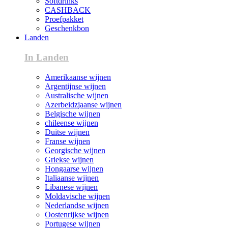
Softdrinks
CASHBACK
Proefpakket
Geschenkbon
Landen
In Landen
Amerikaanse wijnen
Argentijnse wijnen
Australische wijnen
Azerbeidzjaanse wijnen
Belgische wijnen
chileense wijnen
Duitse wijnen
Franse wijnen
Georgische wijnen
Griekse wijnen
Hongaarse wijnen
Italiaanse wijnen
Libanese wijnen
Moldavische wijnen
Nederlandse wijnen
Oostenrijkse wijnen
Portugese wijnen