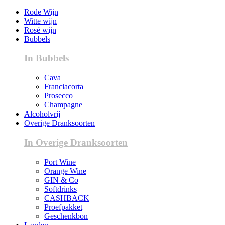
Rode Wijn
Witte wijn
Rosé wijn
Bubbels
In Bubbels
Cava
Franciacorta
Prosecco
Champagne
Alcoholvrij
Overige Dranksoorten
In Overige Dranksoorten
Port Wine
Orange Wine
GIN & Co
Softdrinks
CASHBACK
Proefpakket
Geschenkbon