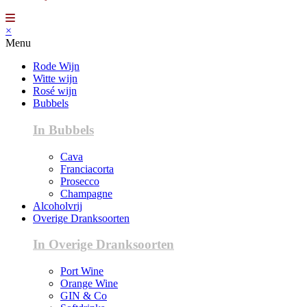
×
Menu
Rode Wijn
Witte wijn
Rosé wijn
Bubbels
In Bubbels
Cava
Franciacorta
Prosecco
Champagne
Alcoholvrij
Overige Dranksoorten
In Overige Dranksoorten
Port Wine
Orange Wine
GIN & Co