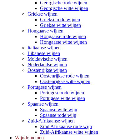
Georgische rode wijnen
Georgische witte wijnen
Griekse wijnen
Griekse rode wijnen
Griekse witte wijnen
Hongaarse wijnen
Hongaarse rode wijnen
Hongaarse witte wijnen
Italiaanse wijnen
Libanese wijnen
Moldavische wijnen
Nederlandse wijnen
Oostenrijkse wijnen
Oostenrijkse rode wijnen
Oostenrijkse witte wijnen
Portugese wijnen
Portugese rode wijnen
Portugese witte wijnen
Spaanse wijnen
Spaanse witte wijn
Spaanse rode wijn
Zuid-Afrikaanse wijnen
Zuid Afrikaanse rode wijn
Zuid-Afrikaanse witte wijnen
Wijndomeinen