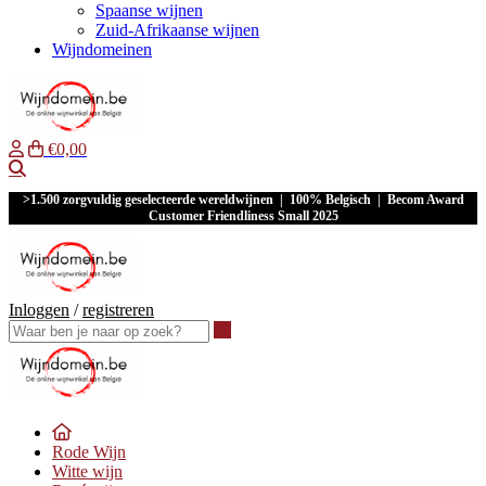
Spaanse wijnen
Zuid-Afrikaanse wijnen
Wijndomeinen
€0,00
Waar ben je naar op zoek?
>1.500 zorgvuldig geselecteerde wereldwijnen | 100% Belgisch | Becom Award
Customer Friendliness Small 2025
Inloggen
/
registreren
Waar ben je naar op zoek?
Rode Wijn
Witte wijn