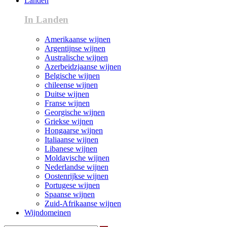
Landen
In Landen
Amerikaanse wijnen
Argentijnse wijnen
Australische wijnen
Azerbeidzjaanse wijnen
Belgische wijnen
chileense wijnen
Duitse wijnen
Franse wijnen
Georgische wijnen
Griekse wijnen
Hongaarse wijnen
Italiaanse wijnen
Libanese wijnen
Moldavische wijnen
Nederlandse wijnen
Oostenrijkse wijnen
Portugese wijnen
Spaanse wijnen
Zuid-Afrikaanse wijnen
Wijndomeinen