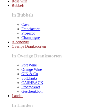
Rosé wijn
Bubbels
In Bubbels
Cava
Franciacorta
Prosecco
Champagne
Alcoholvrij
Overige Dranksoorten
In Overige Dranksoorten
Port Wine
Orange Wine
GIN & Co
Softdrinks
CASHBACK
Proefpakket
Geschenkbon
Landen
In Landen