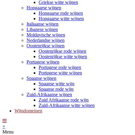
Griekse witte wijnen
Hongaarse wijnen
Hongaarse rode wijnen
Hongaarse witte wijnen
Italiaanse wijnen
Libanese wijnen
Moldavische wijnen
Nederlandse wijnen
Oostenrijkse wijnen
Oostenrijkse rode wijnen
Oostenrijkse witte wijnen
Portugese wijnen
Portugese rode wijnen
Portugese witte wijnen
Spaanse wijnen
Spaanse witte wijn
Spaanse rode wijn
Zuid-Afrikaanse wijnen
Zuid Afrikaanse rode wijn
Zuid-Afrikaanse witte wijnen
Wijndomeinen
×
Menu