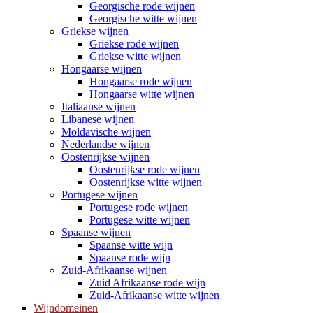
Georgische rode wijnen
Georgische witte wijnen
Griekse wijnen
Griekse rode wijnen
Griekse witte wijnen
Hongaarse wijnen
Hongaarse rode wijnen
Hongaarse witte wijnen
Italiaanse wijnen
Libanese wijnen
Moldavische wijnen
Nederlandse wijnen
Oostenrijkse wijnen
Oostenrijkse rode wijnen
Oostenrijkse witte wijnen
Portugese wijnen
Portugese rode wijnen
Portugese witte wijnen
Spaanse wijnen
Spaanse witte wijn
Spaanse rode wijn
Zuid-Afrikaanse wijnen
Zuid Afrikaanse rode wijn
Zuid-Afrikaanse witte wijnen
Wijndomeinen