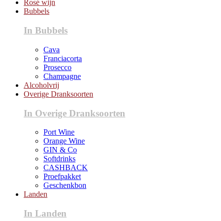
Rosé wijn
Bubbels
In Bubbels
Cava
Franciacorta
Prosecco
Champagne
Alcoholvrij
Overige Dranksoorten
In Overige Dranksoorten
Port Wine
Orange Wine
GIN & Co
Softdrinks
CASHBACK
Proefpakket
Geschenkbon
Landen
In Landen