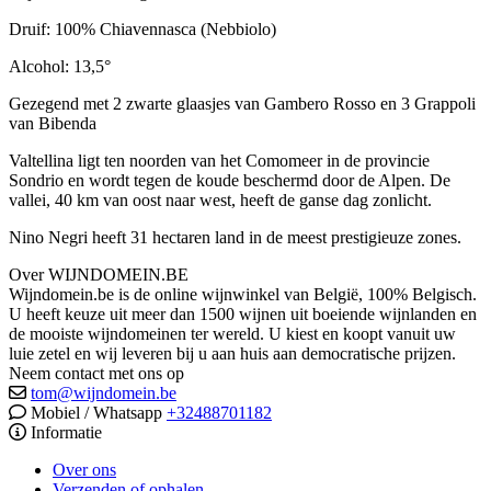
Druif: 100% Chiavennasca (Nebbiolo)
Alcohol: 13,5°
Gezegend met 2 zwarte glaasjes van Gambero Rosso en 3 Grappoli
van Bibenda
Valtellina ligt ten noorden van het Comomeer in de provincie
Sondrio en wordt tegen de koude beschermd door de Alpen. De
vallei, 40 km van oost naar west, heeft de ganse dag zonlicht.
Nino Negri heeft 31 hectaren land in de meest prestigieuze zones.
Over WIJNDOMEIN.BE
Wijndomein.be is de online wijnwinkel van België, 100% Belgisch.
U heeft keuze uit meer dan 1500 wijnen uit boeiende wijnlanden en
de mooiste wijndomeinen ter wereld. U kiest en koopt vanuit uw
luie zetel en wij leveren bij u aan huis aan democratische prijzen.
Neem contact met ons op
tom@wijndomein.be
Mobiel / Whatsapp
+32488701182
Informatie
Over ons
Verzenden of ophalen