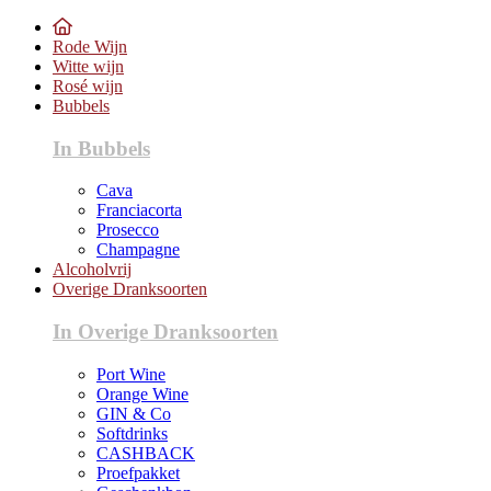
Rode Wijn
Witte wijn
Rosé wijn
Bubbels
In Bubbels
Cava
Franciacorta
Prosecco
Champagne
Alcoholvrij
Overige Dranksoorten
In Overige Dranksoorten
Port Wine
Orange Wine
GIN & Co
Softdrinks
CASHBACK
Proefpakket