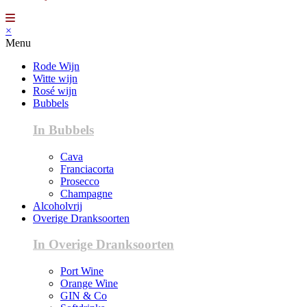
×
Menu
Rode Wijn
Witte wijn
Rosé wijn
Bubbels
In Bubbels
Cava
Franciacorta
Prosecco
Champagne
Alcoholvrij
Overige Dranksoorten
In Overige Dranksoorten
Port Wine
Orange Wine
GIN & Co