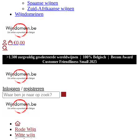
Spaanse wijnen
Zuid-Afrikaanse wijnen
Wijndomeinen
€0,00
Waar ben je naar op zoek?
>1.500 zorgvuldig geselecteerde wereldwijnen | 100% Belgisch | Becom Award
Customer Friendliness Small 2025
Inloggen
/
registreren
Waar ben je naar op zoek?
Rode Wijn
Witte wijn