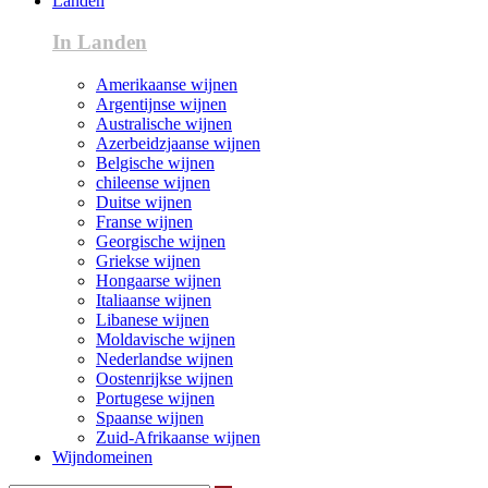
Landen
In Landen
Amerikaanse wijnen
Argentijnse wijnen
Australische wijnen
Azerbeidzjaanse wijnen
Belgische wijnen
chileense wijnen
Duitse wijnen
Franse wijnen
Georgische wijnen
Griekse wijnen
Hongaarse wijnen
Italiaanse wijnen
Libanese wijnen
Moldavische wijnen
Nederlandse wijnen
Oostenrijkse wijnen
Portugese wijnen
Spaanse wijnen
Zuid-Afrikaanse wijnen
Wijndomeinen