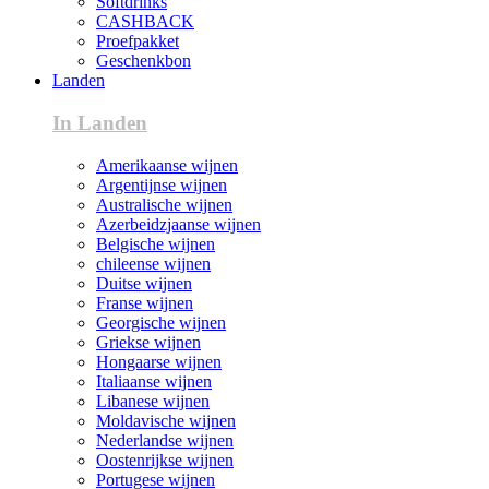
Softdrinks
CASHBACK
Proefpakket
Geschenkbon
Landen
In Landen
Amerikaanse wijnen
Argentijnse wijnen
Australische wijnen
Azerbeidzjaanse wijnen
Belgische wijnen
chileense wijnen
Duitse wijnen
Franse wijnen
Georgische wijnen
Griekse wijnen
Hongaarse wijnen
Italiaanse wijnen
Libanese wijnen
Moldavische wijnen
Nederlandse wijnen
Oostenrijkse wijnen
Portugese wijnen