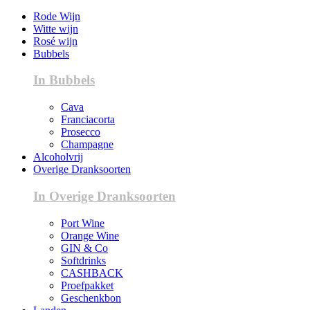
Rode Wijn
Witte wijn
Rosé wijn
Bubbels
In Bubbels
Cava
Franciacorta
Prosecco
Champagne
Alcoholvrij
Overige Dranksoorten
In Overige Dranksoorten
Port Wine
Orange Wine
GIN & Co
Softdrinks
CASHBACK
Proefpakket
Geschenkbon