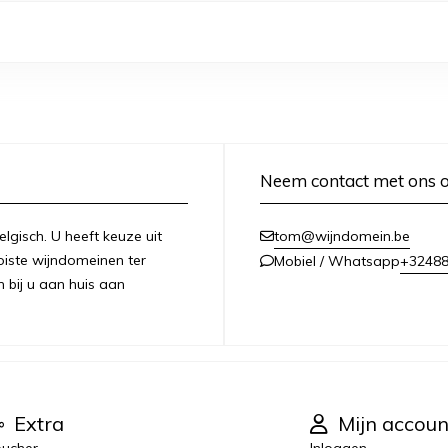
Neem contact met ons 
lgisch. U heeft keuze uit
tom@wijndomein.be
iste wijndomeinen ter
+3248
Mobiel / Whatsapp
n bij u aan huis aan
Extra
Mijn accoun
ucher
Inloggen