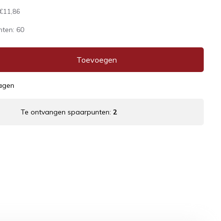
€11,86
nten:
60
Toevoegen
dagen
Te ontvangen spaarpunten:
2