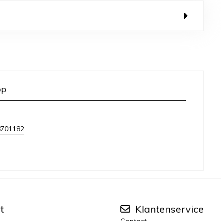
op
8701182
t
Klantenservice
Contact