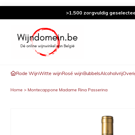
>1.500 zorgvuldig geselecte
Rode Wijn
Witte wijn
Rosé wijn
Bubbels
Alcoholvrij
Overi
Home
>
Montecappone Madame Rina Passerina