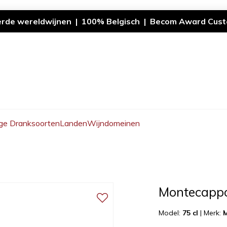
erde wereldwijnen | 100% Belgisch | Becom Award Cust
ge Dranksoorten
Landen
Wijndomeinen
Montecapp
Model:
75 cl
|
Merk: