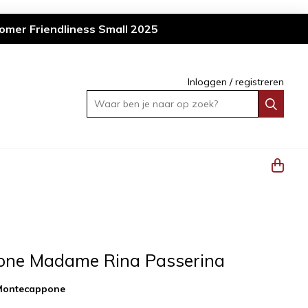
omer Friendliness Small 2025
Inloggen
/
registreren
Waar ben je naar op zoek?
one Madame Rina Passerina
Montecappone