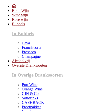
Rode Wijn
Witte wijn
Rosé wijn
Bubbels
In Bubbels
Cava
Franciacorta
Prosecco
Champagne
Alcoholvrij
Overige Dranksoorten
In Overige Dranksoorten
Port Wine
Orange Wine
GIN & Co
Softdrinks
CASHBACK
Proefpakket