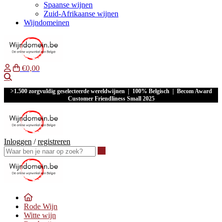
Spaanse wijnen
Zuid-Afrikaanse wijnen
Wijndomeinen
€0,00
Waar ben je naar op zoek?
>1.500 zorgvuldig geselecteerde wereldwijnen | 100% Belgisch | Becom Award
Customer Friendliness Small 2025
Inloggen
/
registreren
Waar ben je naar op zoek?
Rode Wijn
Witte wijn