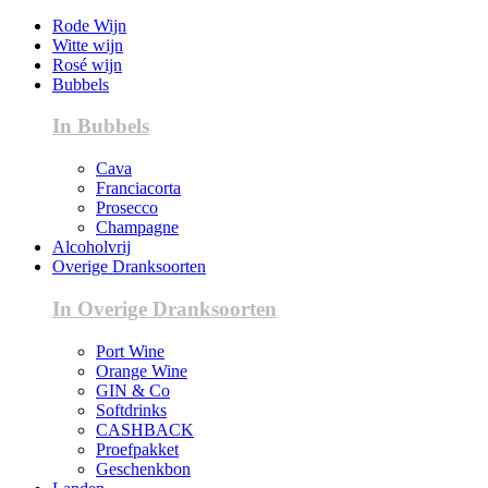
Rode Wijn
Witte wijn
Rosé wijn
Bubbels
In Bubbels
Cava
Franciacorta
Prosecco
Champagne
Alcoholvrij
Overige Dranksoorten
In Overige Dranksoorten
Port Wine
Orange Wine
GIN & Co
Softdrinks
CASHBACK
Proefpakket
Geschenkbon