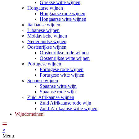
Griekse witte wijnen
Hongaarse wijnen
Hongaarse rode wijnen
Hongaarse witte wijnen
Italiaanse wijnen
Libanese wijnen
Moldavische wijnen
Nederlandse wijnen
Oostenrijkse wijnen
Oostenrijkse rode wijnen
Oostenrijkse witte wijnen
Portugese wijnen
Portugese rode wijnen
Portugese witte wijnen
Spaanse wijnen
Spaanse witte wijn
Spaanse rode wijn
Zuid-Afrikaanse wijnen
Zuid Afrikaanse rode wijn
Zuid-Afrikaanse witte wijnen
Wijndomeinen
×
Menu