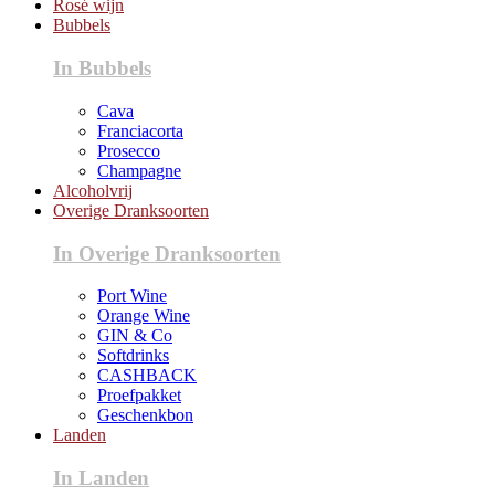
Rosé wijn
Bubbels
In Bubbels
Cava
Franciacorta
Prosecco
Champagne
Alcoholvrij
Overige Dranksoorten
In Overige Dranksoorten
Port Wine
Orange Wine
GIN & Co
Softdrinks
CASHBACK
Proefpakket
Geschenkbon
Landen
In Landen