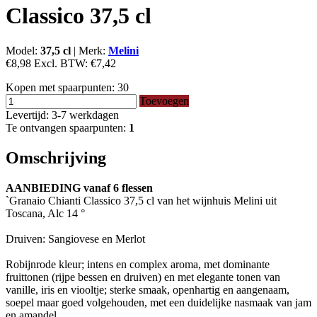
Classico 37,5 cl
Model:
37,5 cl
|
Merk:
Melini
€8,98
Excl. BTW:
€7,42
Kopen met spaarpunten:
30
Toevoegen
Levertijd: 3-7 werkdagen
Te ontvangen spaarpunten:
1
Omschrijving
AANBIEDING vanaf 6 flessen
`Granaio Chianti Classico 37,5 cl van het wijnhuis Melini uit
Toscana, Alc 14 °
Druiven: Sangiovese en Merlot
Robijnrode kleur; intens en complex aroma, met dominante
fruittonen (rijpe bessen en druiven) en met elegante tonen van
vanille, iris en viooltje; sterke smaak, openhartig en aangenaam,
soepel maar goed volgehouden, met een duidelijke nasmaak van jam
en amandel.