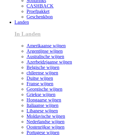
Softdrinks
CASHBACK
Proefpakket
Geschenkbon
Landen
In Landen
Amerikaanse wijnen
Argentijnse wijnen
Australische wijnen
Azerbeidzjaanse wijnen
Belgische wijnen
chileense wijnen
Duitse wijnen
Franse wijnen
Georgische wijnen
Griekse wijnen
Hongaarse wijnen
Italiaanse wijnen
Libanese wijnen
Moldavische wijnen
Nederlandse wijnen
Oostenrijkse wijnen
Portugese wijnen