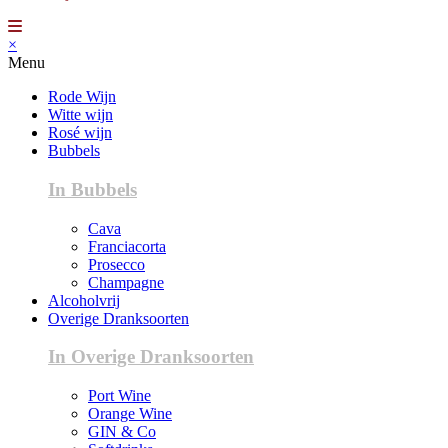
×
Menu
Rode Wijn
Witte wijn
Rosé wijn
Bubbels
In Bubbels
Cava
Franciacorta
Prosecco
Champagne
Alcoholvrij
Overige Dranksoorten
In Overige Dranksoorten
Port Wine
Orange Wine
GIN & Co