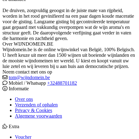
De druiven, zorgvuldig geoogst in de juiste mate van rijpheid,
worden in het rood gevinifieerd na een paar dagen koude maceratie
voor de gisting. Langzame gisting bij gecontroleerde temperatuur
gaat gepaard met vakkundig overpompen wat de wijn aroma's en
structuur geeft. De daaropvolgende verfijning gaat verder in vaten
die harmonie en zachtheid geven.
Over WIJNDOMEIN.BE
Wijndomein.be is de online wijnwinkel van België, 100% Belgisch.
U heeft keuze uit meer dan 1500 wijnen uit boeiende wijnlanden en
de mooiste wijndomeinen ter wereld. U kiest en koopt vanuit uw
luie zetel en wij leveren bij u aan huis aan democratische prijzen.
Neem contact met ons op
tom@wijndomein.be
Mobiel / Whatsapp
+32488701182
Informatie
Over ons
Verzenden of ophalen
Privacy & Cookies
Algemene voorwaarden
Extra
Voucher