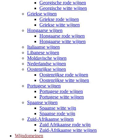
Georgische rode wijnen
Georgische witte wijnen
Griekse wijnen
Griekse rode wijnen
Griekse witte wijnen
Hongaarse wijnen
Hongaarse rode wijnen
Hongaarse witte wijnen
Italiaanse wijnen
Libanese wijnen
Moldavische wijnen
Nederlandse wijnen
Oostenrijkse wijnen
Oostenrijkse rode wijnen
Oostenrijkse witte wijnen
Portugese wijnen
Portugese rode wijnen
Portugese witte wijnen
Spaanse wijnen
Spaanse witte wijn
Spaanse rode wijn
Zuid-Afrikaanse wijnen
Zuid Afrikaanse rode wijn
Zuid-Afrikaanse witte wijnen
Wijndomeinen