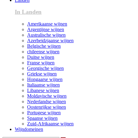
Landen
In Landen
Amerikaanse wijnen
Argentijnse wijnen
Australische wijnen
Azerbeidzjaanse wijnen
Belgische wijnen
chileense wijnen
Duitse wijnen
Franse wijnen
Georgische wijnen
Griekse wijnen
Hongaarse wijnen
Italiaanse wijnen
Libanese wijnen
Moldavische wijnen
Nederlandse wijnen
Oostenrijkse wijnen
Portugese wijnen
Spaanse wijnen
Zuid-Afrikaanse wijnen
Wijndomeinen