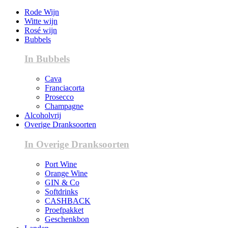
Rode Wijn
Witte wijn
Rosé wijn
Bubbels
In Bubbels
Cava
Franciacorta
Prosecco
Champagne
Alcoholvrij
Overige Dranksoorten
In Overige Dranksoorten
Port Wine
Orange Wine
GIN & Co
Softdrinks
CASHBACK
Proefpakket
Geschenkbon