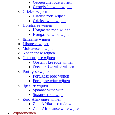
Georgische rode wijnen
Georgische witte wijnen
Griekse wijnen
Griekse rode wijnen
Griekse witte wijnen
Hongaarse wijnen
Hongaarse rode wijnen
Hongaarse witte wijnen
Italiaanse wijnen
Libanese wijnen
Moldavische wijnen
Nederlandse wijnen
Oostenrijkse wijnen
Oostenrijkse rode wijnen
Oostenrijkse witte wijnen
Portugese wijnen
Portugese rode wijnen
Portugese witte wijnen
Spaanse wijnen
Spaanse witte wijn
Spaanse rode wijn
Zuid-Afrikaanse wijnen
Zuid Afrikaanse rode wijn
Zuid-Afrikaanse witte wijnen
Wijndomeinen