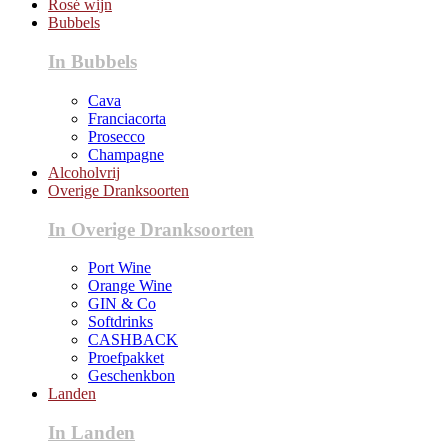
Rosé wijn
Bubbels
In Bubbels
Cava
Franciacorta
Prosecco
Champagne
Alcoholvrij
Overige Dranksoorten
In Overige Dranksoorten
Port Wine
Orange Wine
GIN & Co
Softdrinks
CASHBACK
Proefpakket
Geschenkbon
Landen
In Landen