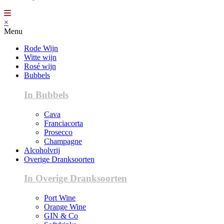
×
Menu
Rode Wijn
Witte wijn
Rosé wijn
Bubbels
In Bubbels
Cava
Franciacorta
Prosecco
Champagne
Alcoholvrij
Overige Dranksoorten
In Overige Dranksoorten
Port Wine
Orange Wine
GIN & Co