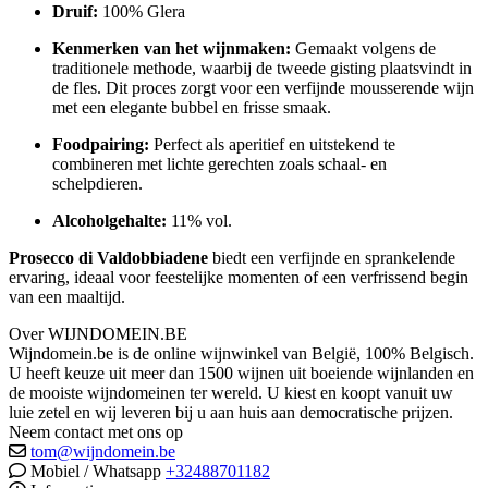
Druif:
100% Glera
Kenmerken van het wijnmaken:
Gemaakt volgens de
traditionele methode, waarbij de tweede gisting plaatsvindt in
de fles. Dit proces zorgt voor een verfijnde mousserende wijn
met een elegante bubbel en frisse smaak.
Foodpairing:
Perfect als aperitief en uitstekend te
combineren met lichte gerechten zoals schaal- en
schelpdieren.
Alcoholgehalte:
11% vol.
Prosecco di Valdobbiadene
biedt een verfijnde en sprankelende
ervaring, ideaal voor feestelijke momenten of een verfrissend begin
van een maaltijd.
Over WIJNDOMEIN.BE
Wijndomein.be is de online wijnwinkel van België, 100% Belgisch.
U heeft keuze uit meer dan 1500 wijnen uit boeiende wijnlanden en
de mooiste wijndomeinen ter wereld. U kiest en koopt vanuit uw
luie zetel en wij leveren bij u aan huis aan democratische prijzen.
Neem contact met ons op
tom@wijndomein.be
Mobiel / Whatsapp
+32488701182