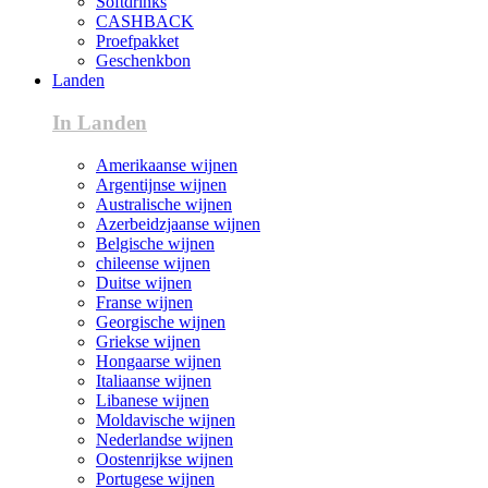
Softdrinks
CASHBACK
Proefpakket
Geschenkbon
Landen
In Landen
Amerikaanse wijnen
Argentijnse wijnen
Australische wijnen
Azerbeidzjaanse wijnen
Belgische wijnen
chileense wijnen
Duitse wijnen
Franse wijnen
Georgische wijnen
Griekse wijnen
Hongaarse wijnen
Italiaanse wijnen
Libanese wijnen
Moldavische wijnen
Nederlandse wijnen
Oostenrijkse wijnen
Portugese wijnen