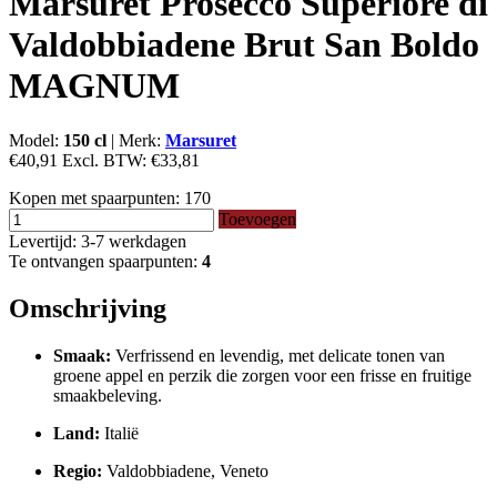
Marsuret Prosecco Superiore di
Valdobbiadene Brut San Boldo
MAGNUM
Model:
150 cl
|
Merk:
Marsuret
€40,91
Excl. BTW:
€33,81
Kopen met spaarpunten:
170
Toevoegen
Levertijd: 3-7 werkdagen
Te ontvangen spaarpunten:
4
Omschrijving
Smaak:
Verfrissend en levendig, met delicate tonen van
groene appel en perzik die zorgen voor een frisse en fruitige
smaakbeleving.
Land:
Italië
Regio:
Valdobbiadene, Veneto