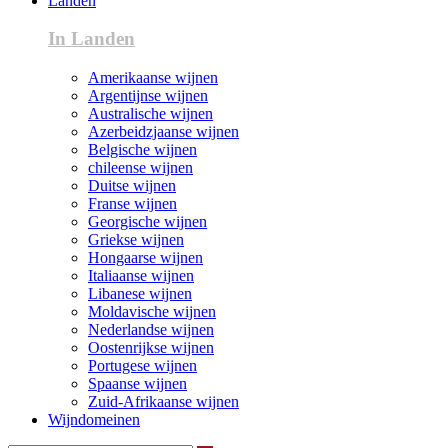
Landen
In Landen
Amerikaanse wijnen
Argentijnse wijnen
Australische wijnen
Azerbeidzjaanse wijnen
Belgische wijnen
chileense wijnen
Duitse wijnen
Franse wijnen
Georgische wijnen
Griekse wijnen
Hongaarse wijnen
Italiaanse wijnen
Libanese wijnen
Moldavische wijnen
Nederlandse wijnen
Oostenrijkse wijnen
Portugese wijnen
Spaanse wijnen
Zuid-Afrikaanse wijnen
Wijndomeinen