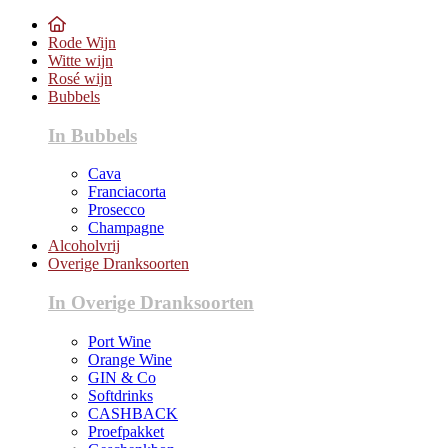
Rode Wijn
Witte wijn
Rosé wijn
Bubbels
In Bubbels
Cava
Franciacorta
Prosecco
Champagne
Alcoholvrij
Overige Dranksoorten
In Overige Dranksoorten
Port Wine
Orange Wine
GIN & Co
Softdrinks
CASHBACK
Proefpakket