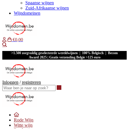
Spaanse wijnen
Zuid-Afrikaanse wijnen
Wijndomeinen
€0,00
Waar ben je naar op zoek?
>1.500 zorgvuldig geselecteerde wereldwijnen | 100% Belgisch | Becom
Award 2025 | Gratis verzending Belgie >125 euro
Inloggen
/
registreren
Waar ben je naar op zoek?
Rode Wijn
Witte wijn