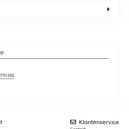
op
8701182
t
Klantenservice
Contact