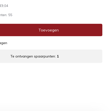
€9,04
nten:
55
Toevoegen
dagen
Te ontvangen spaarpunten:
1