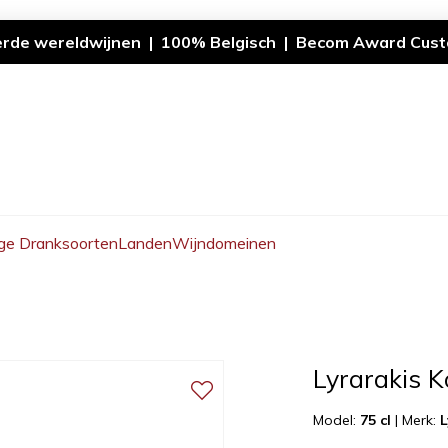
erde wereldwijnen | 100% Belgisch | Becom Award Cust
ge Dranksoorten
Landen
Wijndomeinen
Lyrarakis Ko
Model:
75 cl
|
Merk:
L