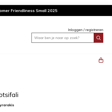
omer Friendliness Small 2025
Inloggen
/
registreren
Waar ben je naar op zoek?
tsifali
yrarakis