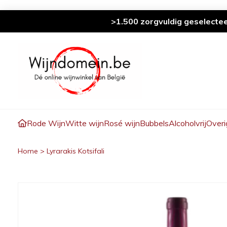
>1.500 zorgvuldig geselecte
Rode Wijn
Witte wijn
Rosé wijn
Bubbels
Alcoholvrij
Overi
Home
>
Lyrarakis Kotsifali