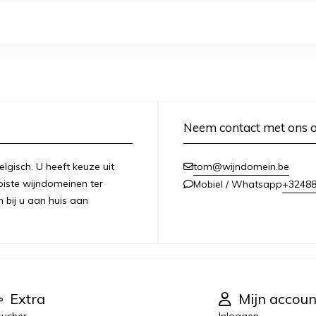
Neem contact met ons 
lgisch. U heeft keuze uit
tom@wijndomein.be
iste wijndomeinen ter
+3248
Mobiel / Whatsapp
n bij u aan huis aan
Extra
Mijn accoun
ucher
Inloggen