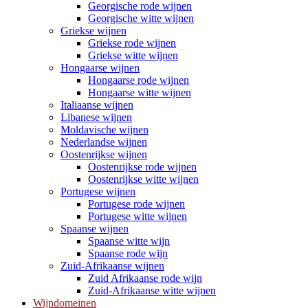
Georgische rode wijnen
Georgische witte wijnen
Griekse wijnen
Griekse rode wijnen
Griekse witte wijnen
Hongaarse wijnen
Hongaarse rode wijnen
Hongaarse witte wijnen
Italiaanse wijnen
Libanese wijnen
Moldavische wijnen
Nederlandse wijnen
Oostenrijkse wijnen
Oostenrijkse rode wijnen
Oostenrijkse witte wijnen
Portugese wijnen
Portugese rode wijnen
Portugese witte wijnen
Spaanse wijnen
Spaanse witte wijn
Spaanse rode wijn
Zuid-Afrikaanse wijnen
Zuid Afrikaanse rode wijn
Zuid-Afrikaanse witte wijnen
Wijndomeinen