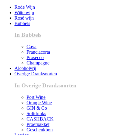
Rode Wijn
Witte wijn
Rosé wijn
Bubbels
In Bubbels
Cava
Franciacorta
Prosecco
Champagne
Alcoholvrij
Overige Dranksoorten
In Overige Dranksoorten
Port Wine
Orange Wine
GIN & Co
Softdrinks
CASHBACK
Proefpakket
Geschenkbon