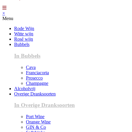
×
Menu
Rode Wijn
Witte wijn
Rosé wijn
Bubbels
In Bubbels
Cava
Franciacorta
Prosecco
Champagne
Alcoholvrij
Overige Dranksoorten
In Overige Dranksoorten
Port Wine
Orange Wine
GIN & Co