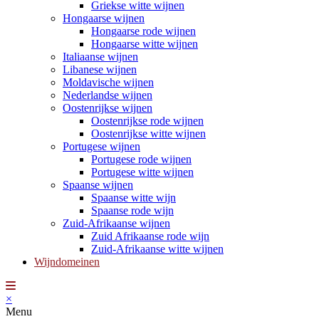
Griekse witte wijnen
Hongaarse wijnen
Hongaarse rode wijnen
Hongaarse witte wijnen
Italiaanse wijnen
Libanese wijnen
Moldavische wijnen
Nederlandse wijnen
Oostenrijkse wijnen
Oostenrijkse rode wijnen
Oostenrijkse witte wijnen
Portugese wijnen
Portugese rode wijnen
Portugese witte wijnen
Spaanse wijnen
Spaanse witte wijn
Spaanse rode wijn
Zuid-Afrikaanse wijnen
Zuid Afrikaanse rode wijn
Zuid-Afrikaanse witte wijnen
Wijndomeinen
×
Menu