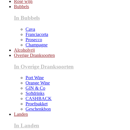
Rosé wijn
Bubbels
In Bubbels
Cava
Franciacorta
Prosecco
Champagne
Alcoholvrij
Overige Dranksoorten
In Overige Dranksoorten
Port Wine
Orange Wine
GIN & Co
Softdrinks
CASHBACK
Proefpakket
Geschenkbon
Landen
In Landen