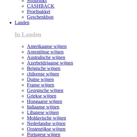
Softdrinks
CASHBACK
Proefpakket
Geschenkbon
Landen
In Landen
Amerikaanse wijnen
Argentijnse wijnen
Australische wijnen
Azerbeidzjaanse wijnen
Belgische wijnen
chileense wijnen
Duitse wijnen
Franse wijnen
Georgische wijnen
Griekse wijnen
Hongaarse wijnen
Italiaanse wijnen
Libanese wijnen
Moldavische wijnen
Nederlandse wijnen
Oostenrijkse wijnen
Portugese wijnen