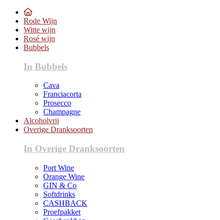
Rode Wijn
Witte wijn
Rosé wijn
Bubbels
In Bubbels
Cava
Franciacorta
Prosecco
Champagne
Alcoholvrij
Overige Dranksoorten
In Overige Dranksoorten
Port Wine
Orange Wine
GIN & Co
Softdrinks
CASHBACK
Proefpakket