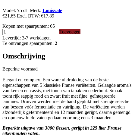
Model:
75 cl
|
Merk:
Louisvale
€21,65
Excl. BTW:
€17,89
Kopen met spaarpunten:
65
Toevoegen
Levertijd: 3-7 werkdagen
Te ontvangen spaarpunten:
2
Omschrijving
Beperkte voorraad
Elegant
en complex.
Een ware uitdrukking van de beste
eigenschappen van 5 klassieke Franse variëteiten.
Gelaagde aroma's
van kersen en cassis, met tonen van tabak en cederhout.
Smaak
toont rijk sappig rood en zwart fruit met fijne, geïntegreerde
tannines.
Druiven werden met de hand geplukt met strenge selectie
van bessen vóór fermentatie en vatrijping.
De variëteiten werden
afzonderlijk gefermenteerd en 12 maanden gerijpt, daarna gemengd
en opnieuw in de vaten gedaan voor nog eens 3 maanden.
Beperkte uitgave van 3000 flessen, gerijpt in 225 liter Franse
eikenhouten vaten.