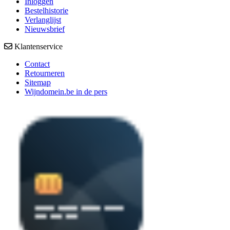
Inloggen
Bestelhistorie
Verlanglijst
Nieuwsbrief
Klantenservice
Contact
Retourneren
Sitemap
Wijndomein.be in de pers