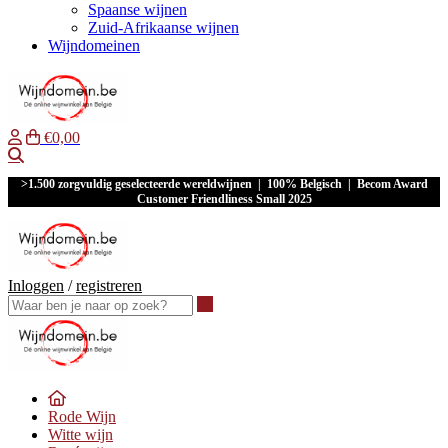
Spaanse wijnen
Zuid-Afrikaanse wijnen
Wijndomeinen
€0,00
Waar ben je naar op zoek?
>1.500 zorgvuldig geselecteerde wereldwijnen | 100% Belgisch | Becom Award
Customer Friendliness Small 2025
Inloggen
/
registreren
Waar ben je naar op zoek?
Rode Wijn
Witte wijn