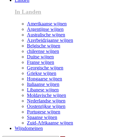
Landen
In Landen
Amerikaanse wijnen
Argentijnse wijnen
Australische wijnen
Azerbeidzjaanse wijnen
Belgische wijnen
chileense wijnen
Duitse wijnen
Franse wijnen
Georgische wijnen
Griekse wijnen
Hongaarse wijnen
Italiaanse wijnen
Libanese wijnen
Moldavische wijnen
Nederlandse wijnen
Oostenrijkse wijnen
Portugese wijnen
Spaanse wijnen
Zuid-Afrikaanse wijnen
Wijndomeinen