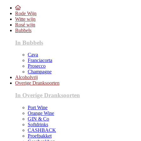
Rode Wijn
Witte wijn
Rosé wijn
Bubbels
In Bubbels
Cava
Franciacorta
Prosecco
Champagne
Alcoholvrij
Overige Dranksoorten
In Overige Dranksoorten
Port Wine
Orange Wine
GIN & Co
Softdrinks
CASHBACK
Proefpakket