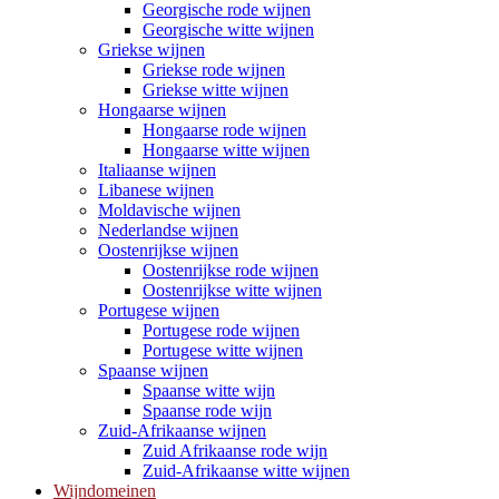
Georgische rode wijnen
Georgische witte wijnen
Griekse wijnen
Griekse rode wijnen
Griekse witte wijnen
Hongaarse wijnen
Hongaarse rode wijnen
Hongaarse witte wijnen
Italiaanse wijnen
Libanese wijnen
Moldavische wijnen
Nederlandse wijnen
Oostenrijkse wijnen
Oostenrijkse rode wijnen
Oostenrijkse witte wijnen
Portugese wijnen
Portugese rode wijnen
Portugese witte wijnen
Spaanse wijnen
Spaanse witte wijn
Spaanse rode wijn
Zuid-Afrikaanse wijnen
Zuid Afrikaanse rode wijn
Zuid-Afrikaanse witte wijnen
Wijndomeinen