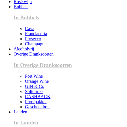
Rosé wijn
Bubbels
In Bubbels
Cava
Franciacorta
Prosecco
Champagne
Alcoholvrij
Overige Dranksoorten
In Overige Dranksoorten
Port Wine
Orange Wine
GIN & Co
Softdrinks
CASHBACK
Proefpakket
Geschenkbon
Landen
In Landen