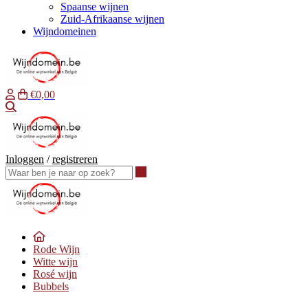
Spaanse wijnen
Zuid-Afrikaanse wijnen
Wijndomeinen
€0,00
Waar ben je naar op zoek?
Inloggen
/
registreren
Waar ben je naar op zoek?
Rode Wijn
Witte wijn
Rosé wijn
Bubbels