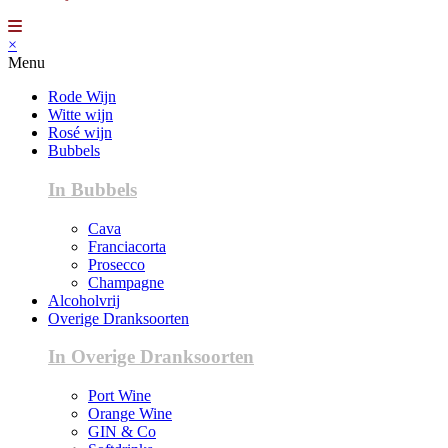
×
Menu
Rode Wijn
Witte wijn
Rosé wijn
Bubbels
In Bubbels
Cava
Franciacorta
Prosecco
Champagne
Alcoholvrij
Overige Dranksoorten
In Overige Dranksoorten
Port Wine
Orange Wine
GIN & Co