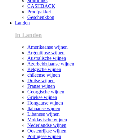
Softdrinks
CASHBACK
Proefpakket
Geschenkbon
Landen
In Landen
Amerikaanse wijnen
Argentijnse wijnen
Australische wijnen
Azerbeidzjaanse wijnen
Belgische wijnen
chileense wijnen
Duitse wijnen
Franse wijnen
Georgische wijnen
Griekse wijnen
Hongaarse wijnen
Italiaanse wijnen
Libanese wijnen
Moldavische wijnen
Nederlandse wijnen
Oostenrijkse wijnen
Portugese wijnen