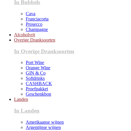
In Bubbels
Cava
Franciacorta
Prosecco
Champagne
Alcoholvrij
Overige Dranksoorten
In Overige Dranksoorten
Port Wine
Orange Wine
GIN & Co
Softdrinks
CASHBACK
Proefpakket
Geschenkbon
Landen
In Landen
Amerikaanse wijnen
Argentijnse wijnen