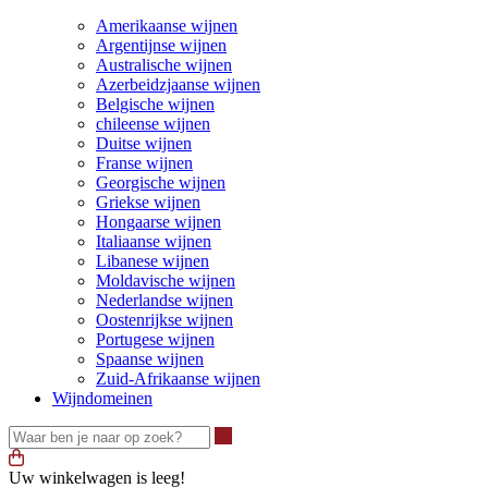
Amerikaanse wijnen
Argentijnse wijnen
Australische wijnen
Azerbeidzjaanse wijnen
Belgische wijnen
chileense wijnen
Duitse wijnen
Franse wijnen
Georgische wijnen
Griekse wijnen
Hongaarse wijnen
Italiaanse wijnen
Libanese wijnen
Moldavische wijnen
Nederlandse wijnen
Oostenrijkse wijnen
Portugese wijnen
Spaanse wijnen
Zuid-Afrikaanse wijnen
Wijndomeinen
Waar ben je naar op zoek?
Uw winkelwagen is leeg!