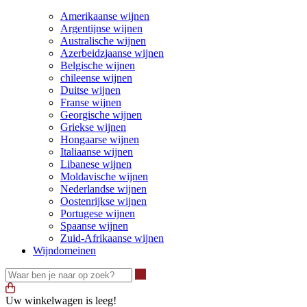
Amerikaanse wijnen
Argentijnse wijnen
Australische wijnen
Azerbeidzjaanse wijnen
Belgische wijnen
chileense wijnen
Duitse wijnen
Franse wijnen
Georgische wijnen
Griekse wijnen
Hongaarse wijnen
Italiaanse wijnen
Libanese wijnen
Moldavische wijnen
Nederlandse wijnen
Oostenrijkse wijnen
Portugese wijnen
Spaanse wijnen
Zuid-Afrikaanse wijnen
Wijndomeinen
Waar ben je naar op zoek?
Uw winkelwagen is leeg!