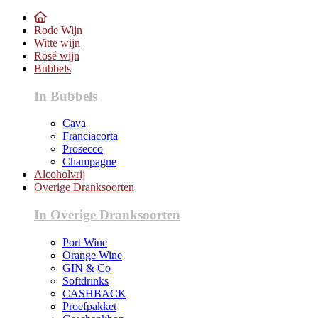
Rode Wijn
Witte wijn
Rosé wijn
Bubbels
In Bubbels
Cava
Franciacorta
Prosecco
Champagne
Alcoholvrij
Overige Dranksoorten
In Overige Dranksoorten
Port Wine
Orange Wine
GIN & Co
Softdrinks
CASHBACK
Proefpakket