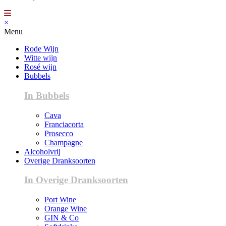
×
Menu
Rode Wijn
Witte wijn
Rosé wijn
Bubbels
In Bubbels
Cava
Franciacorta
Prosecco
Champagne
Alcoholvrij
Overige Dranksoorten
In Overige Dranksoorten
Port Wine
Orange Wine
GIN & Co