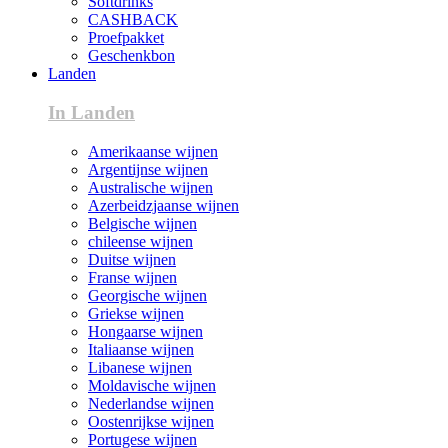
Softdrinks
CASHBACK
Proefpakket
Geschenkbon
Landen
In Landen
Amerikaanse wijnen
Argentijnse wijnen
Australische wijnen
Azerbeidzjaanse wijnen
Belgische wijnen
chileense wijnen
Duitse wijnen
Franse wijnen
Georgische wijnen
Griekse wijnen
Hongaarse wijnen
Italiaanse wijnen
Libanese wijnen
Moldavische wijnen
Nederlandse wijnen
Oostenrijkse wijnen
Portugese wijnen