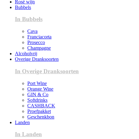
Rosé wijn
Bubbels
In Bubbels
Cava
Franciacorta
Prosecco
Champagne
Alcoholvrij
Overige Dranksoorten
In Overige Dranksoorten
Port Wine
Orange Wine
GIN & Co
Softdrinks
CASHBACK
Proefpakket
Geschenkbon
Landen
In Landen