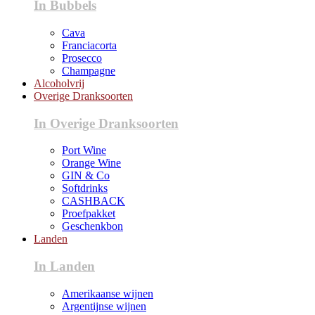
In Bubbels
Cava
Franciacorta
Prosecco
Champagne
Alcoholvrij
Overige Dranksoorten
In Overige Dranksoorten
Port Wine
Orange Wine
GIN & Co
Softdrinks
CASHBACK
Proefpakket
Geschenkbon
Landen
In Landen
Amerikaanse wijnen
Argentijnse wijnen