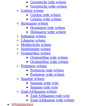
Georgische rode wijnen
Georgische witte wijnen
Griekse wijnen
Griekse rode wijnen
Griekse witte wijnen
Hongaarse wijnen
Hongaarse rode wijnen
Hongaarse witte wijnen
Italiaanse wijnen
Libanese wijnen
Moldavische wijnen
Nederlandse wijnen
Oostenrijkse wijnen
Oostenrijkse rode wijnen
Oostenrijkse witte wijnen
Portugese wijnen
Portugese rode wijnen
Portugese witte wijnen
Spaanse wijnen
Spaanse witte wijn
Spaanse rode wijn
Zuid-Afrikaanse wijnen
Zuid Afrikaanse rode wijn
Zuid-Afrikaanse witte wijnen
Wijndomeinen