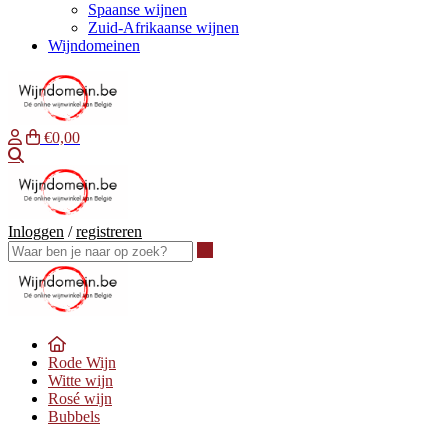
Spaanse wijnen
Zuid-Afrikaanse wijnen
Wijndomeinen
€0,00
Waar ben je naar op zoek?
Inloggen
/
registreren
Waar ben je naar op zoek?
Rode Wijn
Witte wijn
Rosé wijn
Bubbels