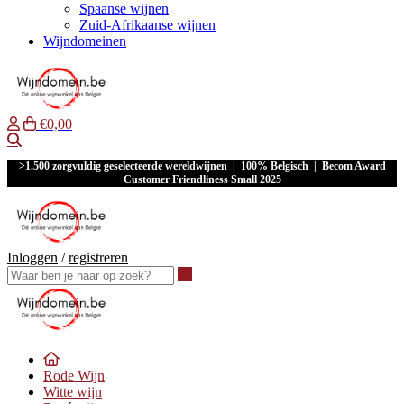
Spaanse wijnen
Zuid-Afrikaanse wijnen
Wijndomeinen
€0,00
Waar ben je naar op zoek?
>1.500 zorgvuldig geselecteerde wereldwijnen | 100% Belgisch | Becom Award
Customer Friendliness Small 2025
Inloggen
/
registreren
Waar ben je naar op zoek?
Rode Wijn
Witte wijn