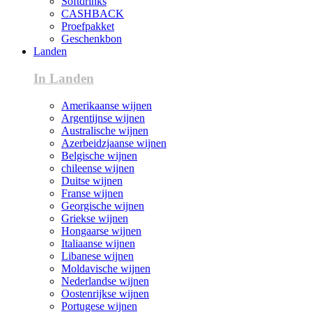
Softdrinks
CASHBACK
Proefpakket
Geschenkbon
Landen
In Landen
Amerikaanse wijnen
Argentijnse wijnen
Australische wijnen
Azerbeidzjaanse wijnen
Belgische wijnen
chileense wijnen
Duitse wijnen
Franse wijnen
Georgische wijnen
Griekse wijnen
Hongaarse wijnen
Italiaanse wijnen
Libanese wijnen
Moldavische wijnen
Nederlandse wijnen
Oostenrijkse wijnen
Portugese wijnen