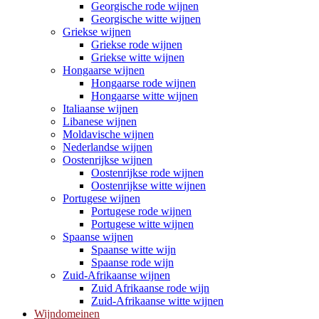
Georgische rode wijnen
Georgische witte wijnen
Griekse wijnen
Griekse rode wijnen
Griekse witte wijnen
Hongaarse wijnen
Hongaarse rode wijnen
Hongaarse witte wijnen
Italiaanse wijnen
Libanese wijnen
Moldavische wijnen
Nederlandse wijnen
Oostenrijkse wijnen
Oostenrijkse rode wijnen
Oostenrijkse witte wijnen
Portugese wijnen
Portugese rode wijnen
Portugese witte wijnen
Spaanse wijnen
Spaanse witte wijn
Spaanse rode wijn
Zuid-Afrikaanse wijnen
Zuid Afrikaanse rode wijn
Zuid-Afrikaanse witte wijnen
Wijndomeinen