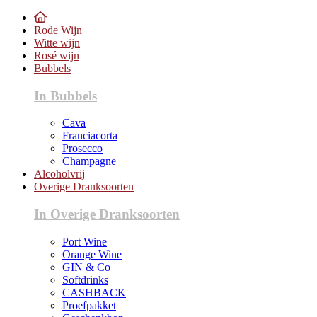
Rode Wijn
Witte wijn
Rosé wijn
Bubbels
In Bubbels
Cava
Franciacorta
Prosecco
Champagne
Alcoholvrij
Overige Dranksoorten
In Overige Dranksoorten
Port Wine
Orange Wine
GIN & Co
Softdrinks
CASHBACK
Proefpakket