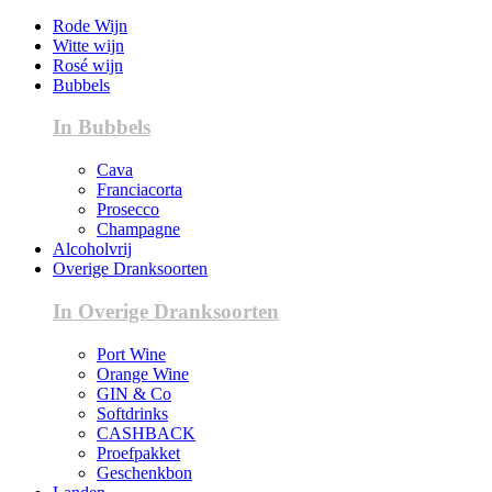
Rode Wijn
Witte wijn
Rosé wijn
Bubbels
In Bubbels
Cava
Franciacorta
Prosecco
Champagne
Alcoholvrij
Overige Dranksoorten
In Overige Dranksoorten
Port Wine
Orange Wine
GIN & Co
Softdrinks
CASHBACK
Proefpakket
Geschenkbon