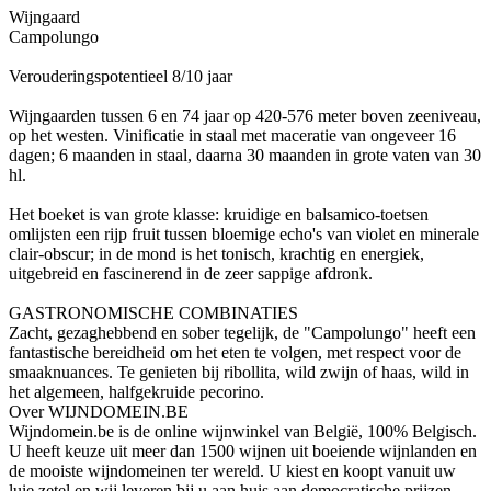
Wijngaard
Campolungo
Verouderingspotentieel 8/10 jaar
Wijngaarden tussen 6 en 74 jaar op 420-576 meter boven zeeniveau,
op het westen.
Vinificatie in staal met maceratie van ongeveer 16
dagen;
6 maanden in staal, daarna 30 maanden in grote vaten van 30
hl.
Het boeket is van grote klasse: kruidige en balsamico-toetsen
omlijsten een rijp fruit tussen bloemige echo's van violet en minerale
clair-obscur;
in de mond is het tonisch, krachtig en energiek,
uitgebreid en fascinerend in de zeer sappige afdronk.
GASTRONOMISCHE COMBINATIES
Zacht, gezaghebbend en sober tegelijk, de "Campolungo" heeft een
fantastische bereidheid om het eten te volgen, met respect voor de
smaaknuances. Te genieten bij
ribollita, wild zwijn of haas, wild in
het algemeen, halfgekruide pecorino.
Over WIJNDOMEIN.BE
Wijndomein.be is de online wijnwinkel van België, 100% Belgisch.
U heeft keuze uit meer dan 1500 wijnen uit boeiende wijnlanden en
de mooiste wijndomeinen ter wereld. U kiest en koopt vanuit uw
luie zetel en wij leveren bij u aan huis aan democratische prijzen.