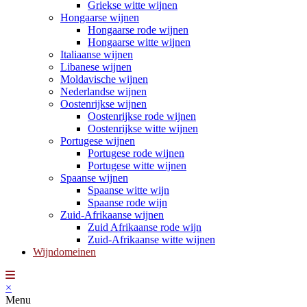
Griekse witte wijnen
Hongaarse wijnen
Hongaarse rode wijnen
Hongaarse witte wijnen
Italiaanse wijnen
Libanese wijnen
Moldavische wijnen
Nederlandse wijnen
Oostenrijkse wijnen
Oostenrijkse rode wijnen
Oostenrijkse witte wijnen
Portugese wijnen
Portugese rode wijnen
Portugese witte wijnen
Spaanse wijnen
Spaanse witte wijn
Spaanse rode wijn
Zuid-Afrikaanse wijnen
Zuid Afrikaanse rode wijn
Zuid-Afrikaanse witte wijnen
Wijndomeinen
×
Menu