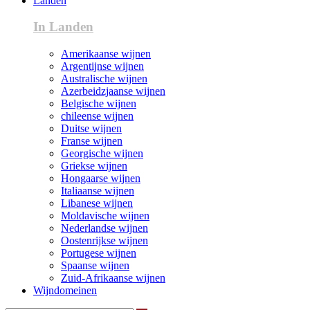
Landen
In Landen
Amerikaanse wijnen
Argentijnse wijnen
Australische wijnen
Azerbeidzjaanse wijnen
Belgische wijnen
chileense wijnen
Duitse wijnen
Franse wijnen
Georgische wijnen
Griekse wijnen
Hongaarse wijnen
Italiaanse wijnen
Libanese wijnen
Moldavische wijnen
Nederlandse wijnen
Oostenrijkse wijnen
Portugese wijnen
Spaanse wijnen
Zuid-Afrikaanse wijnen
Wijndomeinen