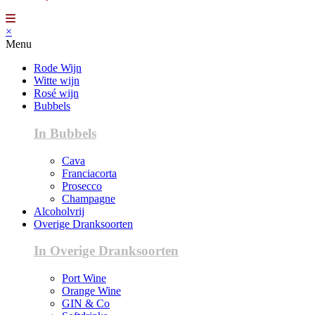
×
Menu
Rode Wijn
Witte wijn
Rosé wijn
Bubbels
In Bubbels
Cava
Franciacorta
Prosecco
Champagne
Alcoholvrij
Overige Dranksoorten
In Overige Dranksoorten
Port Wine
Orange Wine
GIN & Co