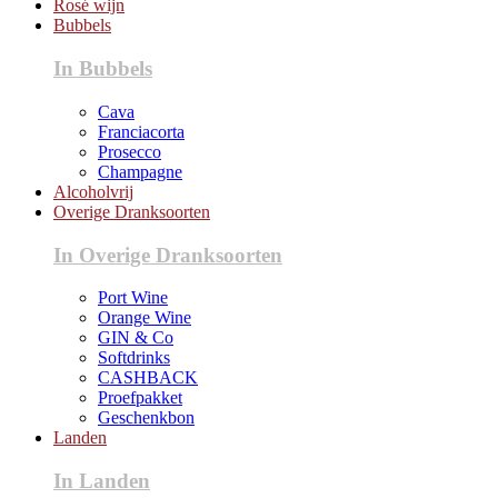
Rosé wijn
Bubbels
In Bubbels
Cava
Franciacorta
Prosecco
Champagne
Alcoholvrij
Overige Dranksoorten
In Overige Dranksoorten
Port Wine
Orange Wine
GIN & Co
Softdrinks
CASHBACK
Proefpakket
Geschenkbon
Landen
In Landen