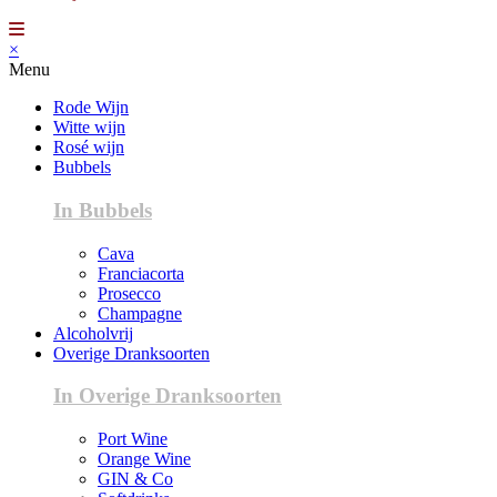
×
Menu
Rode Wijn
Witte wijn
Rosé wijn
Bubbels
In Bubbels
Cava
Franciacorta
Prosecco
Champagne
Alcoholvrij
Overige Dranksoorten
In Overige Dranksoorten
Port Wine
Orange Wine
GIN & Co