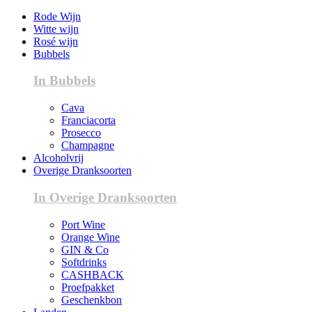
Rode Wijn
Witte wijn
Rosé wijn
Bubbels
In Bubbels
Cava
Franciacorta
Prosecco
Champagne
Alcoholvrij
Overige Dranksoorten
In Overige Dranksoorten
Port Wine
Orange Wine
GIN & Co
Softdrinks
CASHBACK
Proefpakket
Geschenkbon