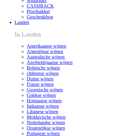
Softdrinks
CASHBACK
Proefpakket
Geschenkbon
Landen
In Landen
Amerikaanse wijnen
Argentijnse wijnen
Australische wijnen
Azerbeidzjaanse wijnen
Belgische wijnen
chileense wijnen
Duitse wijnen
Franse wijnen
Georgische wijnen
Griekse wijnen
Hongaarse wijnen
Italiaanse wijnen
Libanese wijnen
Moldavische wijnen
Nederlandse wijnen
Oostenrijkse wijnen
Portugese wijnen