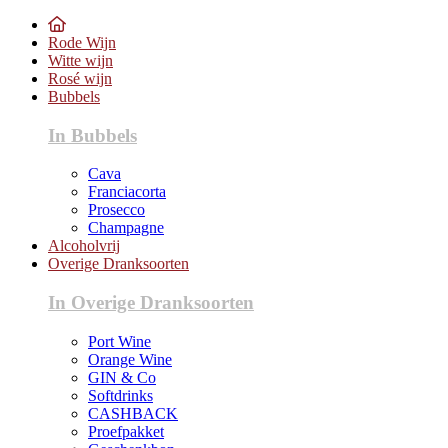
Rode Wijn
Witte wijn
Rosé wijn
Bubbels
In Bubbels
Cava
Franciacorta
Prosecco
Champagne
Alcoholvrij
Overige Dranksoorten
In Overige Dranksoorten
Port Wine
Orange Wine
GIN & Co
Softdrinks
CASHBACK
Proefpakket