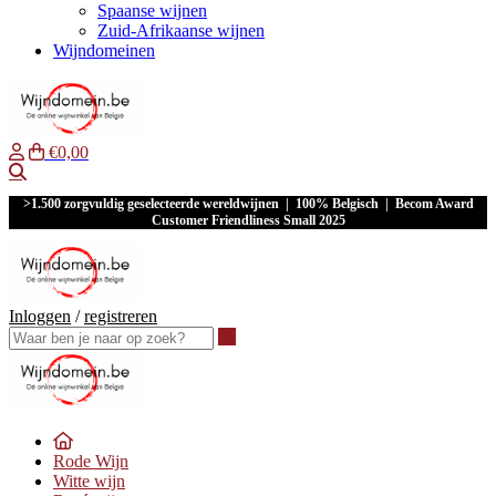
Spaanse wijnen
Zuid-Afrikaanse wijnen
Wijndomeinen
€0,00
Waar ben je naar op zoek?
>1.500 zorgvuldig geselecteerde wereldwijnen | 100% Belgisch | Becom Award
Customer Friendliness Small 2025
Inloggen
/
registreren
Waar ben je naar op zoek?
Rode Wijn
Witte wijn