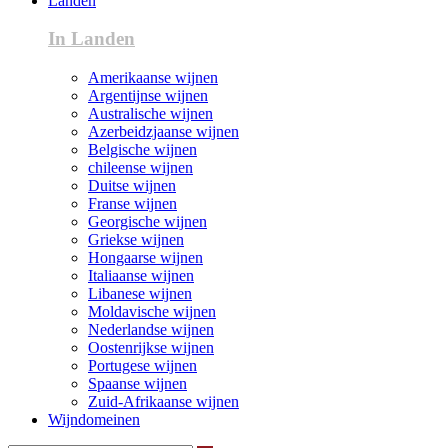
Landen
In Landen
Amerikaanse wijnen
Argentijnse wijnen
Australische wijnen
Azerbeidzjaanse wijnen
Belgische wijnen
chileense wijnen
Duitse wijnen
Franse wijnen
Georgische wijnen
Griekse wijnen
Hongaarse wijnen
Italiaanse wijnen
Libanese wijnen
Moldavische wijnen
Nederlandse wijnen
Oostenrijkse wijnen
Portugese wijnen
Spaanse wijnen
Zuid-Afrikaanse wijnen
Wijndomeinen