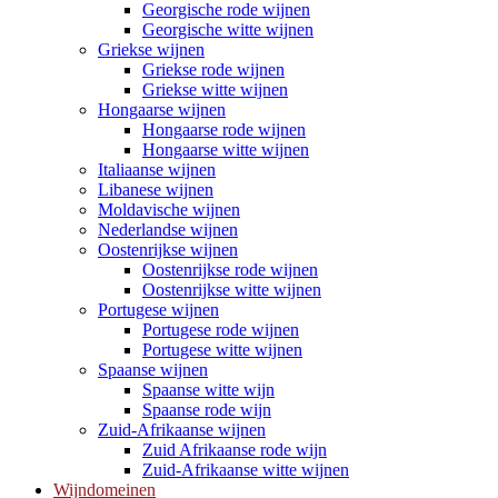
Georgische rode wijnen
Georgische witte wijnen
Griekse wijnen
Griekse rode wijnen
Griekse witte wijnen
Hongaarse wijnen
Hongaarse rode wijnen
Hongaarse witte wijnen
Italiaanse wijnen
Libanese wijnen
Moldavische wijnen
Nederlandse wijnen
Oostenrijkse wijnen
Oostenrijkse rode wijnen
Oostenrijkse witte wijnen
Portugese wijnen
Portugese rode wijnen
Portugese witte wijnen
Spaanse wijnen
Spaanse witte wijn
Spaanse rode wijn
Zuid-Afrikaanse wijnen
Zuid Afrikaanse rode wijn
Zuid-Afrikaanse witte wijnen
Wijndomeinen