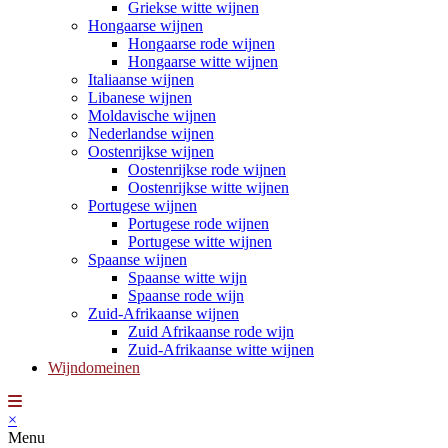
Griekse witte wijnen
Hongaarse wijnen
Hongaarse rode wijnen
Hongaarse witte wijnen
Italiaanse wijnen
Libanese wijnen
Moldavische wijnen
Nederlandse wijnen
Oostenrijkse wijnen
Oostenrijkse rode wijnen
Oostenrijkse witte wijnen
Portugese wijnen
Portugese rode wijnen
Portugese witte wijnen
Spaanse wijnen
Spaanse witte wijn
Spaanse rode wijn
Zuid-Afrikaanse wijnen
Zuid Afrikaanse rode wijn
Zuid-Afrikaanse witte wijnen
Wijndomeinen
×
Menu