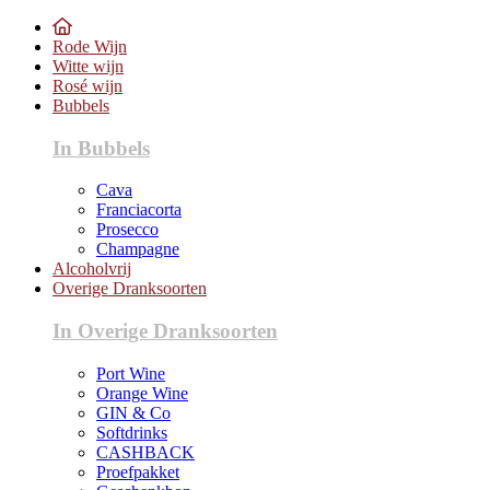
Rode Wijn
Witte wijn
Rosé wijn
Bubbels
In Bubbels
Cava
Franciacorta
Prosecco
Champagne
Alcoholvrij
Overige Dranksoorten
In Overige Dranksoorten
Port Wine
Orange Wine
GIN & Co
Softdrinks
CASHBACK
Proefpakket