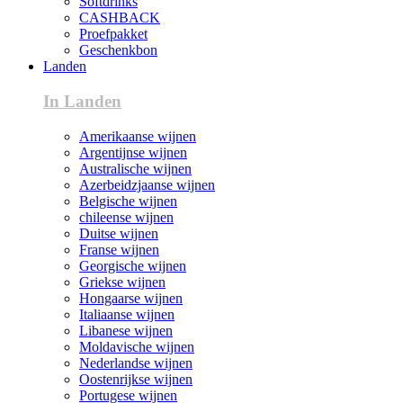
Softdrinks
CASHBACK
Proefpakket
Geschenkbon
Landen
In Landen
Amerikaanse wijnen
Argentijnse wijnen
Australische wijnen
Azerbeidzjaanse wijnen
Belgische wijnen
chileense wijnen
Duitse wijnen
Franse wijnen
Georgische wijnen
Griekse wijnen
Hongaarse wijnen
Italiaanse wijnen
Libanese wijnen
Moldavische wijnen
Nederlandse wijnen
Oostenrijkse wijnen
Portugese wijnen