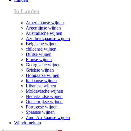
Landen
In Landen
Amerikaanse wijnen
Argentijnse wijnen
Australische wijnen
Azerbeidzjaanse wijnen
Belgische wijnen
chileense wijnen
Duitse wijnen
Franse wijnen
Georgische wijnen
Griekse wijnen
Hongaarse wijnen
Italiaanse wijnen
Libanese wijnen
Moldavische wijnen
Nederlandse wijnen
Oostenrijkse wijnen
Portugese wijnen
Spaanse wijnen
Zuid-Afrikaanse wijnen
Wijndomeinen