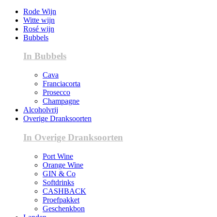
Rode Wijn
Witte wijn
Rosé wijn
Bubbels
In Bubbels
Cava
Franciacorta
Prosecco
Champagne
Alcoholvrij
Overige Dranksoorten
In Overige Dranksoorten
Port Wine
Orange Wine
GIN & Co
Softdrinks
CASHBACK
Proefpakket
Geschenkbon