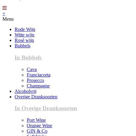
×
Menu
Rode Wijn
Witte wijn
Rosé wijn
Bubbels
In Bubbels
Cava
Franciacorta
Prosecco
Champagne
Alcoholvrij
Overige Dranksoorten
In Overige Dranksoorten
Port Wine
Orange Wine
GIN & Co