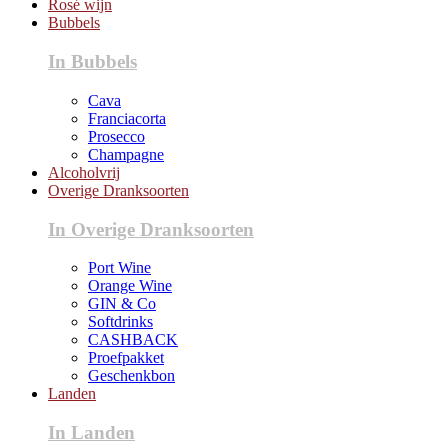
Rosé wijn
Bubbels
In Bubbels
Cava
Franciacorta
Prosecco
Champagne
Alcoholvrij
Overige Dranksoorten
In Overige Dranksoorten
Port Wine
Orange Wine
GIN & Co
Softdrinks
CASHBACK
Proefpakket
Geschenkbon
Landen
In Landen