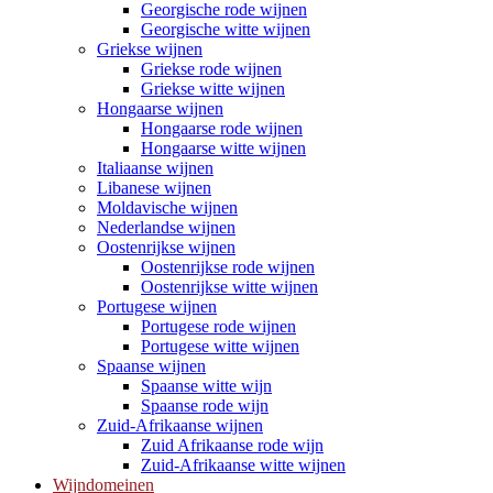
Georgische rode wijnen
Georgische witte wijnen
Griekse wijnen
Griekse rode wijnen
Griekse witte wijnen
Hongaarse wijnen
Hongaarse rode wijnen
Hongaarse witte wijnen
Italiaanse wijnen
Libanese wijnen
Moldavische wijnen
Nederlandse wijnen
Oostenrijkse wijnen
Oostenrijkse rode wijnen
Oostenrijkse witte wijnen
Portugese wijnen
Portugese rode wijnen
Portugese witte wijnen
Spaanse wijnen
Spaanse witte wijn
Spaanse rode wijn
Zuid-Afrikaanse wijnen
Zuid Afrikaanse rode wijn
Zuid-Afrikaanse witte wijnen
Wijndomeinen