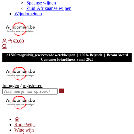
Spaanse wijnen
Zuid-Afrikaanse wijnen
Wijndomeinen
€0,00
Waar ben je naar op zoek?
>1.500 zorgvuldig geselecteerde wereldwijnen | 100% Belgisch | Becom Award
Customer Friendliness Small 2025
Inloggen
/
registreren
Waar ben je naar op zoek?
Rode Wijn
Witte wijn