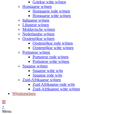
Griekse witte wijnen
Hongaarse wijnen
Hongaarse rode wijnen
Hongaarse witte wijnen
Italiaanse wijnen
Libanese wijnen
Moldavische wijnen
Nederlandse wijnen
Oostenrijkse wijnen
Oostenrijkse rode wijnen
Oostenrijkse witte wijnen
Portugese wijnen
Portugese rode wijnen
Portugese witte wijnen
Spaanse wijnen
Spaanse witte wijn
Spaanse rode wijn
Zuid-Afrikaanse wijnen
Zuid Afrikaanse rode wijn
Zuid-Afrikaanse witte wijnen
Wijndomeinen
×
Menu