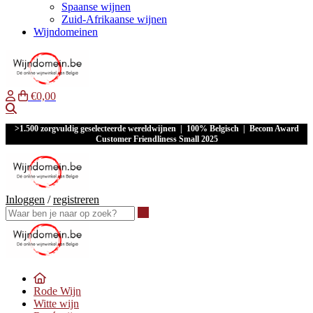
Spaanse wijnen
Zuid-Afrikaanse wijnen
Wijndomeinen
€0,00
Waar ben je naar op zoek?
>1.500 zorgvuldig geselecteerde wereldwijnen | 100% Belgisch | Becom Award
Customer Friendliness Small 2025
Inloggen
/
registreren
Waar ben je naar op zoek?
Rode Wijn
Witte wijn