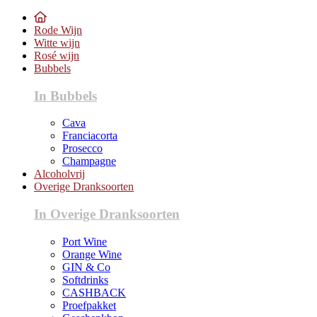
Rode Wijn
Witte wijn
Rosé wijn
Bubbels
In Bubbels
Cava
Franciacorta
Prosecco
Champagne
Alcoholvrij
Overige Dranksoorten
In Overige Dranksoorten
Port Wine
Orange Wine
GIN & Co
Softdrinks
CASHBACK
Proefpakket