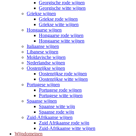
Georgische rode wijnen
Georgische witte wijnen
Griekse wijnen
Griekse rode wijnen
Griekse witte wijnen
Hongaarse wijnen
Hongaarse rode wijnen
Hongaarse witte wijnen
Italiaanse wijnen
Libanese wijnen
Moldavische wijnen
Nederlandse wijnen
Oostenrijkse wijnen
Oostenrijkse rode wijnen
Oostenrijkse witte wijnen
Portugese wijnen
Portugese rode wijnen
Portugese witte wijnen
Spaanse wijnen
Spaanse witte wijn
Spaanse rode wijn
Zuid-Afrikaanse wijnen
Zuid Afrikaanse rode wijn
Zuid-Afrikaanse witte wijnen
Wijndomeinen