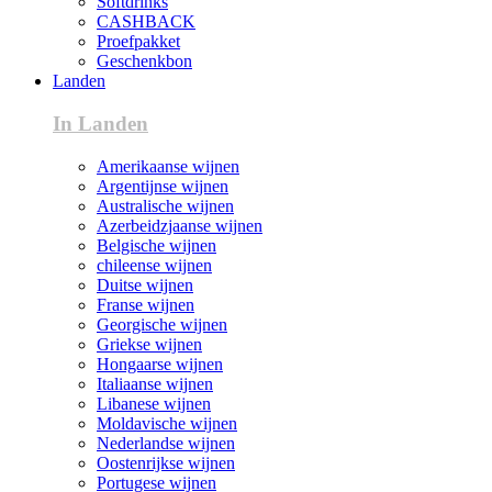
Softdrinks
CASHBACK
Proefpakket
Geschenkbon
Landen
In Landen
Amerikaanse wijnen
Argentijnse wijnen
Australische wijnen
Azerbeidzjaanse wijnen
Belgische wijnen
chileense wijnen
Duitse wijnen
Franse wijnen
Georgische wijnen
Griekse wijnen
Hongaarse wijnen
Italiaanse wijnen
Libanese wijnen
Moldavische wijnen
Nederlandse wijnen
Oostenrijkse wijnen
Portugese wijnen