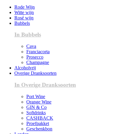
Rode Wijn
Witte wijn
Rosé wijn
Bubbels
In Bubbels
Cava
Franciacorta
Prosecco
Champagne
Alcoholvrij
Overige Dranksoorten
In Overige Dranksoorten
Port Wine
Orange Wine
GIN & Co
Softdrinks
CASHBACK
Proefpakket
Geschenkbon