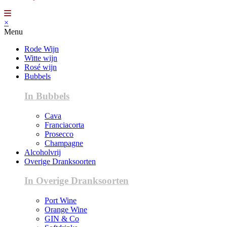
×
Menu
Rode Wijn
Witte wijn
Rosé wijn
Bubbels
In Bubbels
Cava
Franciacorta
Prosecco
Champagne
Alcoholvrij
Overige Dranksoorten
In Overige Dranksoorten
Port Wine
Orange Wine
GIN & Co