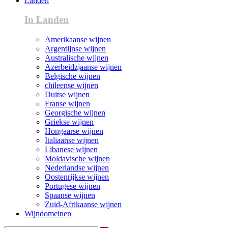
Landen
In Landen
Amerikaanse wijnen
Argentijnse wijnen
Australische wijnen
Azerbeidzjaanse wijnen
Belgische wijnen
chileense wijnen
Duitse wijnen
Franse wijnen
Georgische wijnen
Griekse wijnen
Hongaarse wijnen
Italiaanse wijnen
Libanese wijnen
Moldavische wijnen
Nederlandse wijnen
Oostenrijkse wijnen
Portugese wijnen
Spaanse wijnen
Zuid-Afrikaanse wijnen
Wijndomeinen