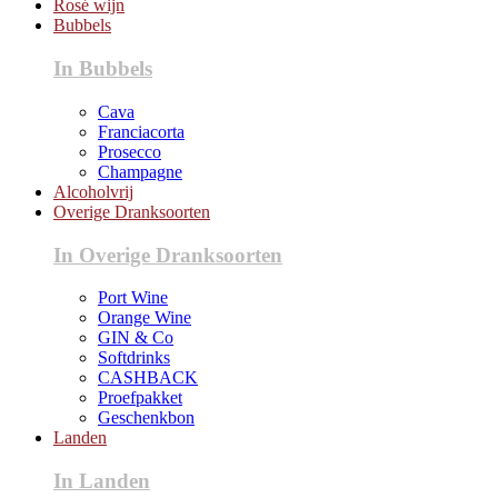
Rosé wijn
Bubbels
In Bubbels
Cava
Franciacorta
Prosecco
Champagne
Alcoholvrij
Overige Dranksoorten
In Overige Dranksoorten
Port Wine
Orange Wine
GIN & Co
Softdrinks
CASHBACK
Proefpakket
Geschenkbon
Landen
In Landen