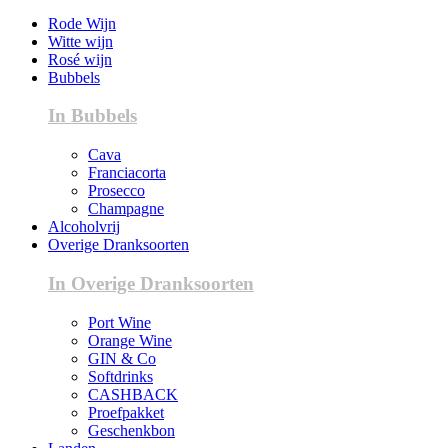
Rode Wijn
Witte wijn
Rosé wijn
Bubbels
In Bubbels
Cava
Franciacorta
Prosecco
Champagne
Alcoholvrij
Overige Dranksoorten
In Overige Dranksoorten
Port Wine
Orange Wine
GIN & Co
Softdrinks
CASHBACK
Proefpakket
Geschenkbon