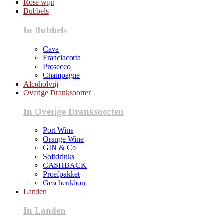
Rosé wijn
Bubbels
In Bubbels
Cava
Franciacorta
Prosecco
Champagne
Alcoholvrij
Overige Dranksoorten
In Overige Dranksoorten
Port Wine
Orange Wine
GIN & Co
Softdrinks
CASHBACK
Proefpakket
Geschenkbon
Landen
In Landen