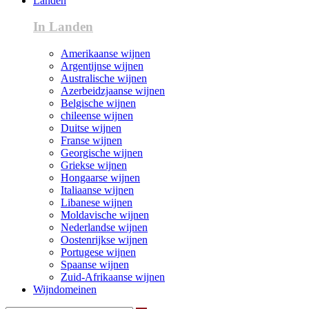
Landen
In Landen
Amerikaanse wijnen
Argentijnse wijnen
Australische wijnen
Azerbeidzjaanse wijnen
Belgische wijnen
chileense wijnen
Duitse wijnen
Franse wijnen
Georgische wijnen
Griekse wijnen
Hongaarse wijnen
Italiaanse wijnen
Libanese wijnen
Moldavische wijnen
Nederlandse wijnen
Oostenrijkse wijnen
Portugese wijnen
Spaanse wijnen
Zuid-Afrikaanse wijnen
Wijndomeinen