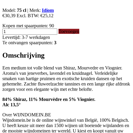
Model:
75 cl
|
Merk:
Idiom
€30,39
Excl. BTW:
€25,12
Kopen met spaarpunten:
90
Toevoegen
Levertijd: 3-7 werkdagen
Te ontvangen spaarpunten:
3
Omschrijving
Een medium tot volle blend van Shiraz, Mourvedre en Viognier.
Aroma's van jeneverbes, lavendel en kruidnagel. Verleidelijke
smaken van hartige pruimen en exotische kruiden dansen op het
gehemelte. Zachte fluweelzachte tannines en een lange rijke afdronk
zorgen voor een elegante wijn met echte belofte.
84% Shiraz, 11% Mourvèdre en 5% Viognier.
Alc 13,5°
Over WIJNDOMEIN.BE
Wijndomein.be is de online wijnwinkel van België, 100% Belgisch.
U heeft keuze uit meer dan 1500 wijnen uit boeiende wijnlanden en
de mooiste wijndomeinen ter wereld. U kiest en koopt vanuit uw