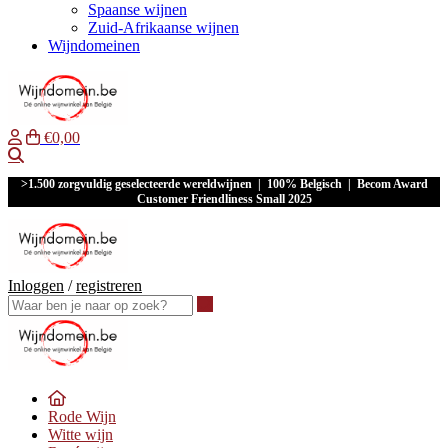
Spaanse wijnen
Zuid-Afrikaanse wijnen
Wijndomeinen
€0,00
Waar ben je naar op zoek?
>1.500 zorgvuldig geselecteerde wereldwijnen | 100% Belgisch | Becom Award
Customer Friendliness Small 2025
Inloggen
/
registreren
Waar ben je naar op zoek?
Rode Wijn
Witte wijn