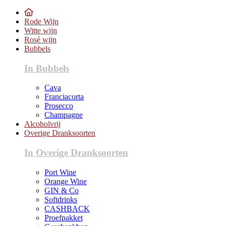
Rode Wijn
Witte wijn
Rosé wijn
Bubbels
In Bubbels
Cava
Franciacorta
Prosecco
Champagne
Alcoholvrij
Overige Dranksoorten
In Overige Dranksoorten
Port Wine
Orange Wine
GIN & Co
Softdrinks
CASHBACK
Proefpakket