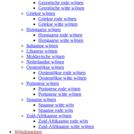
Georgische rode wijnen
Georgische witte wijnen
Griekse wijnen
Griekse rode wijnen
Griekse witte wijnen
Hongaarse wijnen
Hongaarse rode wijnen
Hongaarse witte wijnen
Italiaanse wijnen
Libanese wijnen
Moldavische wijnen
Nederlandse wijnen
Oostenrijkse wijnen
Oostenrijkse rode wijnen
Oostenrijkse witte wijnen
Portugese wijnen
Portugese rode wijnen
Portugese witte wijnen
Spaanse wijnen
Spaanse witte wijn
Spaanse rode wijn
Zuid-Afrikaanse wijnen
Zuid Afrikaanse rode wijn
Zuid-Afrikaanse witte wijnen
Wijndomeinen