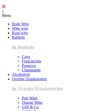
×
Menu
Rode Wijn
Witte wijn
Rosé wijn
Bubbels
In Bubbels
Cava
Franciacorta
Prosecco
Champagne
Alcoholvrij
Overige Dranksoorten
In Overige Dranksoorten
Port Wine
Orange Wine
GIN & Co