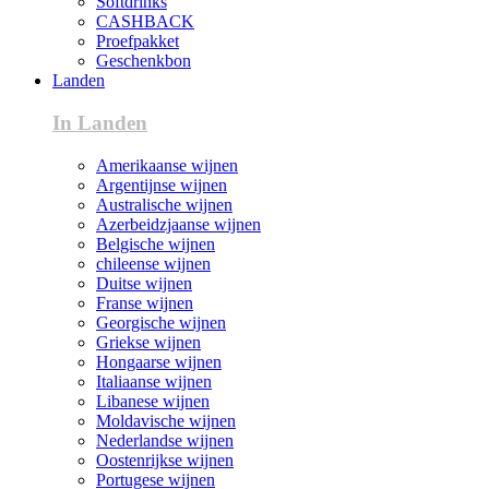
Softdrinks
CASHBACK
Proefpakket
Geschenkbon
Landen
In Landen
Amerikaanse wijnen
Argentijnse wijnen
Australische wijnen
Azerbeidzjaanse wijnen
Belgische wijnen
chileense wijnen
Duitse wijnen
Franse wijnen
Georgische wijnen
Griekse wijnen
Hongaarse wijnen
Italiaanse wijnen
Libanese wijnen
Moldavische wijnen
Nederlandse wijnen
Oostenrijkse wijnen
Portugese wijnen