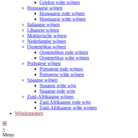
Griekse witte wijnen
Hongaarse wijnen
Hongaarse rode wijnen
Hongaarse witte wijnen
Italiaanse wijnen
Libanese wijnen
Moldavische wijnen
Nederlandse wijnen
Oostenrijkse wijnen
Oostenrijkse rode wijnen
Oostenrijkse witte wijnen
Portugese wijnen
Portugese rode wijnen
Portugese witte wijnen
Spaanse wijnen
Spaanse witte wijn
Spaanse rode wijn
Zuid-Afrikaanse wijnen
Zuid Afrikaanse rode wijn
Zuid-Afrikaanse witte wijnen
Wijndomeinen
×
Menu