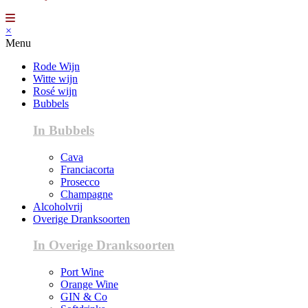
×
Menu
Rode Wijn
Witte wijn
Rosé wijn
Bubbels
In Bubbels
Cava
Franciacorta
Prosecco
Champagne
Alcoholvrij
Overige Dranksoorten
In Overige Dranksoorten
Port Wine
Orange Wine
GIN & Co