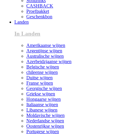
Softdrinks
CASHBACK
Proefpakket
Geschenkbon
Landen
In Landen
Amerikaanse wijnen
Argentijnse wijnen
Australische wijnen
Azerbeidzjaanse wijnen
Belgische wijnen
chileense wijnen
Duitse wijnen
Franse wijnen
Georgische wijnen
Griekse wijnen
Hongaarse wijnen
Italiaanse wijnen
Libanese wijnen
Moldavische wijnen
Nederlandse wijnen
Oostenrijkse wijnen
Portugese wijnen