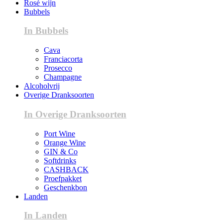
Rosé wijn
Bubbels
In Bubbels
Cava
Franciacorta
Prosecco
Champagne
Alcoholvrij
Overige Dranksoorten
In Overige Dranksoorten
Port Wine
Orange Wine
GIN & Co
Softdrinks
CASHBACK
Proefpakket
Geschenkbon
Landen
In Landen