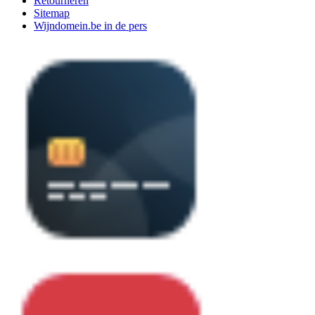
Retourneren
Sitemap
Wijndomein.be in de pers