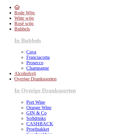
Rode Wijn
Witte wijn
Rosé wijn
Bubbels
In Bubbels
Cava
Franciacorta
Prosecco
Champagne
Alcoholvrij
Overige Dranksoorten
In Overige Dranksoorten
Port Wine
Orange Wine
GIN & Co
Softdrinks
CASHBACK
Proefpakket