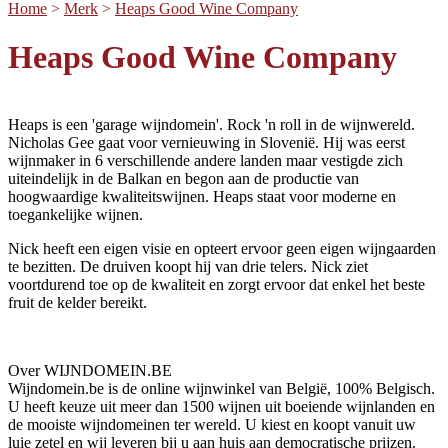
Home
>
Merk
>
Heaps Good Wine Company
Heaps Good Wine Company
Heaps is een 'garage wijndomein'. Rock 'n roll in de wijnwereld.
Nicholas Gee gaat voor vernieuwing in Slovenië. Hij was eerst
wijnmaker in 6 verschillende andere landen maar vestigde zich
uiteindelijk in de Balkan en begon aan de productie van
hoogwaardige kwaliteitswijnen. Heaps staat voor moderne en
toegankelijke wijnen.
Nick heeft een eigen visie en opteert ervoor geen eigen wijngaarden
te bezitten. De druiven koopt hij van drie telers. Nick ziet
voortdurend toe op de kwaliteit en zorgt ervoor dat enkel het beste
fruit de kelder bereikt.
Over WIJNDOMEIN.BE
Wijndomein.be is de online wijnwinkel van België, 100% Belgisch.
U heeft keuze uit meer dan 1500 wijnen uit boeiende wijnlanden en
de mooiste wijndomeinen ter wereld. U kiest en koopt vanuit uw
luie zetel en wij leveren bij u aan huis aan democratische prijzen.