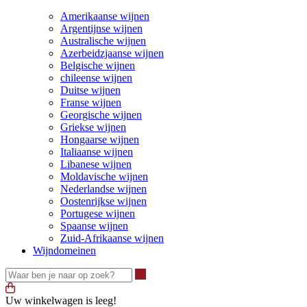
Amerikaanse wijnen
Argentijnse wijnen
Australische wijnen
Azerbeidzjaanse wijnen
Belgische wijnen
chileense wijnen
Duitse wijnen
Franse wijnen
Georgische wijnen
Griekse wijnen
Hongaarse wijnen
Italiaanse wijnen
Libanese wijnen
Moldavische wijnen
Nederlandse wijnen
Oostenrijkse wijnen
Portugese wijnen
Spaanse wijnen
Zuid-Afrikaanse wijnen
Wijndomeinen
Waar ben je naar op zoek?
Uw winkelwagen is leeg!