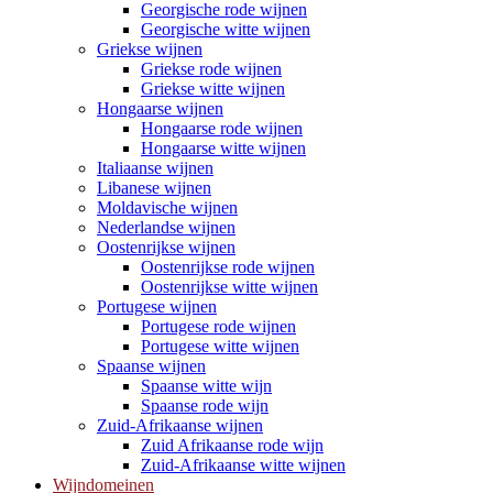
Georgische rode wijnen
Georgische witte wijnen
Griekse wijnen
Griekse rode wijnen
Griekse witte wijnen
Hongaarse wijnen
Hongaarse rode wijnen
Hongaarse witte wijnen
Italiaanse wijnen
Libanese wijnen
Moldavische wijnen
Nederlandse wijnen
Oostenrijkse wijnen
Oostenrijkse rode wijnen
Oostenrijkse witte wijnen
Portugese wijnen
Portugese rode wijnen
Portugese witte wijnen
Spaanse wijnen
Spaanse witte wijn
Spaanse rode wijn
Zuid-Afrikaanse wijnen
Zuid Afrikaanse rode wijn
Zuid-Afrikaanse witte wijnen
Wijndomeinen