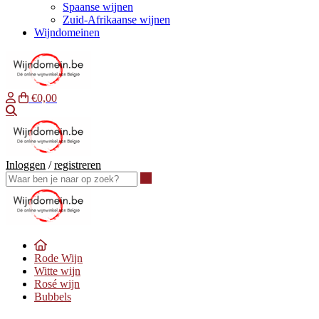
Spaanse wijnen
Zuid-Afrikaanse wijnen
Wijndomeinen
€0,00
Waar ben je naar op zoek?
Inloggen
/
registreren
Waar ben je naar op zoek?
Rode Wijn
Witte wijn
Rosé wijn
Bubbels