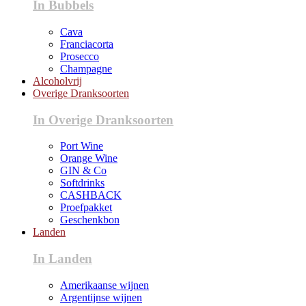
In Bubbels
Cava
Franciacorta
Prosecco
Champagne
Alcoholvrij
Overige Dranksoorten
In Overige Dranksoorten
Port Wine
Orange Wine
GIN & Co
Softdrinks
CASHBACK
Proefpakket
Geschenkbon
Landen
In Landen
Amerikaanse wijnen
Argentijnse wijnen