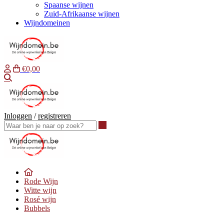
Spaanse wijnen
Zuid-Afrikaanse wijnen
Wijndomeinen
€0,00
Waar ben je naar op zoek?
Inloggen
/
registreren
Waar ben je naar op zoek?
Rode Wijn
Witte wijn
Rosé wijn
Bubbels