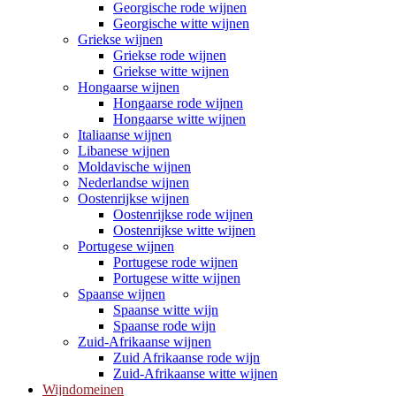
Georgische rode wijnen
Georgische witte wijnen
Griekse wijnen
Griekse rode wijnen
Griekse witte wijnen
Hongaarse wijnen
Hongaarse rode wijnen
Hongaarse witte wijnen
Italiaanse wijnen
Libanese wijnen
Moldavische wijnen
Nederlandse wijnen
Oostenrijkse wijnen
Oostenrijkse rode wijnen
Oostenrijkse witte wijnen
Portugese wijnen
Portugese rode wijnen
Portugese witte wijnen
Spaanse wijnen
Spaanse witte wijn
Spaanse rode wijn
Zuid-Afrikaanse wijnen
Zuid Afrikaanse rode wijn
Zuid-Afrikaanse witte wijnen
Wijndomeinen