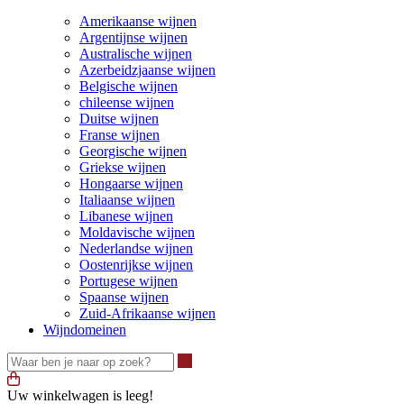
Amerikaanse wijnen
Argentijnse wijnen
Australische wijnen
Azerbeidzjaanse wijnen
Belgische wijnen
chileense wijnen
Duitse wijnen
Franse wijnen
Georgische wijnen
Griekse wijnen
Hongaarse wijnen
Italiaanse wijnen
Libanese wijnen
Moldavische wijnen
Nederlandse wijnen
Oostenrijkse wijnen
Portugese wijnen
Spaanse wijnen
Zuid-Afrikaanse wijnen
Wijndomeinen
Waar ben je naar op zoek?
Uw winkelwagen is leeg!