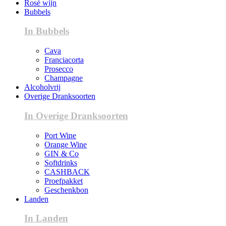
Rosé wijn
Bubbels
In Bubbels
Cava
Franciacorta
Prosecco
Champagne
Alcoholvrij
Overige Dranksoorten
In Overige Dranksoorten
Port Wine
Orange Wine
GIN & Co
Softdrinks
CASHBACK
Proefpakket
Geschenkbon
Landen
In Landen