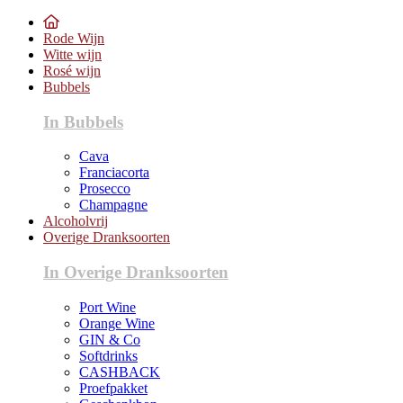
Rode Wijn
Witte wijn
Rosé wijn
Bubbels
In Bubbels
Cava
Franciacorta
Prosecco
Champagne
Alcoholvrij
Overige Dranksoorten
In Overige Dranksoorten
Port Wine
Orange Wine
GIN & Co
Softdrinks
CASHBACK
Proefpakket