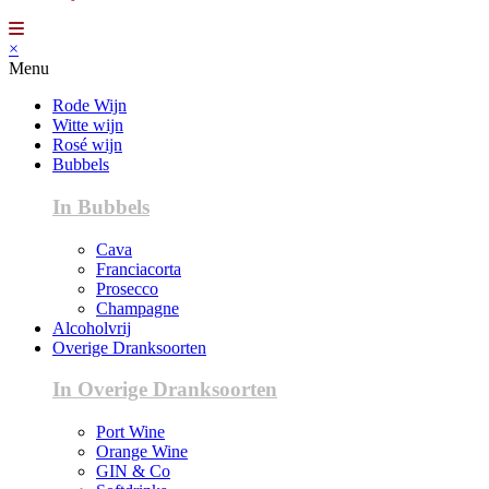
×
Menu
Rode Wijn
Witte wijn
Rosé wijn
Bubbels
In Bubbels
Cava
Franciacorta
Prosecco
Champagne
Alcoholvrij
Overige Dranksoorten
In Overige Dranksoorten
Port Wine
Orange Wine
GIN & Co