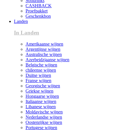
Softdrinks
CASHBACK
Proefpakket
Geschenkbon
Landen
In Landen
Amerikaanse wijnen
Argentijnse wijnen
Australische wijnen
Azerbeidzjaanse wijnen
Belgische wijnen
chileense wijnen
Duitse wijnen
Franse wijnen
Georgische wijnen
Griekse wijnen
Hongaarse wijnen
Italiaanse wijnen
Libanese wijnen
Moldavische wijnen
Nederlandse wijnen
Oostenrijkse wijnen
Portugese wijnen