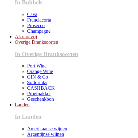
In Bubbels
Cava
Franciacorta
Prosecco
Champagne
Alcoholvrij
Overige Dranksoorten
In Overige Dranksoorten
Port Wine
Orange Wine
GIN & Co
Softdrinks
CASHBACK
Proefpakket
Geschenkbon
Landen
In Landen
Amerikaanse wijnen
Argentijnse wijnen