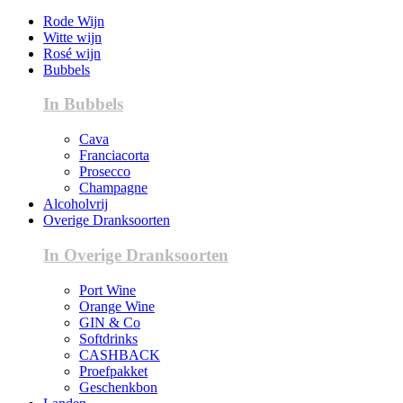
Rode Wijn
Witte wijn
Rosé wijn
Bubbels
In Bubbels
Cava
Franciacorta
Prosecco
Champagne
Alcoholvrij
Overige Dranksoorten
In Overige Dranksoorten
Port Wine
Orange Wine
GIN & Co
Softdrinks
CASHBACK
Proefpakket
Geschenkbon