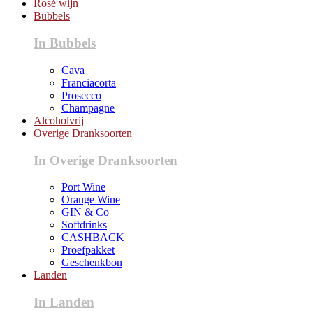
Rosé wijn
Bubbels
In Bubbels
Cava
Franciacorta
Prosecco
Champagne
Alcoholvrij
Overige Dranksoorten
In Overige Dranksoorten
Port Wine
Orange Wine
GIN & Co
Softdrinks
CASHBACK
Proefpakket
Geschenkbon
Landen
In Landen