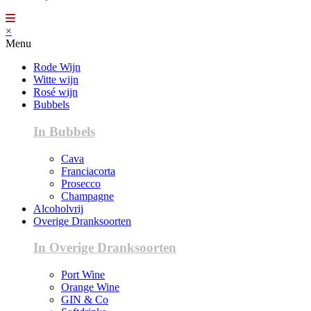
×
Menu
Rode Wijn
Witte wijn
Rosé wijn
Bubbels
In Bubbels
Cava
Franciacorta
Prosecco
Champagne
Alcoholvrij
Overige Dranksoorten
In Overige Dranksoorten
Port Wine
Orange Wine
GIN & Co