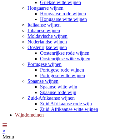
Griekse witte wijnen
Hongaarse wijnen
Hongaarse rode wijnen
Hongaarse witte wijnen
Italiaanse wijnen
Libanese wijnen
Moldavische wijnen
Nederlandse wijnen
Oostenrijkse wijnen
Oostenrijkse rode wijnen
Oostenrijkse witte wijnen
Portugese wijnen
Portugese rode wijnen
Portugese witte wijnen
Spaanse wijnen
Spaanse witte wijn
Spaanse rode wijn
Zuid-Afrikaanse wijnen
Zuid Afrikaanse rode wijn
Zuid-Afrikaanse witte wijnen
Wijndomeinen
×
Menu