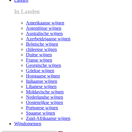
Landen
In Landen
Amerikaanse wijnen
Argentijnse wijnen
Australische wijnen
Azerbeidzjaanse wijnen
Belgische wijnen
chileense wijnen
Duitse wijnen
Franse wijnen
Georgische wijnen
Griekse wijnen
Hongaarse wijnen
Italiaanse wijnen
Libanese wijnen
Moldavische wijnen
Nederlandse wijnen
Oostenrijkse wijnen
Portugese wijnen
Spaanse wijnen
Zuid-Afrikaanse wijnen
Wijndomeinen