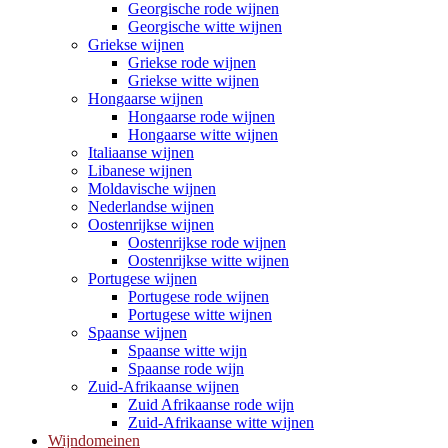
Georgische rode wijnen
Georgische witte wijnen
Griekse wijnen
Griekse rode wijnen
Griekse witte wijnen
Hongaarse wijnen
Hongaarse rode wijnen
Hongaarse witte wijnen
Italiaanse wijnen
Libanese wijnen
Moldavische wijnen
Nederlandse wijnen
Oostenrijkse wijnen
Oostenrijkse rode wijnen
Oostenrijkse witte wijnen
Portugese wijnen
Portugese rode wijnen
Portugese witte wijnen
Spaanse wijnen
Spaanse witte wijn
Spaanse rode wijn
Zuid-Afrikaanse wijnen
Zuid Afrikaanse rode wijn
Zuid-Afrikaanse witte wijnen
Wijndomeinen