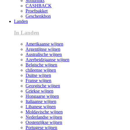
Softdrinks
CASHBACK
Proefpakket
Geschenkbon
Landen
In Landen
Amerikaanse wijnen
Argentijnse wijnen
Australische wijnen
Azerbeidzjaanse wijnen
Belgische wijnen
chileense wijnen
Duitse wijnen
Franse wijnen
Georgische wijnen
Griekse wijnen
Hongaarse wijnen
Italiaanse wijnen
Libanese wijnen
Moldavische wijnen
Nederlandse wijnen
Oostenrijkse wijnen
Portugese wijnen