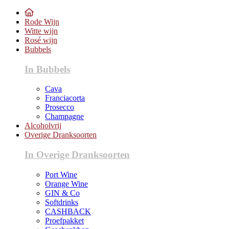
Rode Wijn
Witte wijn
Rosé wijn
Bubbels
In Bubbels
Cava
Franciacorta
Prosecco
Champagne
Alcoholvrij
Overige Dranksoorten
In Overige Dranksoorten
Port Wine
Orange Wine
GIN & Co
Softdrinks
CASHBACK
Proefpakket