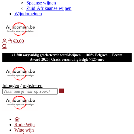
Spaanse wijnen
Zuid-Afrikaanse wijnen
Wijndomeinen
€0,00
Waar ben je naar op zoek?
>1.500 zorgvuldig geselecteerde wereldwijnen | 100% Belgisch | Becom
Award 2025 | Gratis verzending Belgie >125 euro
Inloggen
/
registreren
Waar ben je naar op zoek?
Rode Wijn
Witte wijn