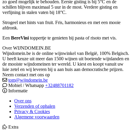
zo goed mogelijk te behouden. Eerste gisting is bij 5°C en de
schillen blijven maximaal 5 uur in de most. Verdere gisting en
verfijning in stalen vaten bij 18°C.
Strogeel met hints van fruit. Fris, harmonieus en met een mooie
afdronk.
Een
BereVini
toppertje te genieten bij pasta of risoto met vis.
Over WIJNDOMEIN.BE
Wijndomein.be is de online wijnwinkel van België, 100% Belgisch.
U heeft keuze uit meer dan 1500 wijnen uit boeiende wijnlanden en
de mooiste wijndomeinen ter wereld. U kiest en koopt vanuit uw
luie zetel en wij leveren bij u aan huis aan democratische prijzen.
Neem contact met ons op
tom@wijndomein.be
Mobiel / Whatsapp
+32488701182
Informatie
Over ons
Verzenden of ophalen
Privacy & Cookies
Algemene voorwaarden
Extra