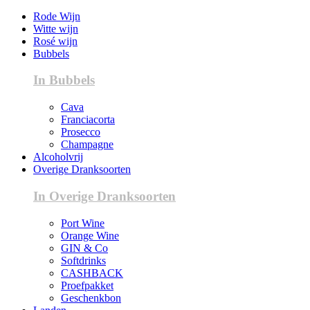
Rode Wijn
Witte wijn
Rosé wijn
Bubbels
In Bubbels
Cava
Franciacorta
Prosecco
Champagne
Alcoholvrij
Overige Dranksoorten
In Overige Dranksoorten
Port Wine
Orange Wine
GIN & Co
Softdrinks
CASHBACK
Proefpakket
Geschenkbon