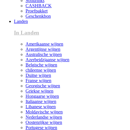
Softdrinks
CASHBACK
Proefpakket
Geschenkbon
Landen
In Landen
Amerikaanse wijnen
Argentijnse wijnen
Australische wijnen
Azerbeidzjaanse wijnen
Belgische wijnen
chileense wijnen
Duitse wijnen
Franse wijnen
Georgische wijnen
Griekse wijnen
Hongaarse wijnen
Italiaanse wijnen
Libanese wijnen
Moldavische wijnen
Nederlandse wijnen
Oostenrijkse wijnen
Portugese wijnen