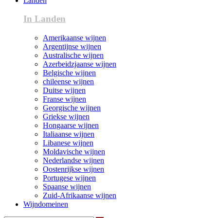
Landen
In Landen
Amerikaanse wijnen
Argentijnse wijnen
Australische wijnen
Azerbeidzjaanse wijnen
Belgische wijnen
chileense wijnen
Duitse wijnen
Franse wijnen
Georgische wijnen
Griekse wijnen
Hongaarse wijnen
Italiaanse wijnen
Libanese wijnen
Moldavische wijnen
Nederlandse wijnen
Oostenrijkse wijnen
Portugese wijnen
Spaanse wijnen
Zuid-Afrikaanse wijnen
Wijndomeinen