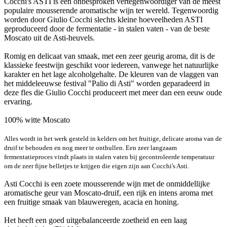
Cocchi's ASTI is een onbesproken vertegenwoordiger van de meest
populaire mousserende aromatische wijn ter wereld. Tegenwoordig
worden door Giulio Cocchi slechts kleine hoeveelheden ASTI
geproduceerd door de fermentatie - in stalen vaten - van de beste
Moscato uit de Asti-heuvels.
Romig en delicaat van smaak, met een zeer geurig aroma, dit is de
klassieke feestwijn geschikt voor iedereen, vanwege het natuurlijke
karakter en het lage alcoholgehalte. De kleuren van de vlaggen van
het middeleeuwse festival "Palio di Asti" worden geparadeerd in
deze fles die Giulio Cocchi produceert met meer dan een eeuw oude
ervaring.
100% witte Moscato
Alles wordt in het werk gesteld in kelders om het fruitige, delicate aroma van de
druif te behouden en nog meer te onthullen. Een zeer langzaam
fermentatieproces vindt plaats in stalen vaten bij gecontroleerde temperatuur
om de zeer fijne belletjes te krijgen die eigen zijn aan Cocchi's Asti.
Asti Cocchi is een zoete mousserende wijn met de onmiddellijke
aromatische geur van Moscato-druif, een rijk en intens aroma met
een fruitige smaak van blauweregen, acacia en honing.
Het heeft een goed uitgebalanceerde zoetheid en een laag