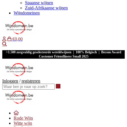
Spaanse wijnen
Zuid-Afrikaanse wijnen
Wijndomeinen
€0,00
Waar ben je naar op zoek?
>1.500 zorgvuldig geselecteerde wereldwijnen | 100% Belgisch | Becom Award
Customer Friendliness Small 2025
Inloggen
/
registreren
Waar ben je naar op zoek?
Rode Wijn
Witte wijn