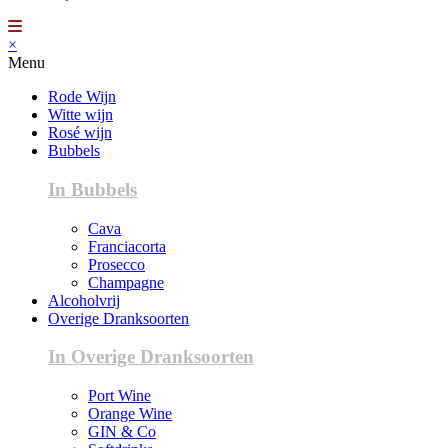
×
Menu
Rode Wijn
Witte wijn
Rosé wijn
Bubbels
In Bubbels
Cava
Franciacorta
Prosecco
Champagne
Alcoholvrij
Overige Dranksoorten
In Overige Dranksoorten
Port Wine
Orange Wine
GIN & Co