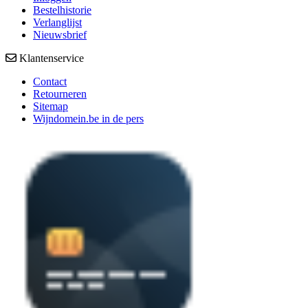
Bestelhistorie
Verlanglijst
Nieuwsbrief
Klantenservice
Contact
Retourneren
Sitemap
Wijndomein.be in de pers