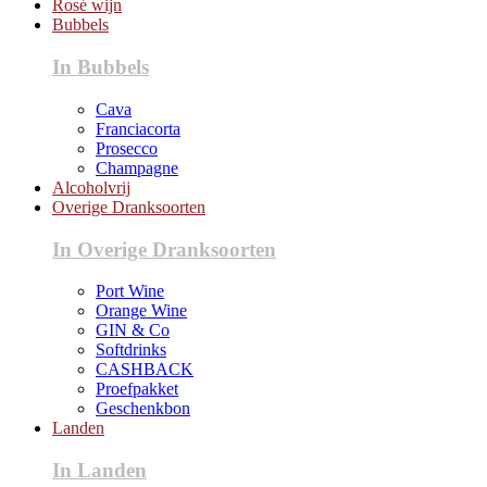
Rosé wijn
Bubbels
In Bubbels
Cava
Franciacorta
Prosecco
Champagne
Alcoholvrij
Overige Dranksoorten
In Overige Dranksoorten
Port Wine
Orange Wine
GIN & Co
Softdrinks
CASHBACK
Proefpakket
Geschenkbon
Landen
In Landen