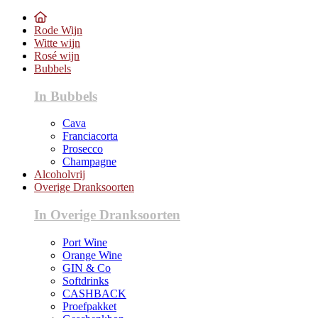
Rode Wijn
Witte wijn
Rosé wijn
Bubbels
In Bubbels
Cava
Franciacorta
Prosecco
Champagne
Alcoholvrij
Overige Dranksoorten
In Overige Dranksoorten
Port Wine
Orange Wine
GIN & Co
Softdrinks
CASHBACK
Proefpakket