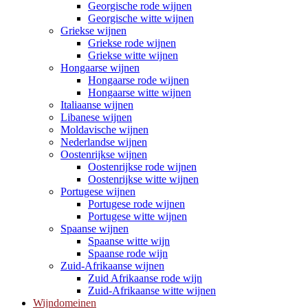
Georgische rode wijnen
Georgische witte wijnen
Griekse wijnen
Griekse rode wijnen
Griekse witte wijnen
Hongaarse wijnen
Hongaarse rode wijnen
Hongaarse witte wijnen
Italiaanse wijnen
Libanese wijnen
Moldavische wijnen
Nederlandse wijnen
Oostenrijkse wijnen
Oostenrijkse rode wijnen
Oostenrijkse witte wijnen
Portugese wijnen
Portugese rode wijnen
Portugese witte wijnen
Spaanse wijnen
Spaanse witte wijn
Spaanse rode wijn
Zuid-Afrikaanse wijnen
Zuid Afrikaanse rode wijn
Zuid-Afrikaanse witte wijnen
Wijndomeinen