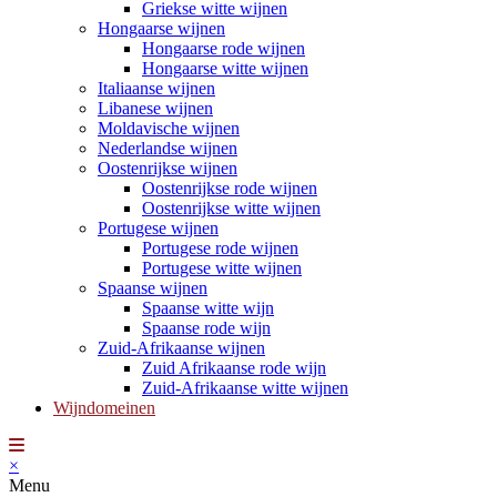
Griekse witte wijnen
Hongaarse wijnen
Hongaarse rode wijnen
Hongaarse witte wijnen
Italiaanse wijnen
Libanese wijnen
Moldavische wijnen
Nederlandse wijnen
Oostenrijkse wijnen
Oostenrijkse rode wijnen
Oostenrijkse witte wijnen
Portugese wijnen
Portugese rode wijnen
Portugese witte wijnen
Spaanse wijnen
Spaanse witte wijn
Spaanse rode wijn
Zuid-Afrikaanse wijnen
Zuid Afrikaanse rode wijn
Zuid-Afrikaanse witte wijnen
Wijndomeinen
×
Menu