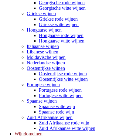
Georgische rode wijnen
Georgische witte wijnen
Griekse wijnen
Griekse rode wijnen
Griekse witte wijnen
Hongaarse wijnen
Hongaarse rode wijnen
Hongaarse witte wijnen
Italiaanse wijnen
Libanese wijnen
Moldavische wijnen
Nederlandse wijnen
Oostenrijkse wijnen
Oostenrijkse rode wijnen
Oostenrijkse witte wijnen
Portugese wijnen
Portugese rode wijnen
Portugese witte wijnen
Spaanse wijnen
Spaanse witte wijn
Spaanse rode wijn
Zuid-Afrikaanse wijnen
Zuid Afrikaanse rode wijn
Zuid-Afrikaanse witte wijnen
Wijndomeinen