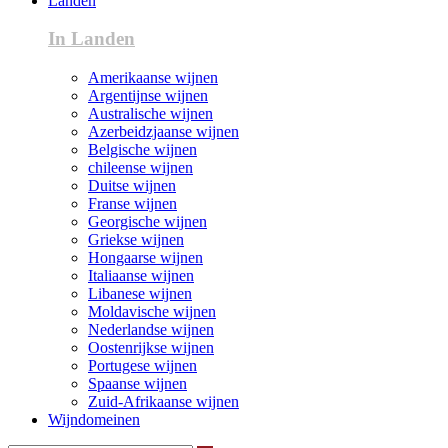
Landen
In Landen
Amerikaanse wijnen
Argentijnse wijnen
Australische wijnen
Azerbeidzjaanse wijnen
Belgische wijnen
chileense wijnen
Duitse wijnen
Franse wijnen
Georgische wijnen
Griekse wijnen
Hongaarse wijnen
Italiaanse wijnen
Libanese wijnen
Moldavische wijnen
Nederlandse wijnen
Oostenrijkse wijnen
Portugese wijnen
Spaanse wijnen
Zuid-Afrikaanse wijnen
Wijndomeinen