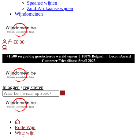
Spaanse wijnen
Zuid-Afrikaanse wijnen
Wijndomeinen
€0,00
Waar ben je naar op zoek?
>1.500 zorgvuldig geselecteerde wereldwijnen | 100% Belgisch | Becom Award
Customer Friendliness Small 2025
Inloggen
/
registreren
Waar ben je naar op zoek?
Rode Wijn
Witte wijn