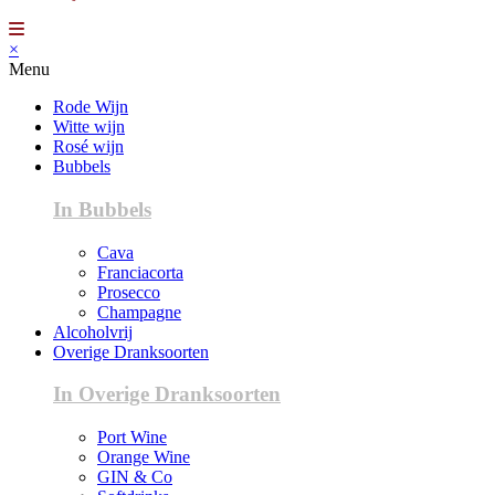
×
Menu
Rode Wijn
Witte wijn
Rosé wijn
Bubbels
In Bubbels
Cava
Franciacorta
Prosecco
Champagne
Alcoholvrij
Overige Dranksoorten
In Overige Dranksoorten
Port Wine
Orange Wine
GIN & Co