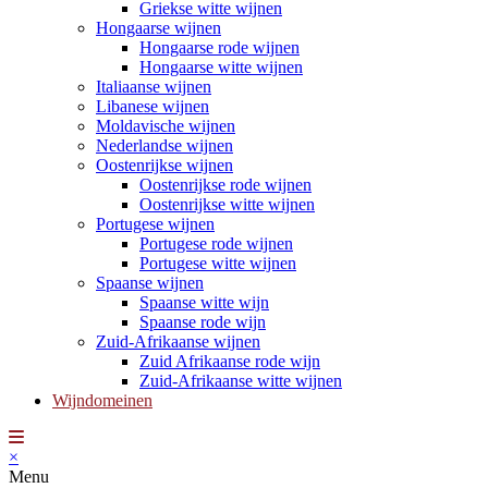
Griekse witte wijnen
Hongaarse wijnen
Hongaarse rode wijnen
Hongaarse witte wijnen
Italiaanse wijnen
Libanese wijnen
Moldavische wijnen
Nederlandse wijnen
Oostenrijkse wijnen
Oostenrijkse rode wijnen
Oostenrijkse witte wijnen
Portugese wijnen
Portugese rode wijnen
Portugese witte wijnen
Spaanse wijnen
Spaanse witte wijn
Spaanse rode wijn
Zuid-Afrikaanse wijnen
Zuid Afrikaanse rode wijn
Zuid-Afrikaanse witte wijnen
Wijndomeinen
×
Menu