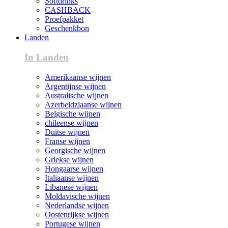
Softdrinks
CASHBACK
Proefpakket
Geschenkbon
Landen
In Landen
Amerikaanse wijnen
Argentijnse wijnen
Australische wijnen
Azerbeidzjaanse wijnen
Belgische wijnen
chileense wijnen
Duitse wijnen
Franse wijnen
Georgische wijnen
Griekse wijnen
Hongaarse wijnen
Italiaanse wijnen
Libanese wijnen
Moldavische wijnen
Nederlandse wijnen
Oostenrijkse wijnen
Portugese wijnen