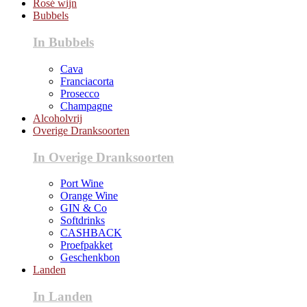
Rosé wijn
Bubbels
In Bubbels
Cava
Franciacorta
Prosecco
Champagne
Alcoholvrij
Overige Dranksoorten
In Overige Dranksoorten
Port Wine
Orange Wine
GIN & Co
Softdrinks
CASHBACK
Proefpakket
Geschenkbon
Landen
In Landen