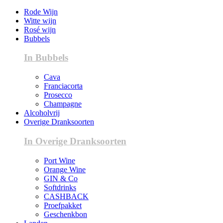
Rode Wijn
Witte wijn
Rosé wijn
Bubbels
In Bubbels
Cava
Franciacorta
Prosecco
Champagne
Alcoholvrij
Overige Dranksoorten
In Overige Dranksoorten
Port Wine
Orange Wine
GIN & Co
Softdrinks
CASHBACK
Proefpakket
Geschenkbon