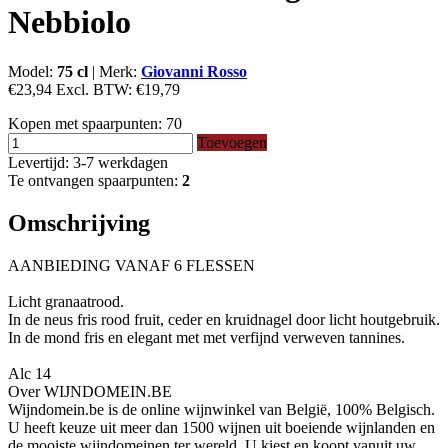
Nebbiolo
Model:
75 cl
|
Merk:
Giovanni Rosso
€23,94
Excl. BTW:
€19,79
Kopen met spaarpunten:
70
Toevoegen
Levertijd: 3-7 werkdagen
Te ontvangen spaarpunten:
2
Omschrijving
AANBIEDING VANAF 6 FLESSEN
Licht granaatrood.
In de neus fris rood fruit, ceder en kruidnagel door licht houtgebruik.
In de mond fris en elegant met met verfijnd verweven tannines.
Alc 14
Over WIJNDOMEIN.BE
Wijndomein.be is de online wijnwinkel van België, 100% Belgisch.
U heeft keuze uit meer dan 1500 wijnen uit boeiende wijnlanden en
de mooiste wijndomeinen ter wereld. U kiest en koopt vanuit uw