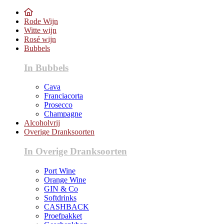
Rode Wijn
Witte wijn
Rosé wijn
Bubbels
In Bubbels
Cava
Franciacorta
Prosecco
Champagne
Alcoholvrij
Overige Dranksoorten
In Overige Dranksoorten
Port Wine
Orange Wine
GIN & Co
Softdrinks
CASHBACK
Proefpakket