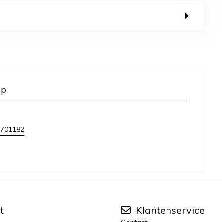
op
8701182
t
Klantenservice
Contact