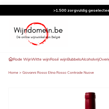
>1.500 zorgvuldig geselecte
Rode Wijn
Witte wijn
Rosé wijn
Bubbels
Alcoholvrij
Overi
Home
>
Giovanni Rosso Etna Rosso Contrade Nuove