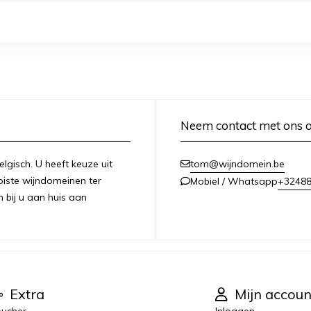
Neem contact met ons 
lgisch. U heeft keuze uit
tom@wijndomein.be
iste wijndomeinen ter
+3248
Mobiel / Whatsapp
n bij u aan huis aan
Extra
Mijn accoun
ucher
Inloggen