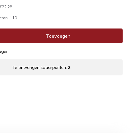
€22,28
nten:
110
Toevoegen
dagen
Te ontvangen spaarpunten:
2