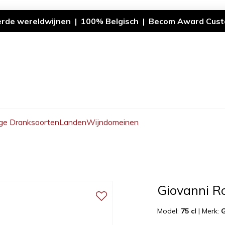
erde wereldwijnen | 100% Belgisch | Becom Award Cust
ge Dranksoorten
Landen
Wijndomeinen
Giovanni R
Model:
75 cl
|
Merk:
G