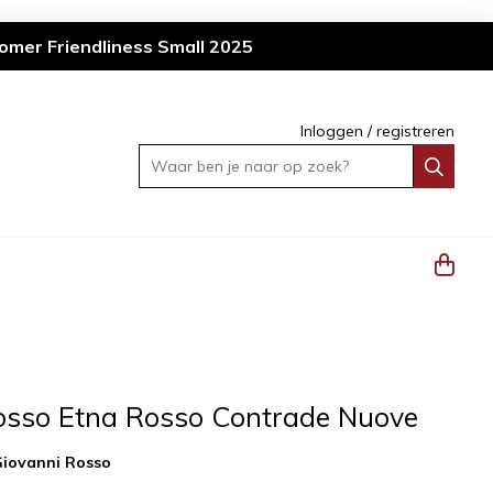
omer Friendliness Small 2025
Inloggen
/
registreren
Waar ben je naar op zoek?
osso Etna Rosso Contrade Nuove
iovanni Rosso