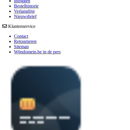
Inloggen
Bestelhistorie
Verlanglijst
Nieuwsbrief
Klantenservice
Contact
Retourneren
Sitemap
Wijndomein.be in de pers