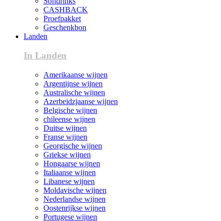
Softdrinks
CASHBACK
Proefpakket
Geschenkbon
Landen
In Landen
Amerikaanse wijnen
Argentijnse wijnen
Australische wijnen
Azerbeidzjaanse wijnen
Belgische wijnen
chileense wijnen
Duitse wijnen
Franse wijnen
Georgische wijnen
Griekse wijnen
Hongaarse wijnen
Italiaanse wijnen
Libanese wijnen
Moldavische wijnen
Nederlandse wijnen
Oostenrijkse wijnen
Portugese wijnen