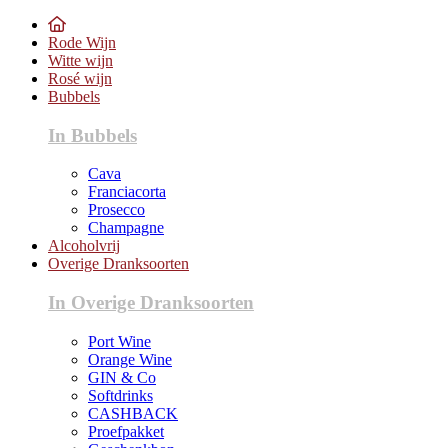
Rode Wijn
Witte wijn
Rosé wijn
Bubbels
In Bubbels
Cava
Franciacorta
Prosecco
Champagne
Alcoholvrij
Overige Dranksoorten
In Overige Dranksoorten
Port Wine
Orange Wine
GIN & Co
Softdrinks
CASHBACK
Proefpakket