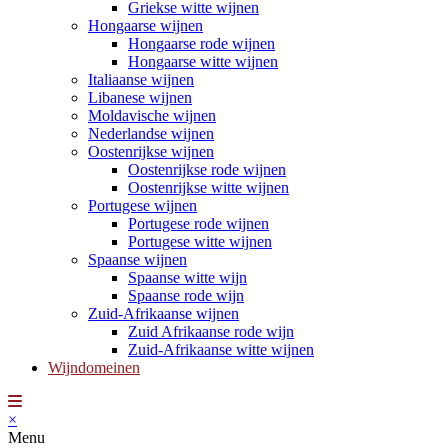
Griekse witte wijnen
Hongaarse wijnen
Hongaarse rode wijnen
Hongaarse witte wijnen
Italiaanse wijnen
Libanese wijnen
Moldavische wijnen
Nederlandse wijnen
Oostenrijkse wijnen
Oostenrijkse rode wijnen
Oostenrijkse witte wijnen
Portugese wijnen
Portugese rode wijnen
Portugese witte wijnen
Spaanse wijnen
Spaanse witte wijn
Spaanse rode wijn
Zuid-Afrikaanse wijnen
Zuid Afrikaanse rode wijn
Zuid-Afrikaanse witte wijnen
Wijndomeinen
×
Menu