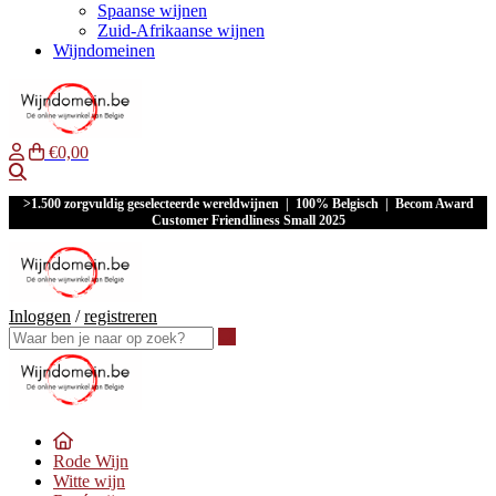
Spaanse wijnen
Zuid-Afrikaanse wijnen
Wijndomeinen
€0,00
Waar ben je naar op zoek?
>1.500 zorgvuldig geselecteerde wereldwijnen | 100% Belgisch | Becom Award
Customer Friendliness Small 2025
Inloggen
/
registreren
Waar ben je naar op zoek?
Rode Wijn
Witte wijn