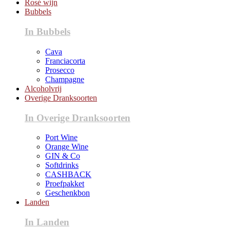
Rosé wijn
Bubbels
In Bubbels
Cava
Franciacorta
Prosecco
Champagne
Alcoholvrij
Overige Dranksoorten
In Overige Dranksoorten
Port Wine
Orange Wine
GIN & Co
Softdrinks
CASHBACK
Proefpakket
Geschenkbon
Landen
In Landen