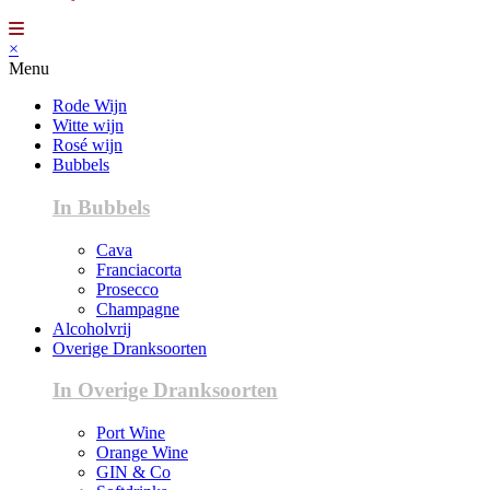
×
Menu
Rode Wijn
Witte wijn
Rosé wijn
Bubbels
In Bubbels
Cava
Franciacorta
Prosecco
Champagne
Alcoholvrij
Overige Dranksoorten
In Overige Dranksoorten
Port Wine
Orange Wine
GIN & Co