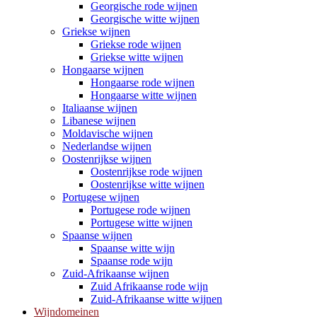
Georgische rode wijnen
Georgische witte wijnen
Griekse wijnen
Griekse rode wijnen
Griekse witte wijnen
Hongaarse wijnen
Hongaarse rode wijnen
Hongaarse witte wijnen
Italiaanse wijnen
Libanese wijnen
Moldavische wijnen
Nederlandse wijnen
Oostenrijkse wijnen
Oostenrijkse rode wijnen
Oostenrijkse witte wijnen
Portugese wijnen
Portugese rode wijnen
Portugese witte wijnen
Spaanse wijnen
Spaanse witte wijn
Spaanse rode wijn
Zuid-Afrikaanse wijnen
Zuid Afrikaanse rode wijn
Zuid-Afrikaanse witte wijnen
Wijndomeinen