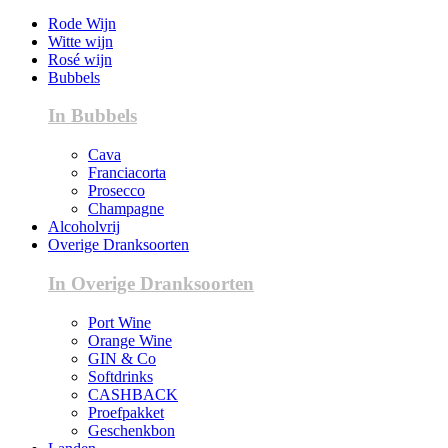
Rode Wijn
Witte wijn
Rosé wijn
Bubbels
In Bubbels
Cava
Franciacorta
Prosecco
Champagne
Alcoholvrij
Overige Dranksoorten
In Overige Dranksoorten
Port Wine
Orange Wine
GIN & Co
Softdrinks
CASHBACK
Proefpakket
Geschenkbon