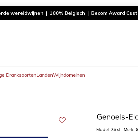
erde wereldwijnen | 100% Belgisch | Becom Award Cust
ge Dranksoorten
Landen
Wijndomeinen
Genoels-El
Model:
75 cl
|
Merk:
G