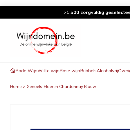
>1.500 zorgvuldig geselecte
Rode Wijn
Witte wijn
Rosé wijn
Bubbels
Alcoholvrij
Overi
Home
>
Genoels-Elderen Chardonnay Blauw