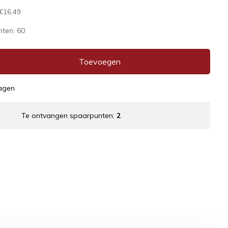
€16,49
nten:
60
Toevoegen
dagen
Te ontvangen spaarpunten:
2