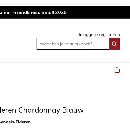
omer Friendliness Small 2025
Inloggen
/
registreren
Waar ben je naar op zoek?
deren Chardonnay Blauw
enoels-Elderen