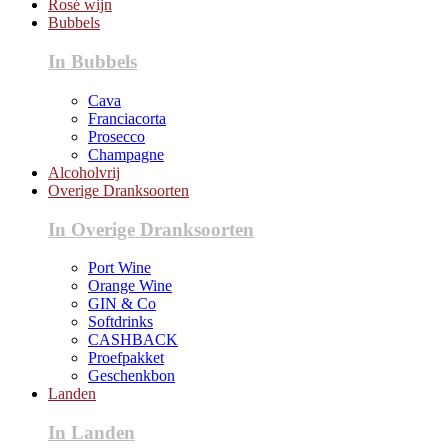
Rosé wijn
Bubbels
In Bubbels
Cava
Franciacorta
Prosecco
Champagne
Alcoholvrij
Overige Dranksoorten
In Overige Dranksoorten
Port Wine
Orange Wine
GIN & Co
Softdrinks
CASHBACK
Proefpakket
Geschenkbon
Landen
In Landen