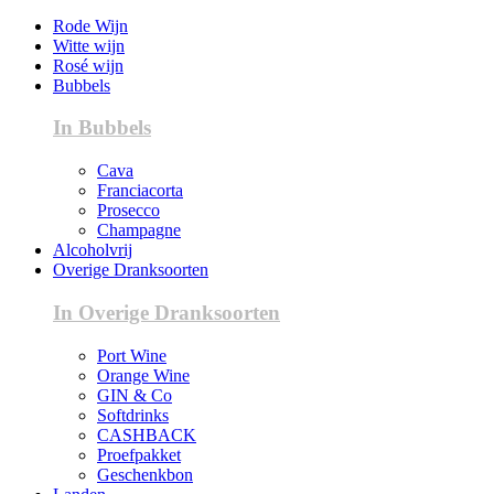
Rode Wijn
Witte wijn
Rosé wijn
Bubbels
In Bubbels
Cava
Franciacorta
Prosecco
Champagne
Alcoholvrij
Overige Dranksoorten
In Overige Dranksoorten
Port Wine
Orange Wine
GIN & Co
Softdrinks
CASHBACK
Proefpakket
Geschenkbon