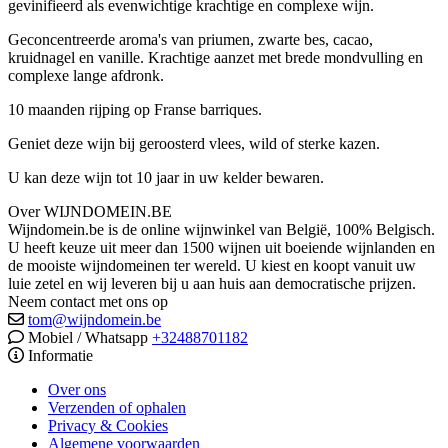
gevinifieerd als evenwichtige krachtige en complexe wijn.
Geconcentreerde aroma's van priumen, zwarte bes, cacao,
kruidnagel en vanille. Krachtige aanzet met brede mondvulling en
complexe lange afdronk.
10 maanden rijping op Franse barriques.
Geniet deze wijn bij geroosterd vlees, wild of sterke kazen.
U kan deze wijn tot 10 jaar in uw kelder bewaren.
Over WIJNDOMEIN.BE
Wijndomein.be is de online wijnwinkel van België, 100% Belgisch.
U heeft keuze uit meer dan 1500 wijnen uit boeiende wijnlanden en
de mooiste wijndomeinen ter wereld. U kiest en koopt vanuit uw
luie zetel en wij leveren bij u aan huis aan democratische prijzen.
Neem contact met ons op
tom@wijndomein.be
Mobiel / Whatsapp
+32488701182
Informatie
Over ons
Verzenden of ophalen
Privacy & Cookies
Algemene voorwaarden