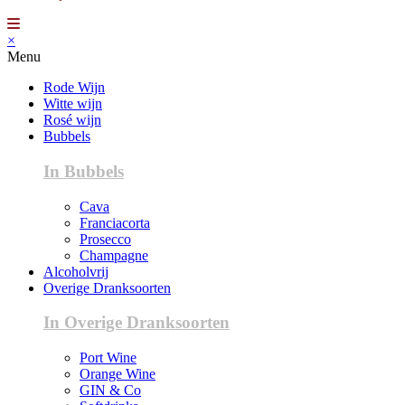
×
Menu
Rode Wijn
Witte wijn
Rosé wijn
Bubbels
In Bubbels
Cava
Franciacorta
Prosecco
Champagne
Alcoholvrij
Overige Dranksoorten
In Overige Dranksoorten
Port Wine
Orange Wine
GIN & Co