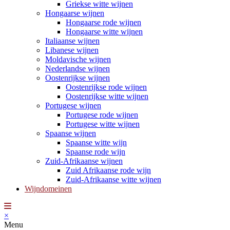
Griekse witte wijnen
Hongaarse wijnen
Hongaarse rode wijnen
Hongaarse witte wijnen
Italiaanse wijnen
Libanese wijnen
Moldavische wijnen
Nederlandse wijnen
Oostenrijkse wijnen
Oostenrijkse rode wijnen
Oostenrijkse witte wijnen
Portugese wijnen
Portugese rode wijnen
Portugese witte wijnen
Spaanse wijnen
Spaanse witte wijn
Spaanse rode wijn
Zuid-Afrikaanse wijnen
Zuid Afrikaanse rode wijn
Zuid-Afrikaanse witte wijnen
Wijndomeinen
×
Menu