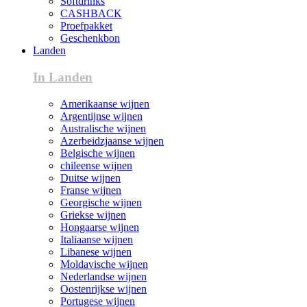
Softdrinks
CASHBACK
Proefpakket
Geschenkbon
Landen
In Landen
Amerikaanse wijnen
Argentijnse wijnen
Australische wijnen
Azerbeidzjaanse wijnen
Belgische wijnen
chileense wijnen
Duitse wijnen
Franse wijnen
Georgische wijnen
Griekse wijnen
Hongaarse wijnen
Italiaanse wijnen
Libanese wijnen
Moldavische wijnen
Nederlandse wijnen
Oostenrijkse wijnen
Portugese wijnen