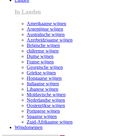
Landen
In Landen
Amerikaanse wijnen
Argentijnse wijnen
Australische wijnen
Azerbeidzjaanse wijnen
Belgische wijnen
chileense wijnen
Duitse wijnen
Franse wijnen
Georgische wijnen
Griekse wijnen
Hongaarse wijnen
Italiaanse wijnen
Libanese wijnen
Moldavische wijnen
Nederlandse wijnen
Oostenrijkse wijnen
Portugese wijnen
Spaanse wijnen
Zuid-Afrikaanse wijnen
Wijndomeinen