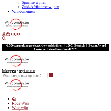
Spaanse wijnen
Zuid-Afrikaanse wijnen
Wijndomeinen
€0,00
Waar ben je naar op zoek?
>1.500 zorgvuldig geselecteerde wereldwijnen | 100% Belgisch | Becom Award
Customer Friendliness Small 2025
Inloggen
/
registreren
Waar ben je naar op zoek?
Rode Wijn
Witte wijn