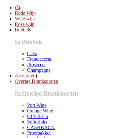
Rode Wijn
Witte wijn
Rosé wijn
Bubbels
In Bubbels
Cava
Franciacorta
Prosecco
Champagne
Alcoholvrij
Overige Dranksoorten
In Overige Dranksoorten
Port Wine
Orange Wine
GIN & Co
Softdrinks
CASHBACK
Proefpakket