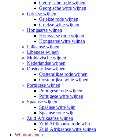
Georgische rode wijnen
Georgische witte wijnen
Griekse wijnen
Griekse rode wijnen
Griekse witte wijnen
Hongaarse wijnen
Hongaarse rode wijnen
Hongaarse witte wijnen
Italiaanse wijnen
Libanese wijnen
Moldavische wijnen
Nederlandse wijnen
Oostenrijkse wijnen
Oostenrijkse rode wijnen
Oostenrijkse witte wijnen
Portugese wijnen
Portugese rode wijnen
Portugese witte wijnen
Spaanse wijnen
Spaanse witte wijn
Spaanse rode wijn
Zuid-Afrikaanse wijnen
Zuid Afrikaanse rode wijn
Zuid-Afrikaanse witte wijnen
Wijndomeinen